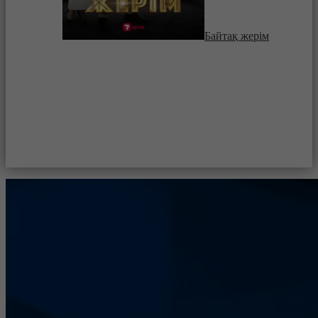
Байтақ жерім
ru