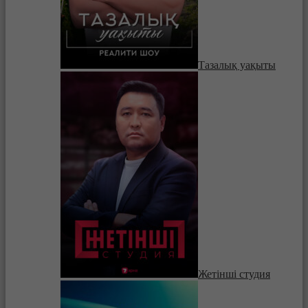
Тазалық уақыты
Жетінші студия