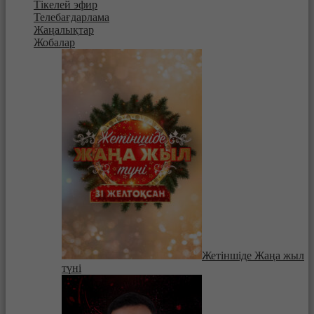
Тікелей эфир
Телебағдарлама
Жаңалықтар
Жобалар
Жетіншіде Жаңа жыл
түні