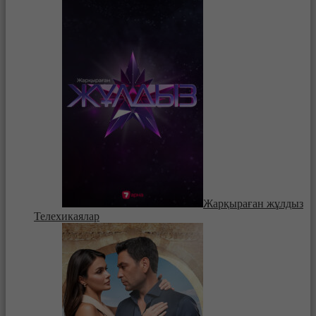
Жарқыраған жұлдыз
Телехикаялар