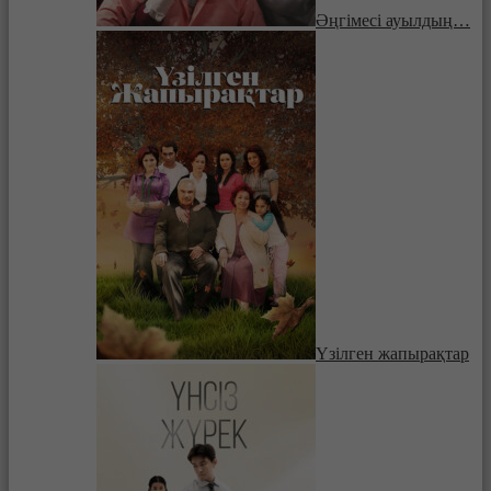
Әңгімесі ауылдың…
Үзілген жапырақтар