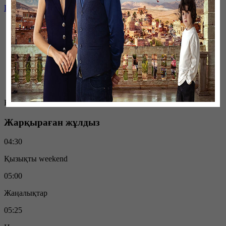
LIVE
Қазір эфирде
Жарқыраған жұлдыз
04:30
Қызықты weekend
05:00
Жаңалықтар
05:25