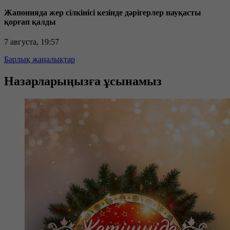
Жапонияда жер сілкінісі кезінде дәрігерлер науқасты
қорғап қалды
7 августа, 19:57
Барлық жаңалықтар
Назарларыңызға ұсынамыз