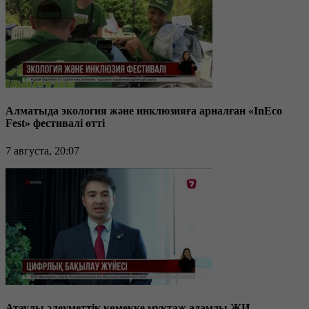
Алматыда экология және инклюзияға арналған «InEco
Fest» фестивалі өтті
7 августа, 20:07
Атаулы әлеуметтік көмекке мұқтаж адамды ЖИ