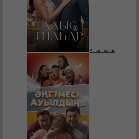
Алыс шаһар