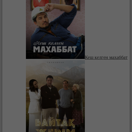
Кеш келген махаббат