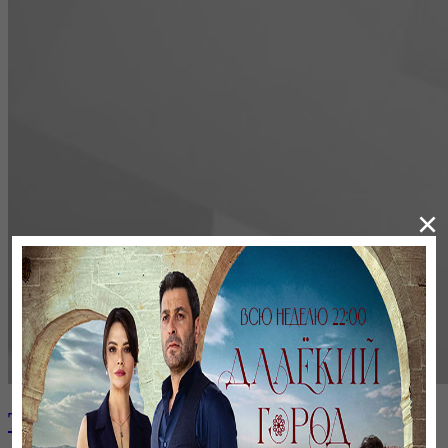
×
Тікелей эфир