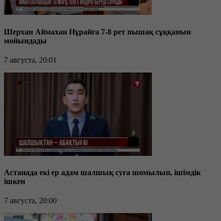
Шерхан Аймахан Нұрайға 7-8 рет пышақ сұққанын
мойындады
7 августа, 20:01
Астанада екі ер адам шалшық суға шомылып, ішімдік
ішкен
7 августа, 20:00