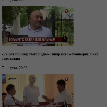
«72 рет пышақ тығар едім»: пікір иесі жауапкершілікке
тартылды
7 августа, 20:03