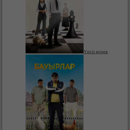
Үнсіз жүрек