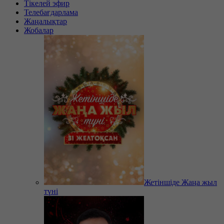
Тікелей эфир
Телебағдарлама
Жаңалықтар
Жобалар
Жетіншіде Жаңа жыл
түні