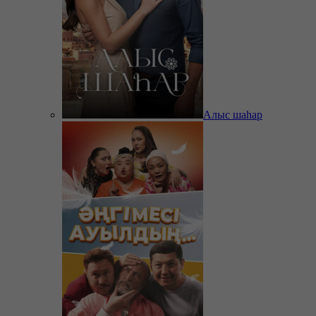
Алыс шаһар