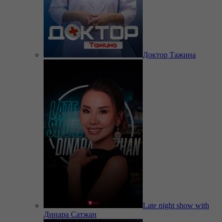
Доктор Тажина
Late night show with
Динара Сатжан