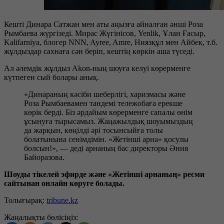
Кешті Динара Сатжан мен аты аңызға айналған әнші Роза
Рымбаева жүргізеді. Мирас Жүгінісов, Yenlik, Ұлан Ғасыр,
Kalifarniya, блогер NNN, Ayree, Amre, Ниязқұл мен Айбек, т.б.
жұлдыздар сахнаға сән беріп, кештің көркін аша түседі.
Ал әлемдік жұлдыз Akon-ның шоуға келуі көрерменге
күтпеген сый болары анық.
«Динараның кәсіби шеберлігі, харизмасы және
Роза Рымбаевамен тандемі тележобаға ерекше
көрік берді. Біз әрдайым көрерменге сапалы өнім
ұсынуға тырысамыз. Жаңажылдық шоуымыздың
да жарқын, көңілді әрі тосынсыйға толы
болатынына сенімдімін. «Жетінші арна» қосулы
болсын!», — деді арнаның бас директоры Әния
Байоразова.
Шоуды тікелей эфирде және «Жетінші арнаның» ресми
сайтынан онлайн көруге болады.
Толығырақ:
tribune.kz
Жаңалықты бөлісіңіз: