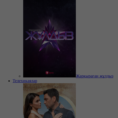
Жарқыраған жұлдыз
Телехикаялар