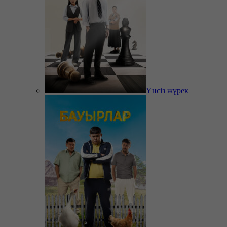
Үнсіз жүрек