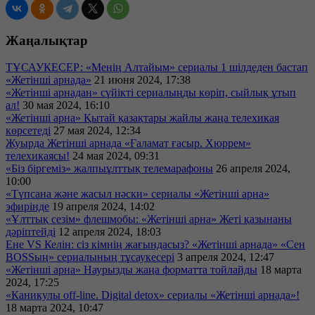
Жаңалықтар
ТҰСАУКЕСЕР: «Менің Алтайым» сериалы 1 шілдеден бастап
«Жетінші арнада»
21 июня 2024, 17:38
«Жетінші арнадан» сүйікті сериалыңды көріп, сыйлық ұтып
ал!
30 мая 2024, 16:10
«Жетінші арна» Қытай қазақтары жайлы жаңа телехикая
көрсетеді
27 мая 2024, 12:34
Жуырда Жетінші арнада «Ғаламат ғасыр. Хюррем»
телехикаясы!
24 мая 2024, 09:31
«Біз біргеміз» жалпыұлттық телемарафоны
26 апреля 2024,
10:00
«Түпсана және жасыл нәски» сериалы «Жетінші арна»
эфирінде
19 апреля 2024, 14:02
«Ұлттық сезім» флешмобы: «Жетінші арна» Жеті қазынаны
дәріптейді
12 апреля 2024, 18:03
Ене VS Келін: сіз кімнің жағындасыз? «Жетінші арнада» «Сен
BOSSың» сериалының тұсаукесері
3 апреля 2024, 12:47
«Жетінші арна» Наурызды жаңа форматта тойлайды
18 марта
2024, 17:25
«Каникулы off-line. Digital detox» сериалы «Жетінші арнада»!
18 марта 2024, 10:47