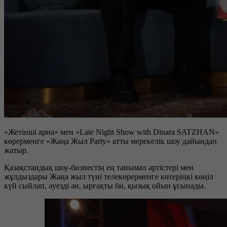
«Жетінші арна» мен «Late Night Show with Dinara SATZHAN»
көрерменге «Жаңа Жыл Party» атты мерекелік шоу дайындап
жатыр.
Қазақстандық шоу-бизнестің ең танымал әртістері мен
жұлдыздары Жаңа жыл түні телекөрерменге көтеріңкі көңіл
күй сыйлап, әуезді ән, ырғақты би, қызық ойын ұсынады.