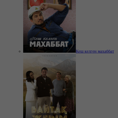
Кеш келген махаббат