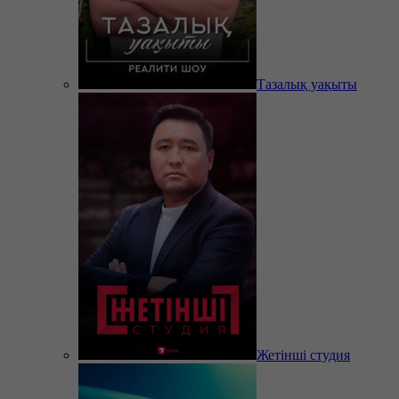
Тазалық уақыты
Жетінші студия