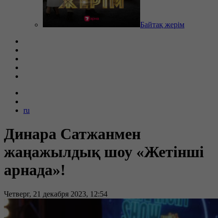
Байтақ жерім
ru
Динара Сатжанмен
жаңажылдық шоу «Жетінші
арнада»!
Четверг, 21 декабря 2023, 12:54