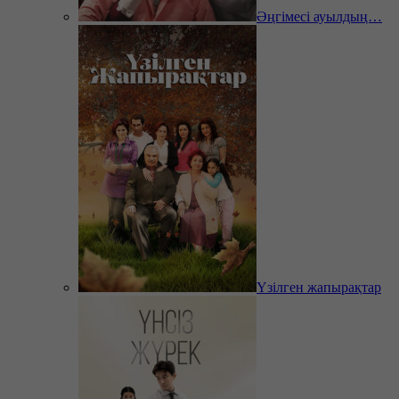
Әңгімесі ауылдың…
Үзілген жапырақтар