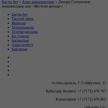
Басты бет
»
Арна жаңалықтары
»
Динара Сатжанмен
жаңажылдық шоу «Жетінші арнада»!
Басты бет
Тікелей эфир
Жобалар
Телехикаялар
Телебағдарлама
Біз туралы
Басшылық
Арна келбеті
Байланыс
Астана қаласы, С.Сейфуллин, 31
Қабылдау бөлмесі: +7 (7172) 476 767
Канцелярия: +7 (7172) 476 805
office@tv7.kz