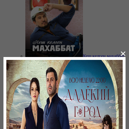
×
Кеш келген махаббат