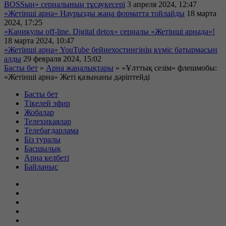
BOSSың» сериалының тұсаукесері
3 апреля 2024, 12:47
«Жетінші арна» Наурызды жаңа форматта тойлайды
18 марта
2024, 17:25
«Каникулы off-line. Digital detox» сериалы «Жетінші арнада»!
18 марта 2024, 10:47
«Жетінші арна» YouTube бейнехостингінің күміс батырмасын
алды
29 февраля 2024, 15:02
Басты бет
»
Арна жаңалықтары
»
«Ұлттық сезім» флешмобы:
«Жетінші арна» Жеті қазынаны дәріптейді
Басты бет
Тікелей эфир
Жобалар
Телехикаялар
Телебағдарлама
Біз туралы
Басшылық
Арна келбеті
Байланыс