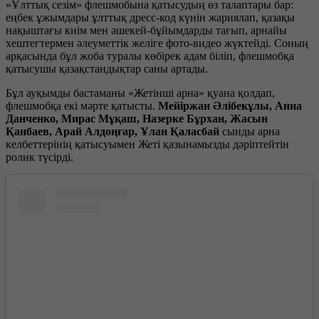
«Ұлттық сезім» флешмобына қатысудың өз талаптары бар:
еңбек ұжымдары ұлттық дресс-код күнін жариялап, қазақы
нақыштағы киім мен әшекей-бұйымдарды тағып, арнайы
хештегтермен әлеуметтік желіге фото-видео жүктейді. Соның
арқасында бұл жоба туралы көбірек адам біліп, флешмобқа
қатысушы қазақстандықтар саны артады.
Бұл ауқымды бастаманы «Жетінші арна» қуана қолдап,
флешмобқа екі мәрте қатысты.
Мейіржан Әлібекұлы, Анна
Данченко, Мирас Мұқаш, Назерке Бұрхан, Жасын
Қанбаев, Арай Алдоңғар, Ұлан Қаласбай
сынды арна
келбеттерінің қатысуымен Жеті қазынамызды дәріптейтін
ролик түсірді.