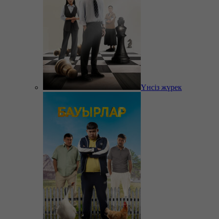
Үнсіз жүрек