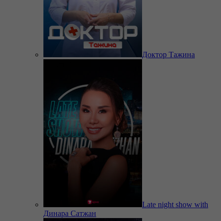
Доктор Тажина
Late night show with
Динара Сатжан