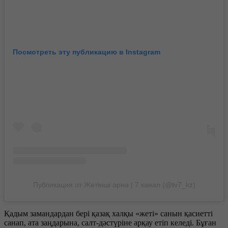
Посмотреть эту публикацию в Instagram
Публикация от Жетінші арна | 7 канал (@tv7_kz)
Қадым замандардан бері қазақ халқы «жеті» санын қасиетті
санап, ата заңдарына, салт-дәстүріне арқау етіп келеді. Бұған