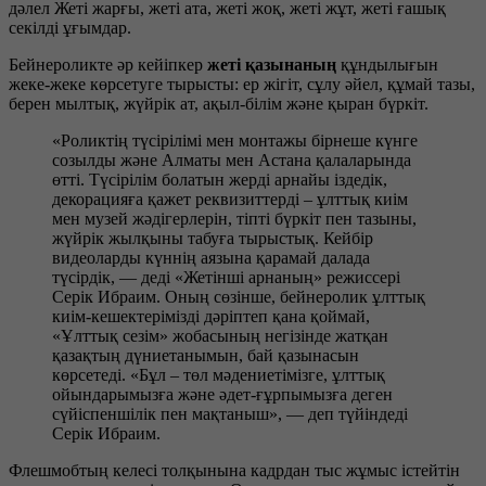
дәлел Жеті жарғы, жеті ата, жеті жоқ, жеті жұт, жеті ғашық
секілді ұғымдар.
Бейнероликте әр кейіпкер
жеті қазынаның
құндылығын
жеке-жеке көрсетуге тырысты: ер жігіт, сұлу әйел, құмай тазы,
берен мылтық, жүйрік ат, ақыл-білім және қыран бүркіт.
«Роликтің түсірілімі мен монтажы бірнеше күнге
созылды және Алматы мен Астана қалаларында
өтті. Түсірілім болатын жерді арнайы іздедік,
декорацияға қажет реквизиттерді – ұлттық киім
мен музей жәдігерлерін, тіпті бүркіт пен тазыны,
жүйрік жылқыны табуға тырыстық. Кейбір
видеоларды күннің аязына қарамай далада
түсірдік, — деді «Жетінші арнаның» режиссері
Серік Ибраим. Оның сөзінше, бейнеролик ұлттық
киім-кешектерімізді дәріптеп қана қоймай,
«Ұлттық сезім» жобасының негізінде жатқан
қазақтың дүниетанымын, бай қазынасын
көрсетеді. «Бұл – төл мәдениетімізге, ұлттық
ойындарымызға және әдет-ғұрпымызға деген
сүйіспеншілік пен мақтаныш», — деп түйіндеді
Серік Ибраим.
Флешмобтың келесі толқынына кадрдан тыс жұмыс істейтін