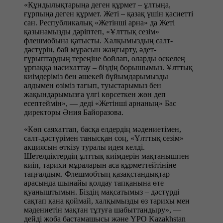
«Құндылықтарыңа деген құрмет – ұлтыңа,
ғұрпыңа деген құрмет. Жеті – қазақ үшін қасиетті
сан. Республикалық «Жетінші арна» да Жеті
қазынамызды дәріптеп, «Ұлттық сезім»
флешмобына қатысты. Халқымыздың салт-
дәстүрін, бай мұрасын жаңғырту, әдет-
ғұрыптардың тереңіне бойлап, оларды өскелең
ұрпаққа насихаттау – біздің борышымыз. Ұлттық
киімдеріміз бен әшекей бұйымдарымызды
алдымен өзіміз тағып, туыстарымыз бен
жақындарымызға үлгі көрсеткен жөн деп
есептеймін», — деді «Жетінші арнаның» Бас
директоры Әния Байоразова.
«Көп саяхаттап, басқа елдердің мәдениетімен,
салт-дәстүрімен танысқан соң, «Ұлттық сезім»
акциясын өткізу туралы идея келді.
Шетелдіктердің ұлттық киімдерін мақтанышпен
киіп, тарихи мұраларын аса құрметтейтініне
таңғалдым. Флешмобтың қазақстандықтар
арасында шынайы қолдау тапқанына өте
қуаныштымын. Біздің мақсатымыз – дәстүрді
сақтап қана қоймай, халқымызды өз тарихы мен
мәдениетін мақтан тұтуға шабыттандыру», —
дейді жоба бастамашысы және YPO Kazakhstan