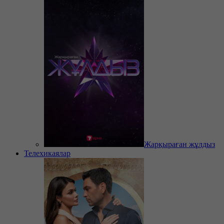
Жарқыраған жұлдыз
Телехикаялар