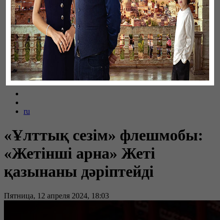
Байтақ жерім
ru
«Ұлттық сезім» флешмобы:
«Жетінші арна» Жеті
қазынаны дәріптейді
Пятница, 12 апреля 2024, 18:03