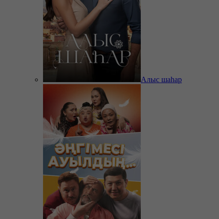
Алыс шаһар