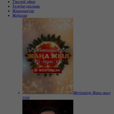
Тікелей эфир
Телебағдарлама
Жаңалықтар
Жобалар
Жетіншіде Жаңа жыл
түні