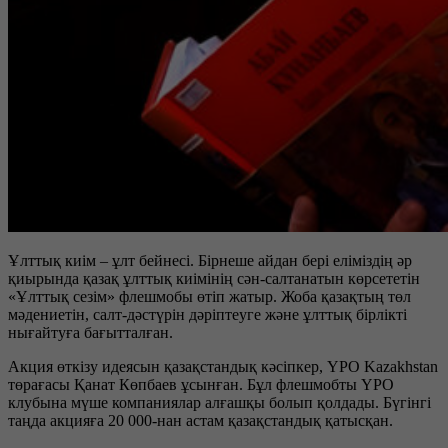
Ұлттық киім – ұлт бейнесі. Бірнеше айдан бері еліміздің әр
қиырында қазақ ұлттық киімінің сән-салтанатын көрсететін
«Ұлттық сезім» флешмобы өтіп жатыр. Жоба қазақтың төл
мәдениетін, салт-дәстүрін дәріптеуге және ұлттық бірлікті
нығайтуға бағытталған.
Акция өткізу идеясын қазақстандық кәсіпкер, YPO Kazakhstan
төрағасы Қанат Көпбаев ұсынған. Бұл флешмобты YPO
клубына мүше компаниялар алғашқы болып қолдады. Бүгінгі
таңда акцияға 20 000-нан астам қазақстандық қатысқан.