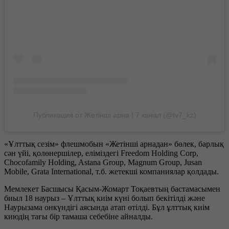
Публикация от Жетінші арна | 7 канал (@tv7_kz)
«Ұлттық сезім» флешмобын «Жетінші арнадан» бөлек, барлық
сән үйі, қолөнершілер, еліміздегі Freedom Holding Corp,
Chocofamily Holding, Astana Group, Magnum Group, Jusan
Mobile, Grata International, т.б. жетекші компаниялар қолдады.
Мемлекет Басшысы Қасым-Жомарт Тоқаевтың бастамасымен
биыл 18 наурыз – Ұлттық киім күні болып бекітілді және
Наурызама онкүндігі аясында атап өтілді. Бұл ұлттық киім
киюдің тағы бір тамаша себебіне айналды.