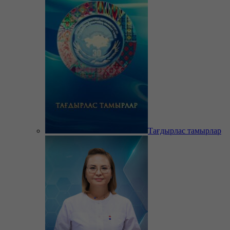
Тағдырлас тамырлар