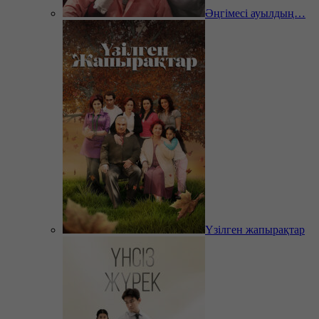
Әңгімесі ауылдың…
Үзілген жапырақтар