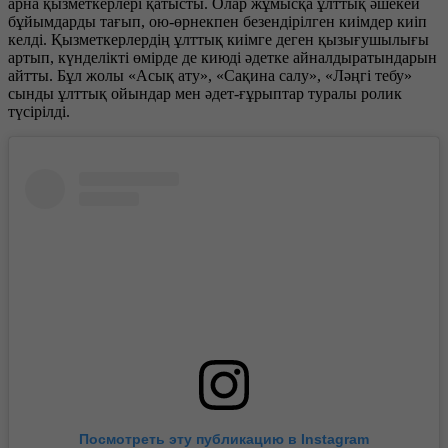
арна қызметкерлері қатысты. Олар жұмысқа ұлттық әшекей
бұйымдарды тағып, ою-өрнекпен безендірілген киімдер киіп
келді. Қызметкерлердің ұлттық киімге деген қызығушылығы
артып, күнделікті өмірде де киюді әдетке айналдыратындарын
айтты. Бұл жолы «Асық ату», «Сақина салу», «Ләңгі тебу»
сынды ұлттық ойындар мен әдет-ғұрыптар туралы ролик
түсірілді.
Посмотреть эту публикацию в Instagram