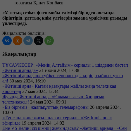
төрағасы Қанат Көпбаев.
«Ұлттық сезім» флешмобы елімізді бір идея аясында
біріктіріп, ұлттық киім үлгілерін замана үрдісімен ұтымды
үйлестіреді.
Жаңалықты бөлісіңіз:
Жаңалықтар
ТҰСАУКЕСЕР: «Менің Алтайым» сериалы 1 шілдеден бастап
«Жетінші арнада»
21 июня 2024, 17:38
«Жетінші арнадан» сүйікті сериалыңды көріп, сыйлық ұтып
ал!
30 мая 2024, 16:10
«Жетінші арна» Қытай қазақтары жайлы жаңа телехикая
көрсетеді
27 мая 2024, 12:34
Жуырда Жетінші арнада «Ғаламат ғасыр. Хюррем»
телехикаясы!
24 мая 2024, 09:31
«Біз біргеміз» жалпыұлттық телемарафоны
26 апреля 2024,
10:00
«Түпсана және жасыл нәски» сериалы «Жетінші арна»
эфирінде
19 апреля 2024, 14:02
Ене VS Келін: сіз кімнің жағындасыз? «Жетінші арнада» «Сен