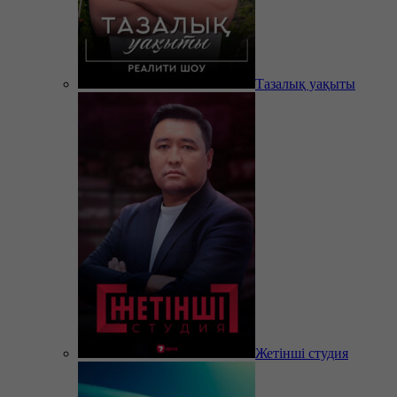
Тазалық уақыты
Жетінші студия