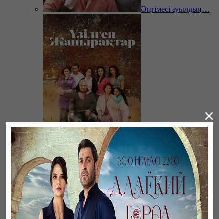
Әңгімесі ауылдың…
×
Үзілген жапырақтар