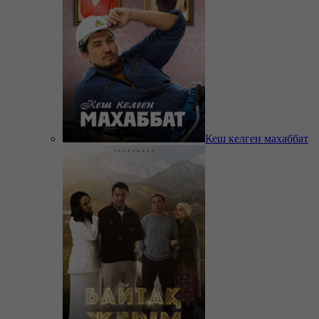
Кеш келген махаббат