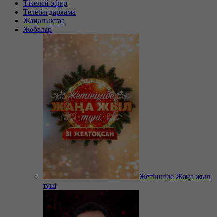
Тікелей эфир
Телебағдарлама
Жаңалықтар
Жобалар
Жетіншіде Жаңа жыл
түні