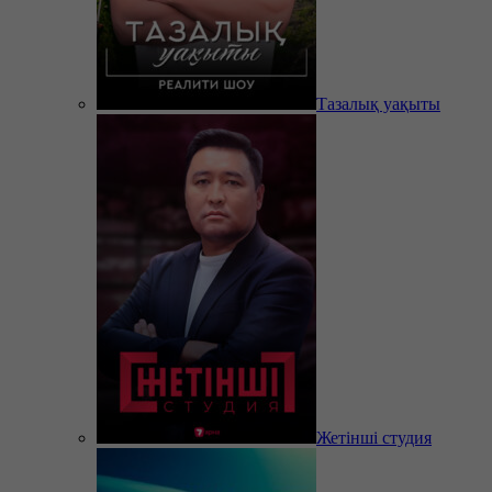
Тазалық уақыты
Жетінші студия