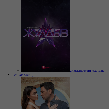
Жарқыраған жұлдыз
Телехикаялар