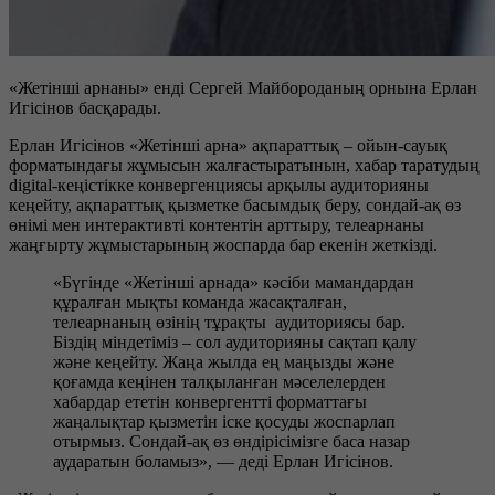
«Жетінші арнаны» енді Сергей Майбороданың орнына Ерлан
Игісінов басқарады.
Ерлан Игісінов «Жетінші арна» ақпараттық – ойын-сауық
форматындағы жұмысын жалғастыратынын, хабар таратудың
digital-кеңістікке конвергенциясы арқылы аудиторияны
кеңейту, ақпараттық қызметке басымдық беру, сондай-ақ өз
өнімі мен интерактивті контентін арттыру, телеарнаны
жаңғырту жұмыстарының жоспарда бар екенін жеткізді.
«Бүгінде «Жетінші арнада» кәсіби мамандардан
құралған мықты команда жасақталған,
телеарнаның өзінің тұрақты аудиториясы бар.
Біздің міндетіміз – сол аудиторияны сақтап қалу
және кеңейту. Жаңа жылда ең маңызды және
қоғамда кеңінен талқыланған мәселелерден
хабардар ететін конвергентті форматтағы
жаңалықтар қызметін іске қосуды жоспарлап
отырмыз. Сондай-ақ өз өндірісімізге баса назар
аударатын боламыз», — деді Ерлан Игісінов.