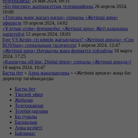
телехикаясы!
24 мая 2024, 09:31
«Біз біргеміз» жалпыұлттық телемарафоны
26 апреля 2024,
10:00
«Түпсана және жасыл нәски» сериалы «Жетінші арна»
эфирінде
19 апреля 2024, 14:02
«Ұлттық сезім» флешмобы: «Жетінші арна» Жеті қазынаны
дәріптейді
12 апреля 2024, 18:03
Ене VS Келін: сіз кімнің жағындасыз? «Жетінші арнада» «Сен
BOSSың» сериалының тұсаукесері
3 апреля 2024, 12:47
«Жетінші арна» Наурызды жаңа форматта тойлайды
18 марта
2024, 17:25
«Каникулы off-line. Digital detox» сериалы «Жетінші арнада»!
18 марта 2024, 10:47
Басты бет
»
Арна жаңалықтары
»
«Жетінші арнаға» жаңа бас
директор тағайындалды
Басты бет
Тікелей эфир
Жобалар
Телехикаялар
Телебағдарлама
Біз туралы
Басшылық
Арна келбеті
Байланыс