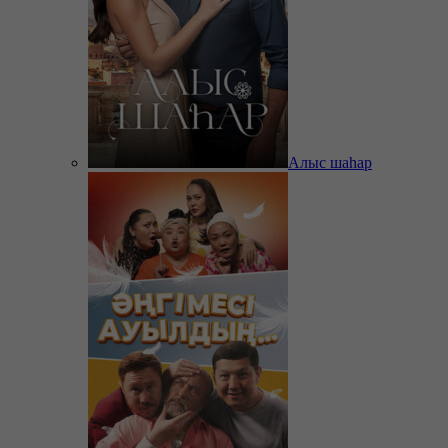
Алыс шаһар