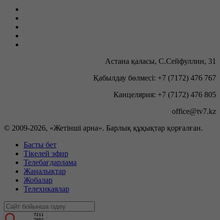
Астана қаласы, С.Сейфуллин, 31
Қабылдау бөлмесі: +7 (7172) 476 767
Канцелярия: +7 (7172) 476 805
office@tv7.kz
© 2009-
2026, «Жетінші арна». Барлық құқықтар қорғалған.
Басты бет
Тікелей эфир
Телебағдарлама
Жаңалықтар
Жобалар
Телехикаялар