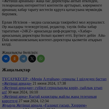
«Жетінші арнаның» жаңа бас директоры айтып өткендей,
телеарнаның интернеттегі контентін арттырып, көрерменге
арнаның хабар тарату кестесін құруға қатысуына мүмкіндік
берілмек.
Ерлан Игісінов – медиа саласында тәжірибесі мол журналист.
Әр жылдары тележүргізуші, редактор, тәулік бойы хабар
тарататын «24KZ» арнасында шеф-редактор, «Хабар»
арнасының директоры болып қызмет етті. Бүгінге дейін Aitu-
Dala компаниясының контент-директоры қызметін атқарып
келді.
Жаңалықты бөлісіңіз:
Жаңалықтар
ТҰСАУКЕСЕР: «Менің Алтайым» сериалы 1 шілдеден бастап
«Жетінші арнада»
21 июня 2024, 17:38
«Жетінші арнадан» сүйікті сериалыңды көріп, сыйлық ұтып
ал!
30 мая 2024, 16:10
«Жетінші арна» Қытай қазақтары жайлы жаңа телехикая
көрсетеді
27 мая 2024, 12:34
Жуырда Жетінші арнада «Ғаламат ғасыр. Хюррем»