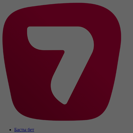
Басты бет