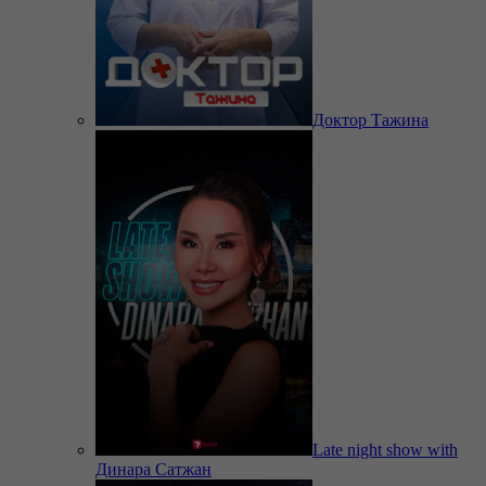
Доктор Тажина
Late night show with
Динара Сатжан