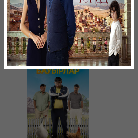
Үнсіз жүрек