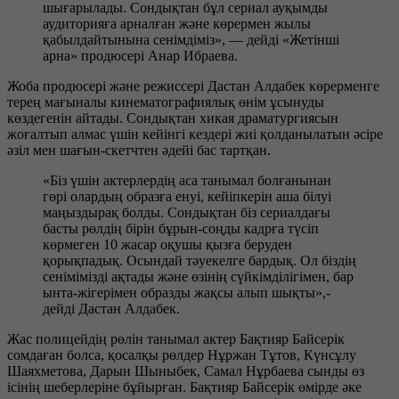
шығарылады. Сондықтан бұл сериал ауқымды
аудиторияға арналған және көрермен жылы
қабылдайтынына сенімдіміз», — дейді «Жетінші
арна» продюсері Анар Ибраева.
Жоба продюсері және режиссері Дастан Алдабек көрерменге
терең мағыналы кинематографиялық өнім ұсынуды
көздегенін айтады. Сондықтан хикая драматургиясын
жоғалтып алмас үшін кейінгі кездері жиі қолданылатын әсіре
әзіл мен шағын-скетчтен әдейі бас тартқан.
«Біз үшін актерлердің аса танымал болғанынан
гөрі олардың образға енуі, кейіпкерін аша білуі
маңыздырақ болды. Сондықтан біз сериалдағы
басты рөлдің бірін бұрын-соңды кадрға түсіп
көрмеген 10 жасар оқушы қызға беруден
қорықпадық. Осындай тәуекелге бардық. Ол біздің
сенімімізді ақтады және өзінің сүйкімділігімен, бар
ынта-жігерімен образды жақсы алып шықты»,-
дейді Дастан Алдабек.
Жас полицейдің рөлін танымал актер Бақтияр Байсерік
сомдаған болса, қосалқы рөлдер Нұржан Тұтов, Күнсұлу
Шаяхметова, Дарын Шыныбек, Самал Нұрбаева сынды өз
ісінің шеберлеріне бұйырған. Бақтияр Байсерік өмірде әке