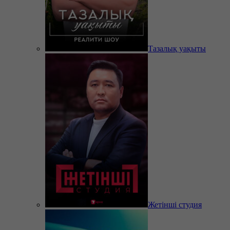
Тазалық уақыты
Жетінші студия