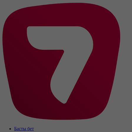
Басты бет