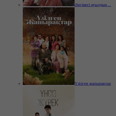
Әңгімесі ауылдың…
Үзілген жапырақтар