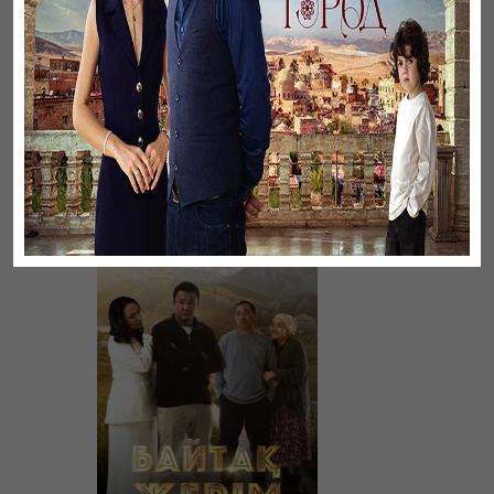
Кеш келген махаббат