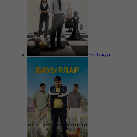
Үнсіз жүрек