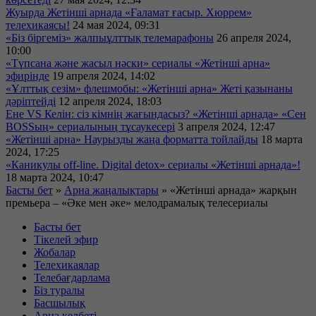
Жуырда Жетінші арнада «Ғаламат ғасыр. Хюррем»
телехикаясы!
24 мая 2024, 09:31
«Біз біргеміз» жалпыұлттық телемарафоны
26 апреля 2024,
10:00
«Түпсана және жасыл нәски» сериалы «Жетінші арна»
эфирінде
19 апреля 2024, 14:02
«Ұлттық сезім» флешмобы: «Жетінші арна» Жеті қазынаны
дәріптейді
12 апреля 2024, 18:03
Ене VS Келін: сіз кімнің жағындасыз? «Жетінші арнада» «Сен
BOSSың» сериалының тұсаукесері
3 апреля 2024, 12:47
«Жетінші арна» Наурызды жаңа форматта тойлайды
18 марта
2024, 17:25
«Каникулы off-line. Digital detox» сериалы «Жетінші арнада»!
18 марта 2024, 10:47
Басты бет
»
Арна жаңалықтары
»
«Жетінші арнада» жарқын
премьера – «Әке мен әке» мелодрамалық телесериалы
Басты бет
Тікелей эфир
Жобалар
Телехикаялар
Телебағдарлама
Біз туралы
Басшылық
Арна келбеті