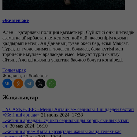
Әке мен әке
Ален – қатардағы полиция қызметкері. Сүйіктісі оны шетелдік
азаматқа айырбастап кеткенімен қоймай, жасөспірім қызын
қалдырып кетеді. Ал Дананың туған әкесі бар, есімі Мақсат.
Тұрақты түрде алимент төлегені болмаса, бала күтімі мен
тәрбиесіне мүлдем араласқан емес. Мақсат түрлі сылтау
айтып, Аленді қызына уақытша бас-көз болуға көндіреді.
Толығырақ
Жаңалықты бөлісіңіз:
Жаңалықтар
ТҰСАУКЕСЕР: «Менің Алтайым» сериалы 1 шілдеден бастап
«Жетінші арнада»
21 июня 2024, 17:38
«Жетінші арнадан» сүйікті сериалыңды көріп, сыйлық ұтып
ал!
30 мая 2024, 16:10
«Жетінші арна» Қытай қазақтары жайлы жаңа телехикая
көрсетеді
27 мая 2024, 12:34