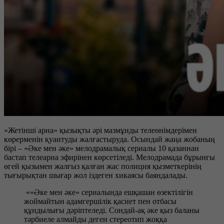
«Жетінші арна» қызықты әрі мазмұнды телеөнімдерімен
көрерменін қуантуды жалғастыруда. Осындай жаңа жобаның
бірі – «Әке мен әке» мелодрамалық сериалы 10 қазаннан
бастап телеарна эфирінен көрсетіледі. Мелодрамада бұрынғы
өгей қызымен жалғыз қалған жас полиция қызметкерінің
тығырықтан шығар жол іздеген хикаясы баяндалады.
««Әке мен әке» сериалында ешқашан өзектілігін
жоймайтын адамгершілік қасиет пен отбасы
құндылығы дәріптеледі. Сондай-ақ әке қыз баланы
тәрбиеле алмайды деген стереотип жоққа