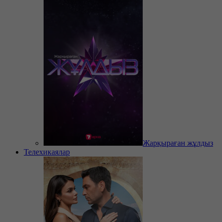
Жарқыраған жұлдыз
Телехикаялар