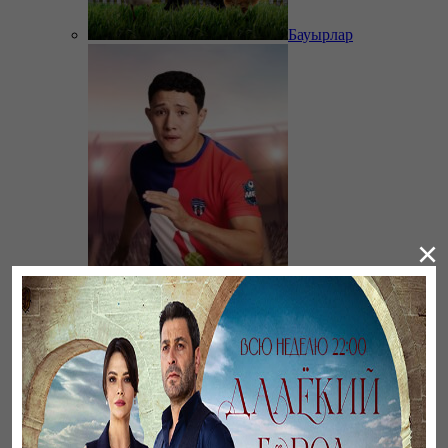
Бауырлар
×
11 метр