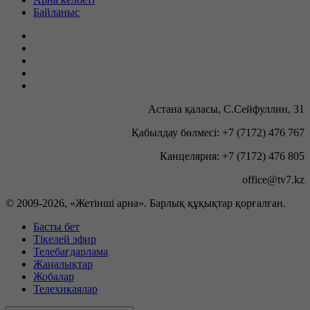
Байланыс
Астана қаласы, С.Сейфуллин, 31
Қабылдау бөлмесі: +7 (7172) 476 767
Канцелярия: +7 (7172) 476 805
office@tv7.kz
© 2009-
2026, «Жетінші арна». Барлық құқықтар қорғалған.
Басты бет
Тікелей эфир
Телебағдарлама
Жаңалықтар
Жобалар
Телехикаялар