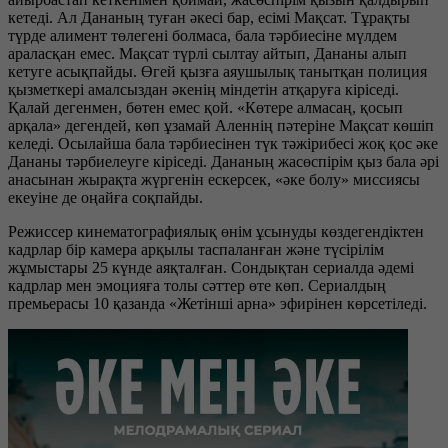
кетеді. Ал Дананың туған әкесі бар, есімі Мақсат. Тұрақты
түрде алимент төлегені болмаса, бала тәрбиесіне мүлдем
араласқан емес. Мақсат түрлі сылтау айтып, Дананы алып
кетуге асықпайды. Өгей қызға аяушылық танытқан полиция
қызметкері амалсыздан әкенің міндетін атқаруға кіріседі.
Қалай дегенмен, бөтен емес қой. «Көтере алмасаң, қосып
арқала» дегендей, көп ұзамай Аленнің пәтеріне Мақсат көшіп
келеді. Осылайша бала тәрбиесінен түк тәжірибесі жоқ қос әке
Дананы тәрбиелеуге кіріседі. Дананың жасөспірім қыз бала әрі
анасынан жырақта жүргенін ескерсек, «әке болу» миссиясы
екеуіне де оңайға соқпайды.
Режиссер кинематографиялық өнім ұсынуды көздегендіктен
кадрлар бір камера арқылы таспаланған және түсірілім
жұмыстары 25 күнде аяқталған. Сондықтан сериалда әдемі
кадрлар мен эмоцияға толы сәттер өте көп. Сериалдың
премьерасы 10 қазанда «Жетінші арна» эфирінен көрсетіледі.