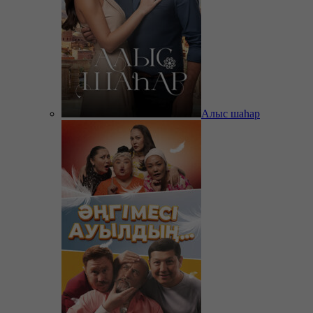
Алыс шаһар