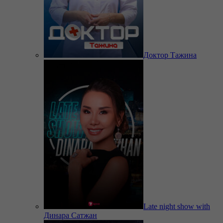
Доктор Тажина
Late night show with
Динара Сатжан