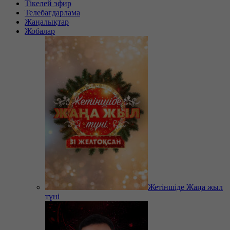
Тікелей эфир
Телебағдарлама
Жаңалықтар
Жобалар
Жетіншіде Жаңа жыл
түні