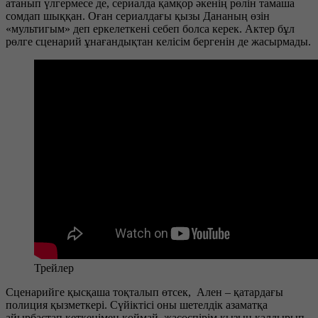
атанып үлгермесе де, сериалда қамқор әкенің рөлін тамаша
сомдап шыққан. Оған сериалдағы қызы Дананың өзін
«мультигым» деп еркелеткені себеп болса керек. Актер бұл
рөлге сценарий ұнағандықтан келісім бергенін де жасырмады.
Трейлер
Сценарийге қысқаша тоқталып өтсек, Ален – қатардағы
полиция қызметкері. Сүйіктісі оны шетелдік азаматқа
айырбастап кеткенімен қоймай, жасөспірім қызын қалдырып