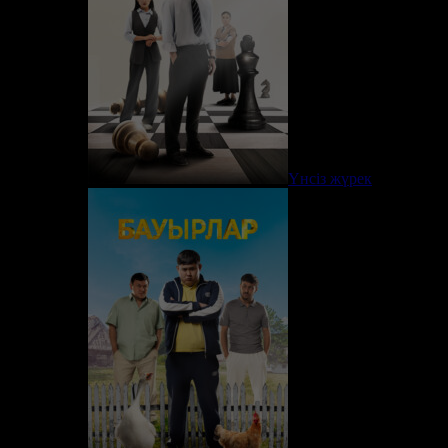
Үнсіз жүрек