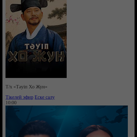
Т/х «Тәуіп Хо Жун»
Тікелей эфир
Еске салу
10:00