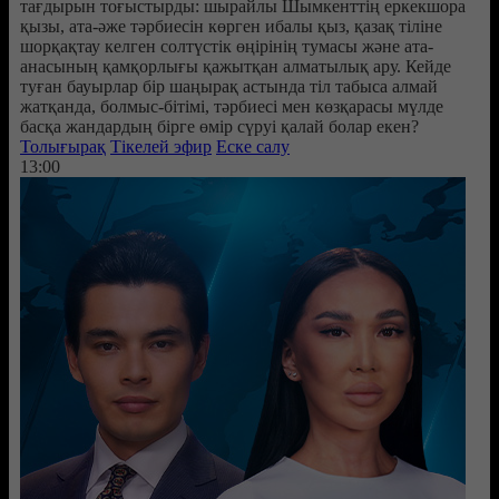
тағдырын тоғыстырды: шырайлы Шымкенттің еркекшора
қызы, ата-әже тәрбиесін көрген ибалы қыз, қазақ тіліне
шорқақтау келген солтүстік өңірінің тумасы және ата-
анасының қамқорлығы қажытқан алматылық ару. Кейде
туған бауырлар бір шаңырақ астында тіл табыса алмай
жатқанда, болмыс-бітімі, тәрбиесі мен көзқарасы мүлде
басқа жандардың бірге өмір сүруі қалай болар екен?
Толығырақ
Тікелей эфир
Еске салу
13:00