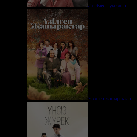
Әңгімесі ауылдың…
Үзілген жапырақтар