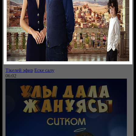
Әнұран
Тікелей эфир
Еске салу
06:02