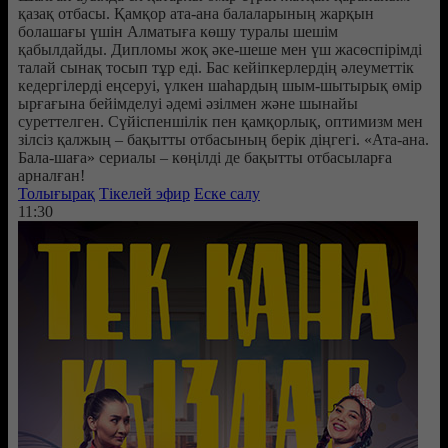
қазақ отбасы. Қамқор ата-ана балаларының жарқын
болашағы үшін Алматыға көшу туралы шешім
қабылдайды. Дипломы жоқ әке-шеше мен үш жасөспірімді
талай сынақ тосып тұр еді. Бас кейіпкерлердің әлеуметтік
кедергілерді еңсеруі, үлкен шаһардың шым-шытырық өмір
ырғағына бейімделуі әдемі әзілмен және шынайы
суреттелген. Сүйіспеншілік пен қамқорлық, оптимизм мен
зілсіз қалжың – бақытты отбасының берік діңгегі. «Ата-ана.
Бала-шаға» сериалы – көңілді де бақытты отбасыларға
арналған!
Толығырақ
Тікелей эфир
Еске салу
11:30