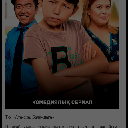
Т/х «Ата-ана. Бала-шаға»
Шалғай ауылда ел қатарлы өмір сүріп жатқан қарапайым