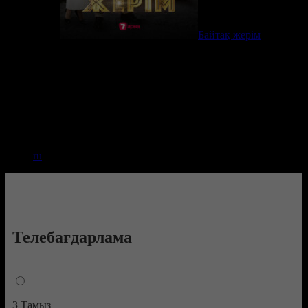
Байтақ жерім
ru
Телебағдарлама
3 Тамыз