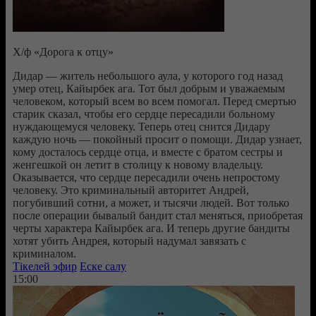
Х/ф «Дорога к отцу»
Дидар — житель небольшого аула, у которого год назад
умер отец, Кайырбек ага. Тот был добрым и уважаемым
человеком, который всем во всем помогал. Перед смертью
старик сказал, чтобы его сердце пересадили больному
нуждающемуся человеку. Теперь отец снится Дидару
каждую ночь — покойный просит о помощи. Дидар узнает,
кому досталось сердце отца, и вместе с братом сестры и
женгешкой он летит в столицу к новому владельцу.
Оказывается, что сердце пересадили очень непростому
человеку. Это криминальный авторитет Андрей,
погубивший сотни, а может, и тысячи людей. Вот только
после операции бывалый бандит стал меняться, приобретая
черты характера Кайырбек ага. И теперь другие бандиты
хотят убить Андрея, который надумал завязать с
криминалом.
Тікелей эфир
Еске салу
15:00