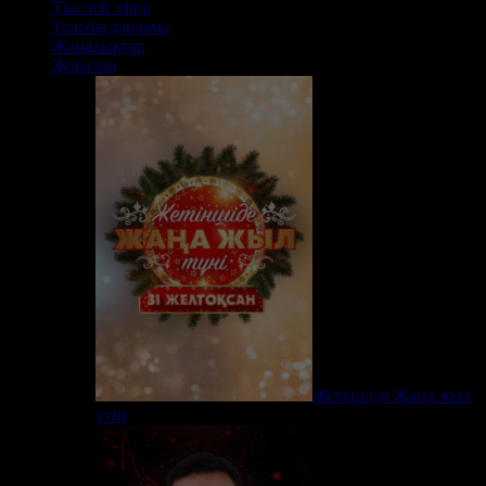
Тікелей эфир
Телебағдарлама
Жаңалықтар
Жобалар
Жетіншіде Жаңа жыл
түні