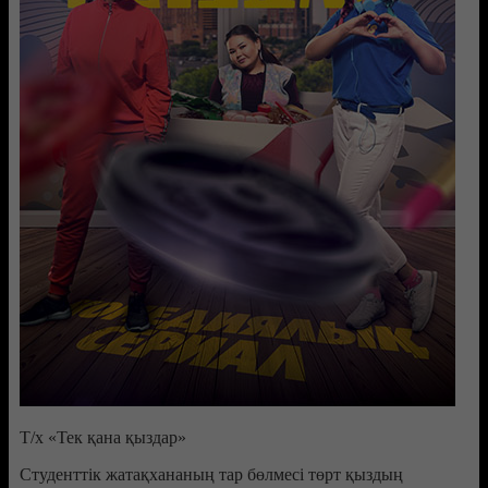
Т/х «Тек қана қыздар»
Студенттік жатақхананың тар бөлмесі төрт қыздың