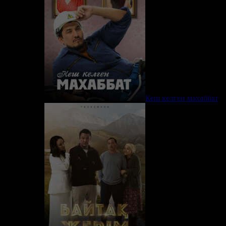
Кеш келген махаббат