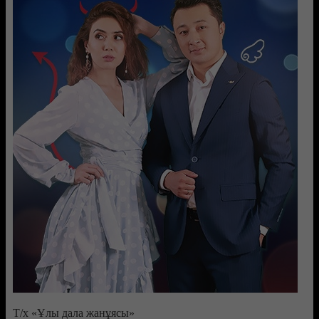
Т/х «Ұлы дала жанұясы»