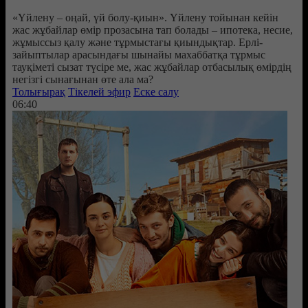
«Үйлену – оңай, үй болу-қиын». Үйлену тойынан кейін
жас жұбайлар өмір прозасына тап болады – ипотека, несие,
жұмыссыз қалу және тұрмыстағы қиындықтар. Ерлі-
зайыптылар арасындағы шынайы махаббатқа тұрмыс
тауқіметі сызат түсіре ме, жас жұбайлар отбасылық өмірдің
негізгі сынағынан өте ала ма?
Толығырақ
Тікелей эфир
Еске салу
06:40