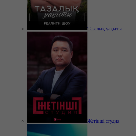
Тазалық уақыты
Жетінші студия