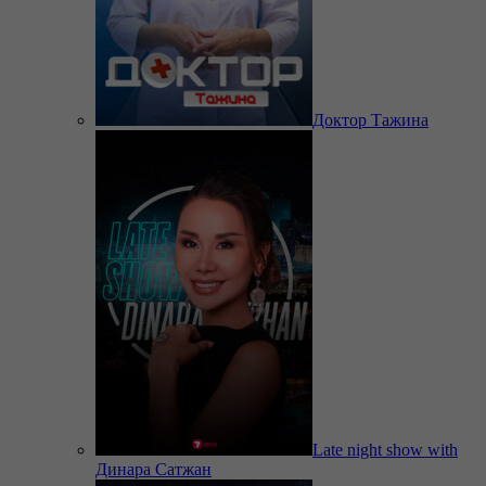
Доктор Тажина
Late night show with
Динара Сатжан