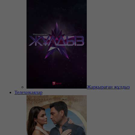
Жарқыраған жұлдыз
Телехикаялар