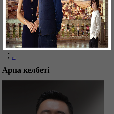
Байтақ жерім
ru
Арна келбеті