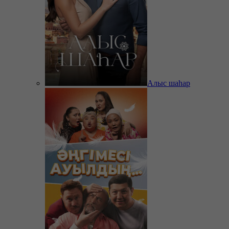
Алыс шаһар