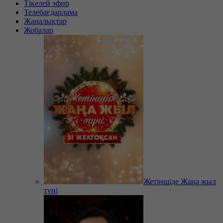
Тікелей эфир
Телебағдарлама
Жаңалықтар
Жобалар
Жетіншіде Жаңа жыл
түні