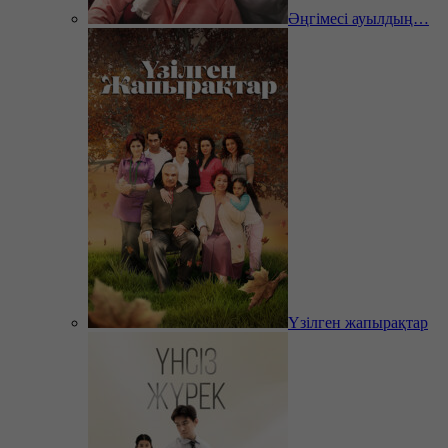
Әңгімесі ауылдың…
Үзілген жапырақтар