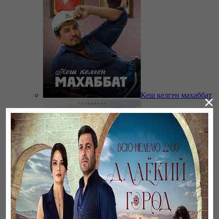
Кеш келген махаббат
×