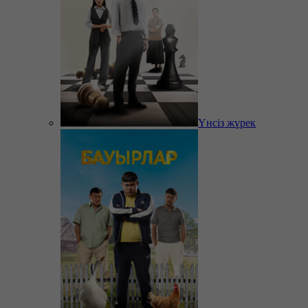
Үнсіз жүрек