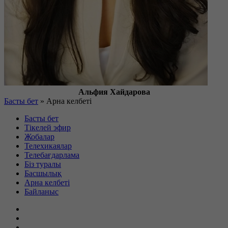
Альфия Хайдарова
Басты бет
»
Арна келбеті
Басты бет
Тікелей эфир
Жобалар
Телехикаялар
Телебағдарлама
Біз туралы
Басшылық
Арна келбеті
Байланыс