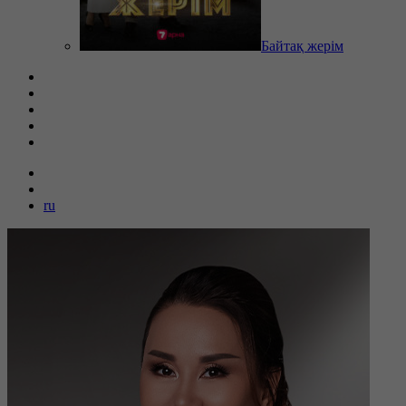
Байтақ жерім
ru