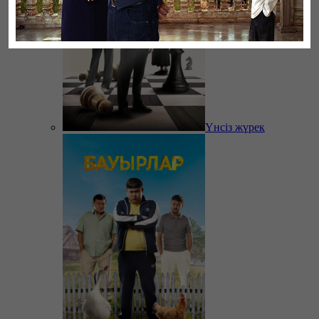
Үнсіз жүрек