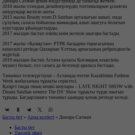
Динара Сатжан фэшн-индустрияда да табысқа жеткен.
2010 жылы отандық дизайнерлердің топтамаларын ұсынған
шоурумдар желісін ашты.
2015 жылы Beauty room D.Satzhan орталығын ашып, онда
сұлулық саласы бойынша мамандық алып шығуға болатын
курстарды ұйымдастырды.
2017 жылдан бастап өзінің киім желісін шығара бастады.
2017 жылы «Қазақстан» РТРК басқарма төрағасының
кеңесшісі ретінде Qazaqstan Ұлттық арнасының ребрендингін
жүргізді.
2019 жылдан бастап Астана қаласы Қоғамдық кеңесінің
мүшесі болып, сол салаға да белсенді араласа бастады.
Танымал тележүргізуші – Астанада өтетін Kazakhstan Fashion
Week жобасының тұрақты серіктесі.
Қазіргі таңда оның кешкі шоулары – LATE NIGHT SHOW with
Dinara Satzhan немесе The DS’ Show тұрақты түрде шығып
тұрады. Бағдарламаға танымал адамдар қонақ ретінде келеді.
Басты бет
»
Арна келбеті
»
Динара Сатжан
Басты бет
Тікелей эфир