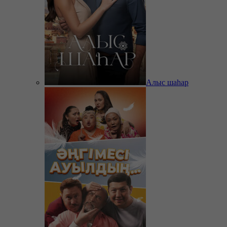
Алыс шаһар