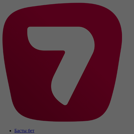
Басты бет