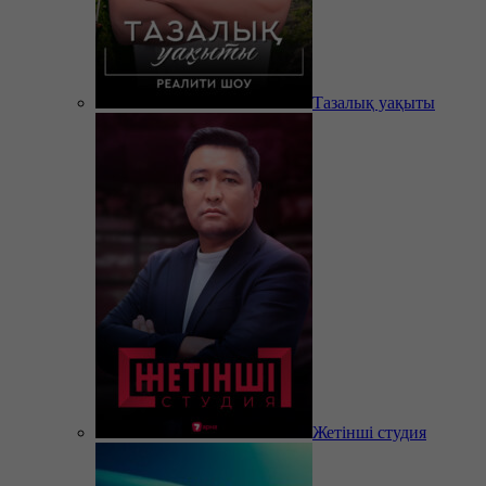
Тазалық уақыты
Жетінші студия