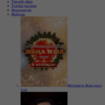
Тікелей эфир
Телебағдарлама
Жаңалықтар
Жобалар
Жетіншіде Жаңа жыл
түні