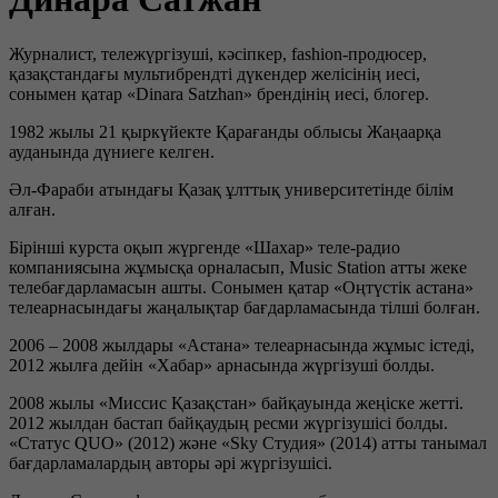
Журналист, тележүргізуші, кәсіпкер, fashion-продюсер,
қазақстандағы мультибрендті дүкендер желісінің иесі,
сонымен қатар «Dinara Satzhan» брендінің иесі, блогер.
1982 жылы 21 қыркүйекте Қарағанды облысы Жаңаарқа
ауданында дүниеге келген.
Әл-Фараби атындағы Қазақ ұлттық университетінде білім
алған.
Бірінші курста оқып жүргенде «Шахар» теле-радио
компаниясына жұмысқа орналасып, Music Station атты жеке
телебағдарламасын ашты. Сонымен қатар «Оңтүстік астана»
телеарнасындағы жаңалықтар бағдарламасында тілші болған.
2006 – 2008 жылдары «Астана» телеарнасында жұмыс істеді,
2012 жылға дейін «Хабар» арнасында жүргізуші болды.
2008 жылы «Миссис Қазақстан» байқауында жеңіске жетті.
2012 жылдан бастап байқаудың ресми жүргізушісі болды.
«Статус QUO» (2012) және «Sky Студия» (2014) атты танымал
бағдарламалардың авторы әрі жүргізушісі.