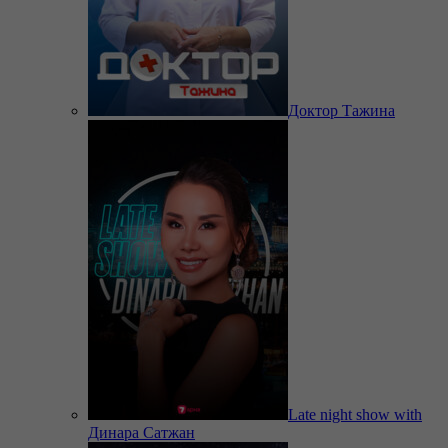
Доктор Тажина
Late night show with
Динара Сатжан