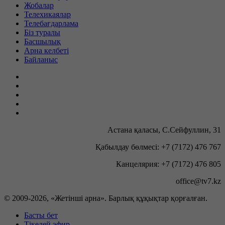
Жобалар
Телехикаялар
Телебағдарлама
Біз туралы
Басшылық
Арна келбеті
Байланыс
Астана қаласы, С.Сейфуллин, 31
Қабылдау бөлмесі: +7 (7172) 476 767
Канцелярия: +7 (7172) 476 805
office@tv7.kz
© 2009-
2026, «Жетінші арна». Барлық құқықтар қорғалған.
Басты бет
Тікелей эфир