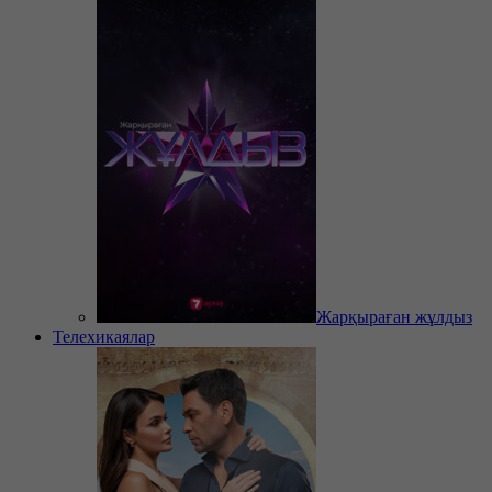
Жарқыраған жұлдыз
Телехикаялар