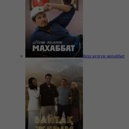
Кеш келген махаббат