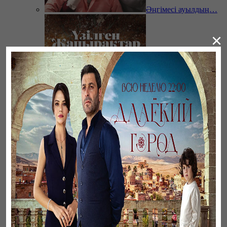
Әңгімесі ауылдың…
×
Үзілген жапырақтар