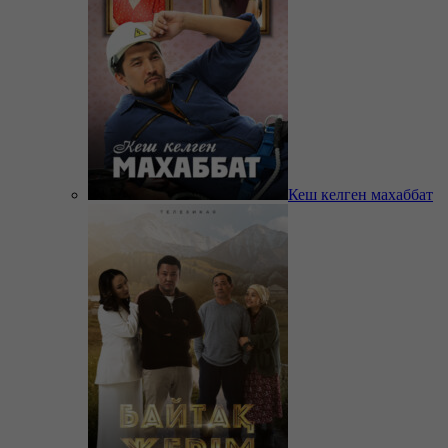
Кеш келген махаббат