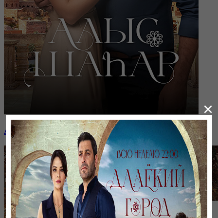
×
Алыс шаһар