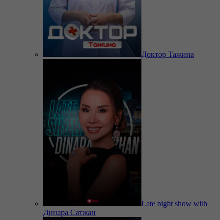
Доктор Тажина
Late night show with
Динара Сатжан