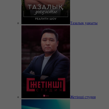
Тазалық уақыты
Жетінші студия