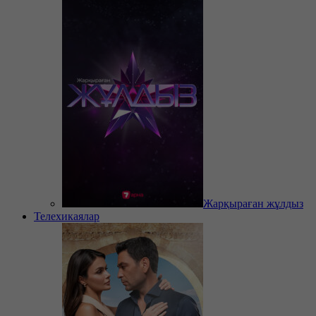
Жарқыраған жұлдыз
Телехикаялар