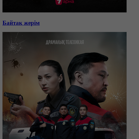
Байтақ жерім