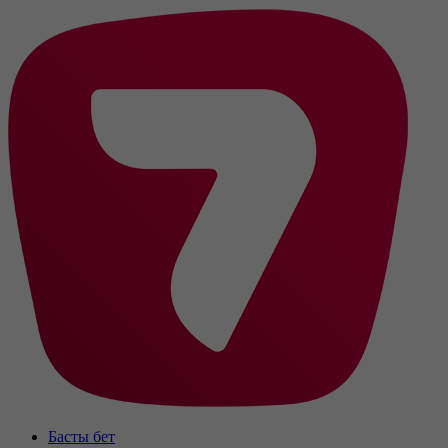
Басты бет