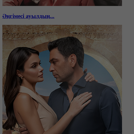
Әңгімесі ауылдың...