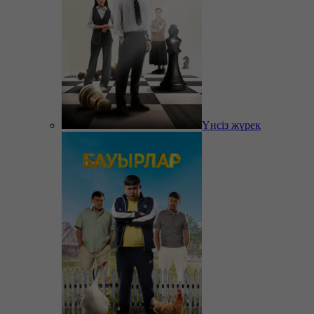
Үнсіз жүрек