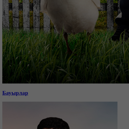
Бауырлар