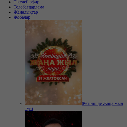
Тікелей эфир
Телебағдарлама
Жаңалықтар
Жобалар
Жетіншіде Жаңа жыл
түні