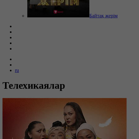
Байтақ жерім
ru
Телехикаялар