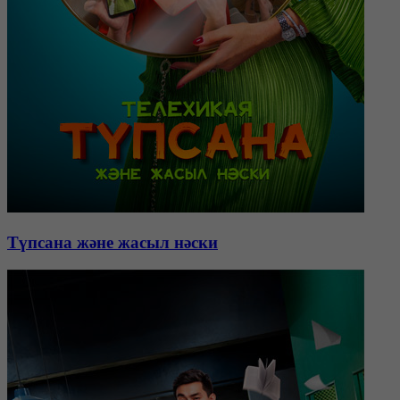
Түпсана және жасыл нәски