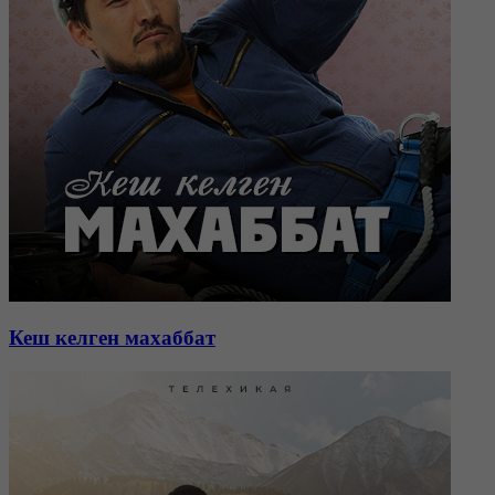
Кеш келген махаббат