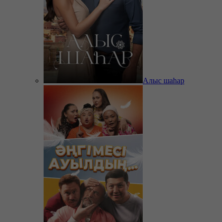
Алыс шаһар