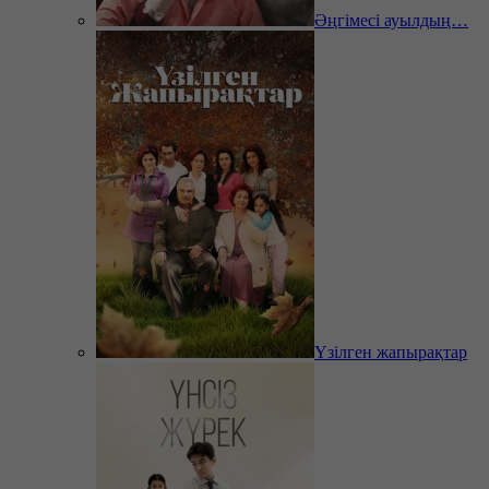
Әңгімесі ауылдың…
Үзілген жапырақтар