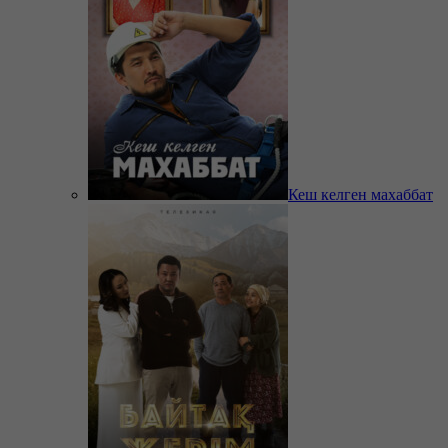
Кеш келген махаббат