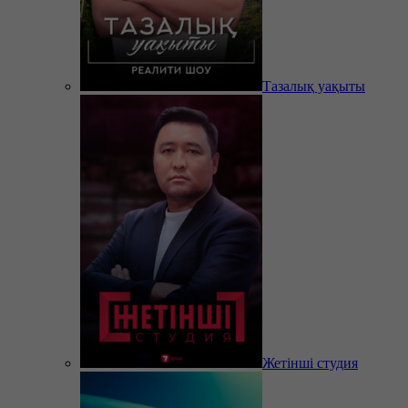
Тазалық уақыты
Жетінші студия