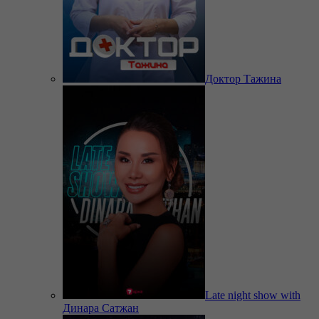
Доктор Тажина
Late night show with
Динара Сатжан