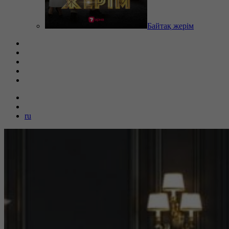
Байтақ жерім
ru