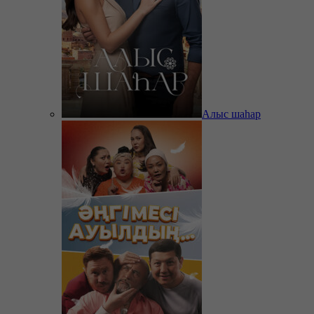
Алыс шаһар