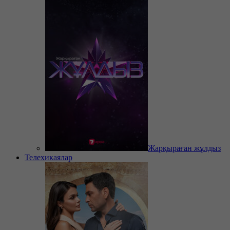
Жарқыраған жұлдыз
Телехикаялар