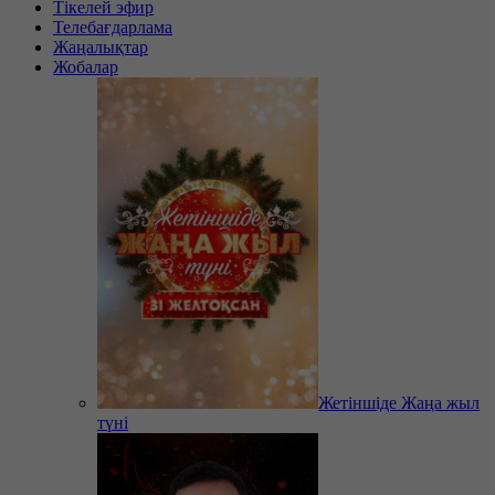
Тікелей эфир
Телебағдарлама
Жаңалықтар
Жобалар
Жетіншіде Жаңа жыл
түні