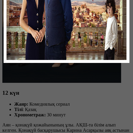
12 күн
Жанр:
Комедиялық сериал
Тілі
: Қазақ
Хронометраж:
30 минут
Аян – қонақүй қожайынының ұлы. АҚШ-та білім алып
келген. Қонақүй басқарушысы Карина Асарқызы аяқ астынан