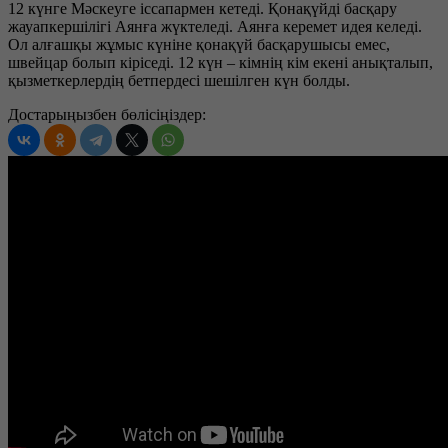
12 күнге Мәскеуге іссапармен кетеді. Қонақүйді басқару
жауапкершілігі Аянға жүктеледі. Аянға керемет идея келеді.
Ол алғашқы жұмыс күніне қонақүй басқарушысы емес,
швейцар болып кіріседі. 12 күн – кімнің кім екені анықталып,
қызметкерлердің бетпердесі шешілген күн болды.
Достарыңызбен бөлісіңіздер: