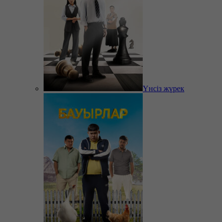
Үнсіз жүрек