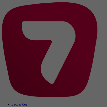
Басты бет