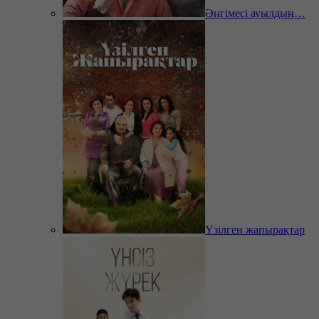
Әңгімесі ауылдың…
Үзілген жапырақтар