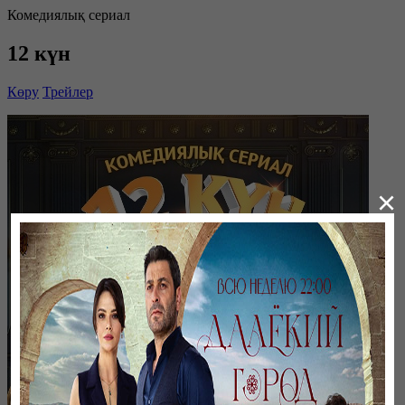
Комедиялық сериал
12 күн
Көру
Трейлер
×