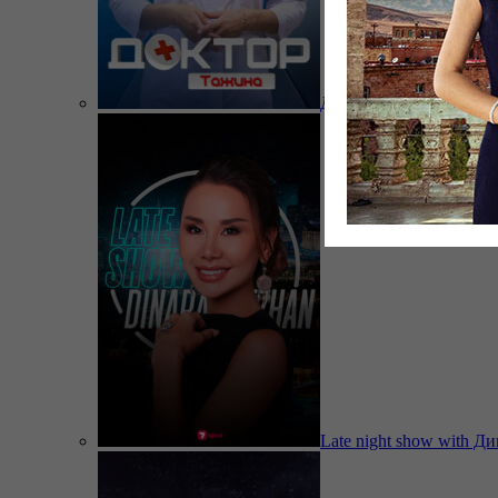
Доктор Тажина
Late night show with Д