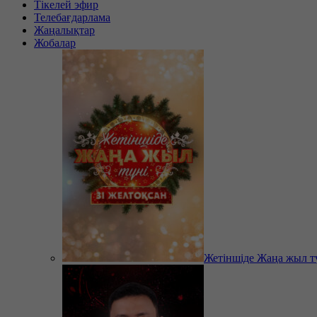
Тікелей эфир
Телебағдарлама
Жаңалықтар
Жобалар
Жетіншіде Жаңа жыл т