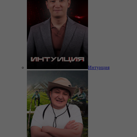
Интуиция