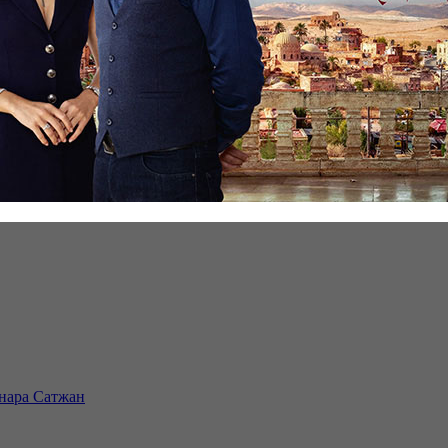
инара Сатжан