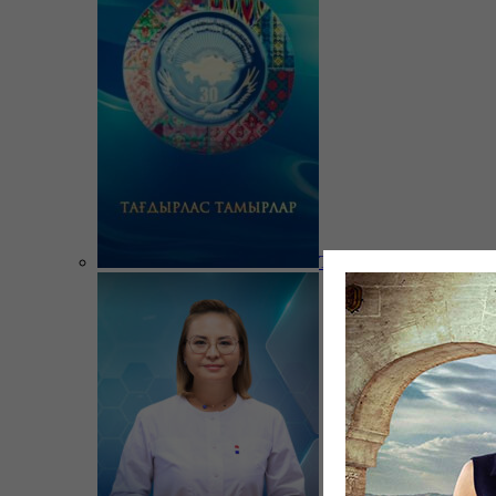
Тағдырлас тамырлар