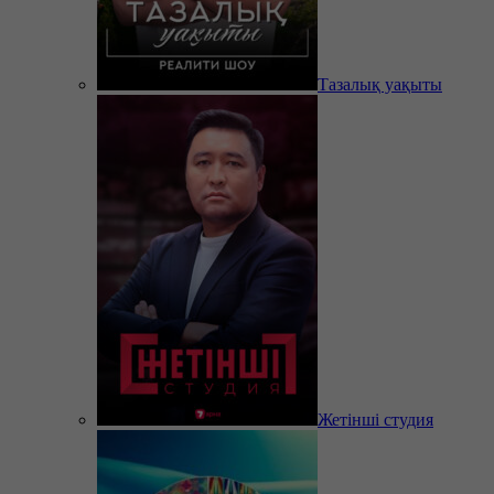
Тазалық уақыты
Жетінші студия