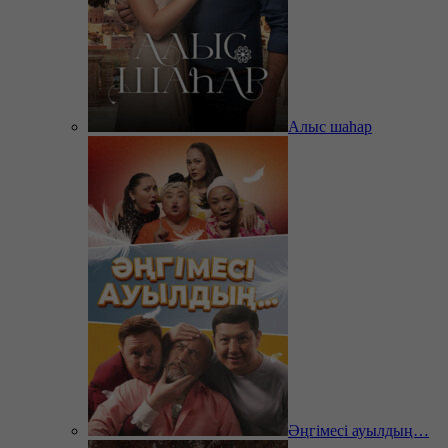
Алыс шаһар
Әңгімесі ауылдың…