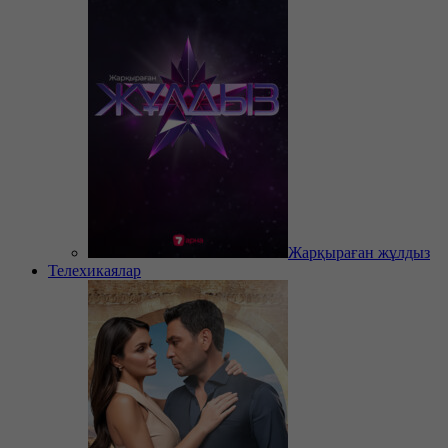
Жарқыраған жұлдыз
Телехикаялар