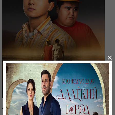
×
Ағайынды