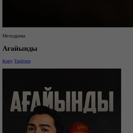
Мелодрама
Ағайынды
Көру
Трейлер