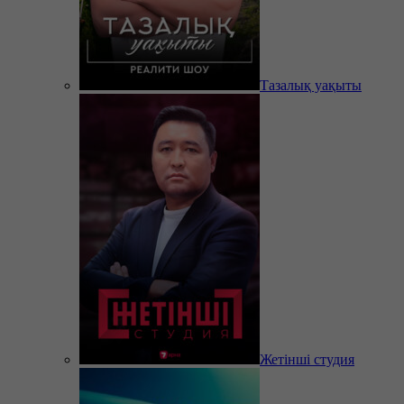
Тазалық уақыты
Жетінші студия