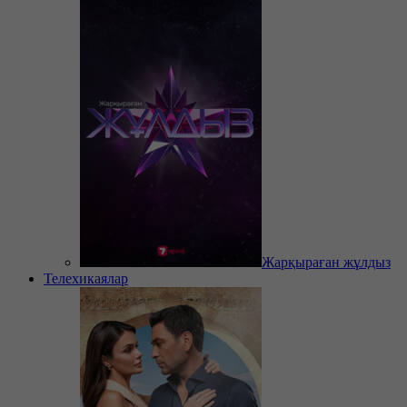
Жарқыраған жұлдыз
Телехикаялар