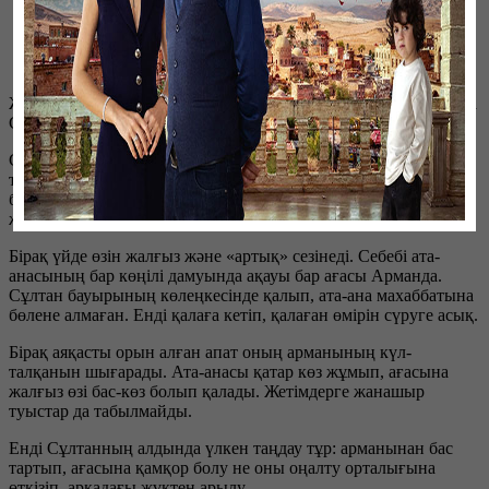
Жанр:
Мелодрама
Тілі
: Қазақ
Хронометраж:
25 минут
12+
Жаңа маусымда тұсауы кесілетін «Ағайынды» мелодрамасына
Сұлтан мен Арман есімді бауырлардың тағдыры арқау болды.
Сұлтан 18 жаста, биыл мектеп бітіреді. Ол шетелге оқуға
түсіп, үлкен өмірге қадам басуды армандайды. Бос уақытында
бокспен айналысады. Достарының арасында сыйлы жас
жігіттің сүйіктісі де бар.
Бірақ үйде өзін жалғыз және «артық» сезінеді. Себебі ата-
анасының бар көңілі дамуында ақауы бар ағасы Арманда.
Сұлтан бауырының көлеңкесінде қалып, ата-ана махаббатына
бөлене алмаған. Енді қалаға кетіп, қалаған өмірін сүруге асық.
Бірақ аяқасты орын алған апат оның арманының күл-
талқанын шығарады. Ата-анасы қатар көз жұмып, ағасына
жалғыз өзі бас-көз болып қалады. Жетімдерге жанашыр
туыстар да табылмайды.
Енді Сұлтанның алдында үлкен таңдау тұр: арманынан бас
тартып, ағасына қамқор болу не оны оңалту орталығына
өткізіп, арқадағы жүктен арылу.