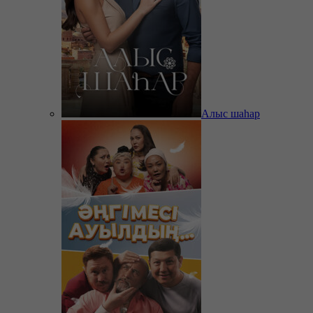
Алыс шаһар