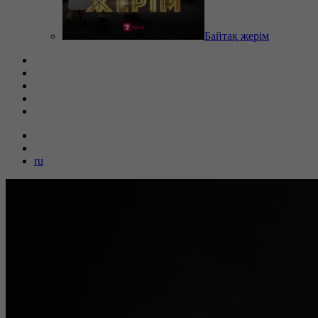
Байтақ жерім
ru