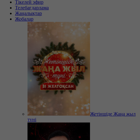
Тікелей эфир
Телебағдарлама
Жаңалықтар
Жобалар
Жетіншіде Жаңа жыл
түні