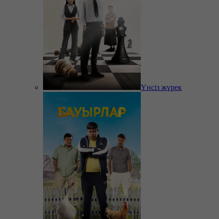
Үнсіз жүрек