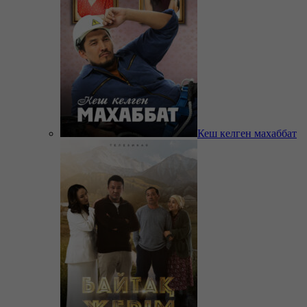
Кеш келген махаббат