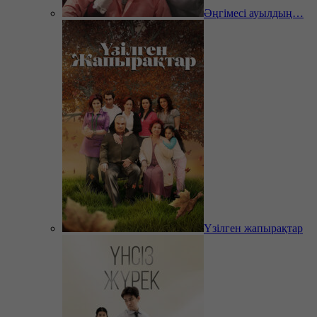
Әңгімесі ауылдың…
Үзілген жапырақтар