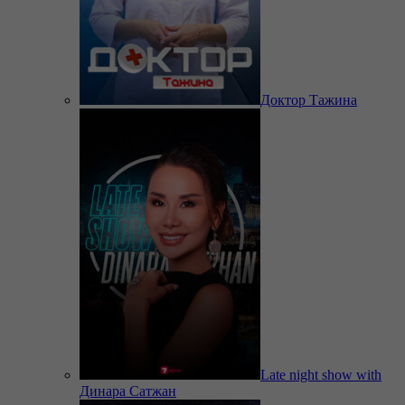
Доктор Тажина
Late night show with
Динара Сатжан