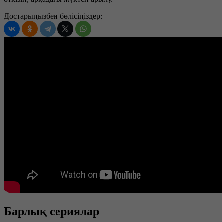
Достарыңызбен бөлісіңіздер:
Барлық сериялар