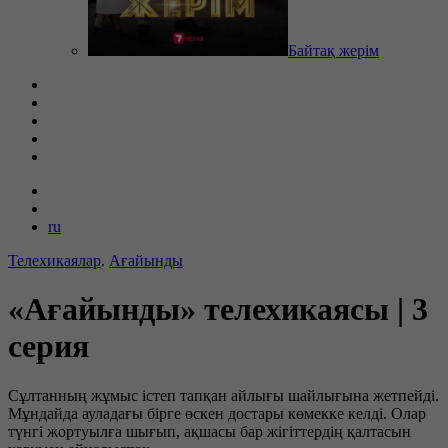
Байтақ жерім
ru
Телехикаялар
.
Ағайынды
«Ағайынды» телехикаясы | 3
серия
Сұлтанның жұмыс істеп тапқан айлығы шайлығына жетпейді.
Мұндайда ауладағы бірге өскен достары көмекке келді. Олар
түнгі жортуылға шығып, ақшасы бар жігіттердің қалтасын