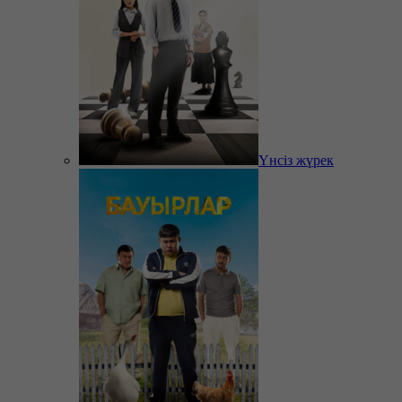
Үнсіз жүрек