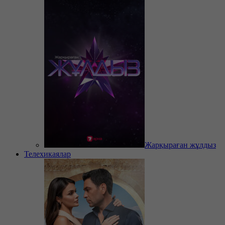
Жарқыраған жұлдыз
Телехикаялар