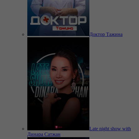
Доктор Тажина
Late night show with
Динара Сатжан