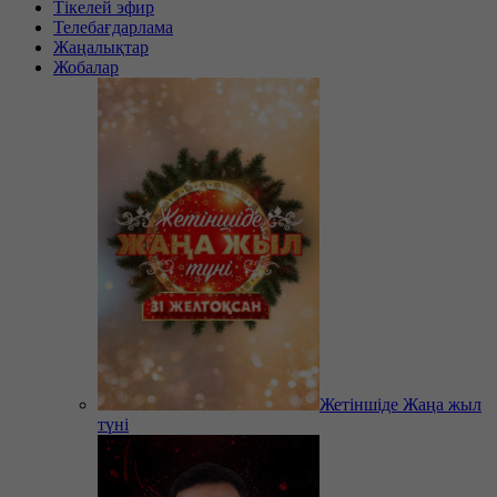
Тікелей эфир
Телебағдарлама
Жаңалықтар
Жобалар
Жетіншіде Жаңа жыл
түні