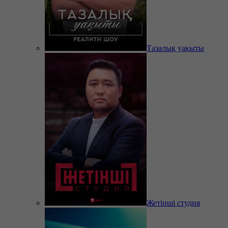
Тазалық уақыты
Жетінші студия