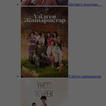
Әңгімесі ауылдың…
Үзілген жапырақтар