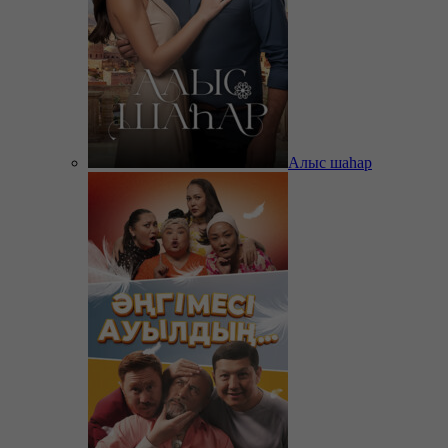
Алыс шаһар