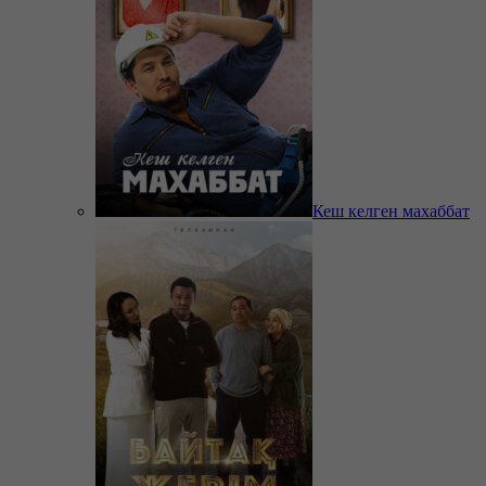
Кеш келген махаббат