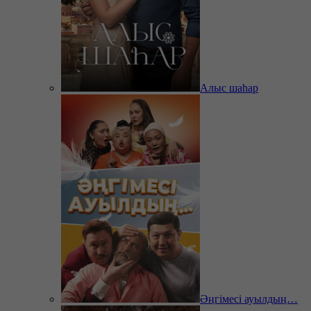
Алыс шаһар
Әңгімесі ауылдың…