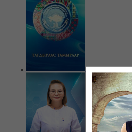
Тағдырлас тамырлар