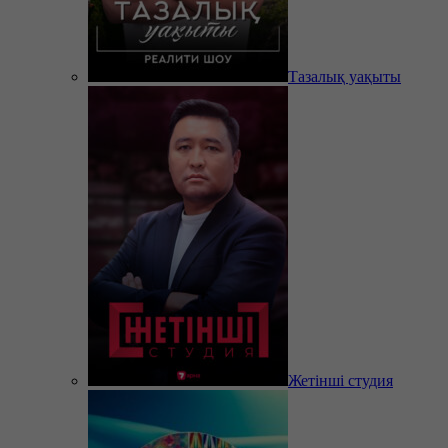
Тазалық уақыты
Жетінші студия