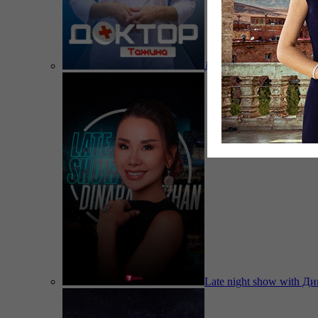
Доктор Тажина
Late night show with Д