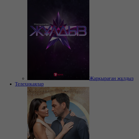
Жарқыраған жұлдыз
Телехикаялар