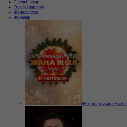
Тікелей эфир
Телебағдарлама
Жаңалықтар
Жобалар
Жетіншіде Жаңа жыл т