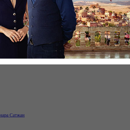
инара Сатжан