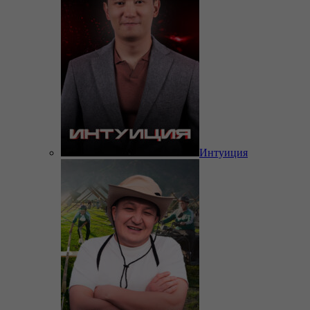
Интуиция