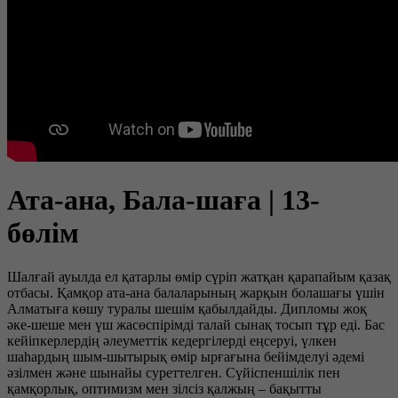
Ата-ана, Бала-шаға | 13-
бөлім
Шалғай ауылда ел қатарлы өмір сүріп жатқан қарапайым қазақ
отбасы. Қамқор ата-ана балаларының жарқын болашағы үшін
Алматыға көшу туралы шешім қабылдайды. Дипломы жоқ
әке-шеше мен үш жасөспірімді талай сынақ тосып тұр еді. Бас
кейіпкерлердің әлеуметтік кедергілерді еңсеруі, үлкен
шаһардың шым-шытырық өмір ырғағына бейімделуі әдемі
әзілмен және шынайы суреттелген. Сүйіспеншілік пен
қамқорлық, оптимизм мен зілсіз қалжың – бақытты