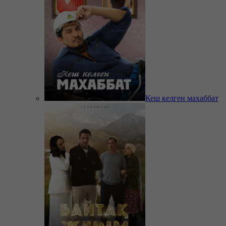
Кеш келген махаббат