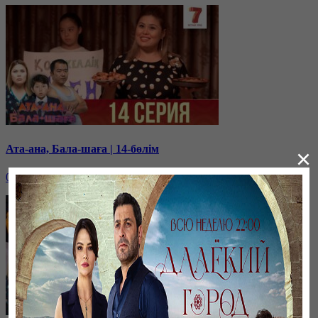
Ата-ана, Бала-шаға | 14-бөлім
×
03 октября, 10:15