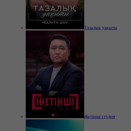
Тазалық уақыты
Жетінші студия