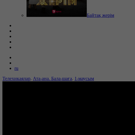
Байтақ жерім
ru
Телехикаялар
.
Ата-ана. Бала-шаға
.
1-маусым