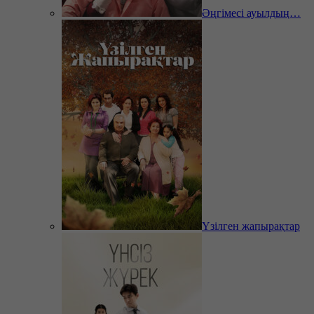
Әңгімесі ауылдың…
Үзілген жапырақтар