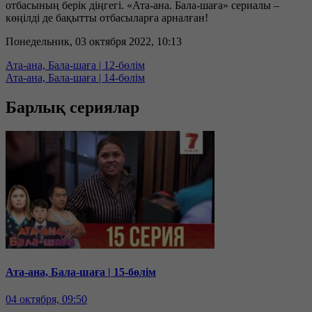
отбасының берік діңгегі. «Ата-ана. Бала-шаға» сериалы –
көңілді де бақытты отбасыларға арналған!
Понедельник, 03 октября 2022, 10:13
Ата-ана, Бала-шаға | 12-бөлім
Ата-ана, Бала-шаға | 14-бөлім
Барлық сериялар
Ата-ана, Бала-шаға | 15-бөлім
04 октября, 09:50