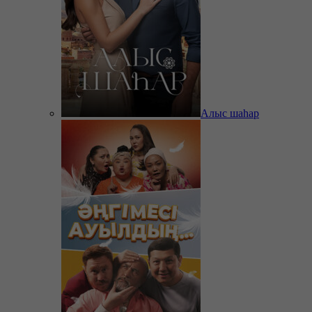
Алыс шаһар