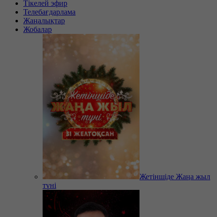
Тікелей эфир
Телебағдарлама
Жаңалықтар
Жобалар
Жетіншіде Жаңа жыл
түні