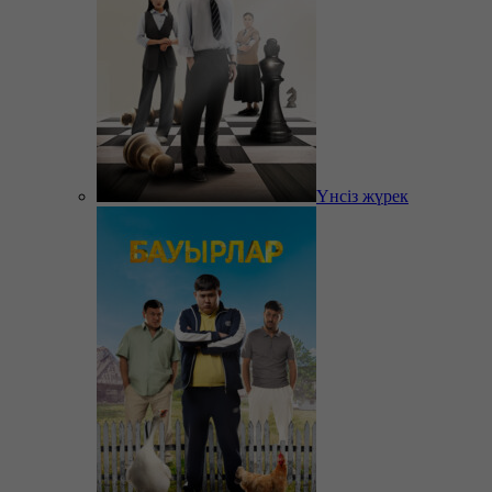
Үнсіз жүрек