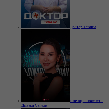
Доктор Тажина
Late night show with
Динара Сатжан