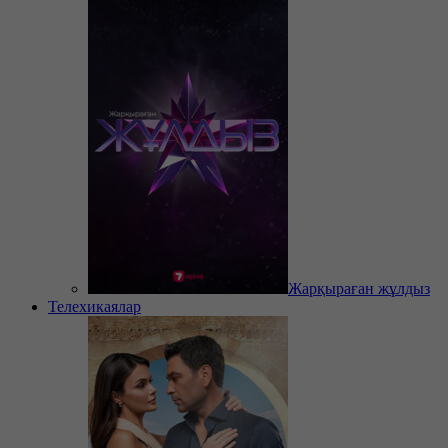
Жарқыраған жұлдыз
Телехикаялар