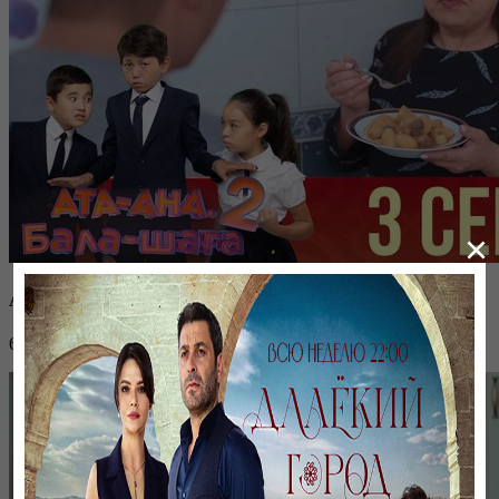
×
Ата-ана, Бала-шаға | 3-бөлім
6 октября 2022, 09:57