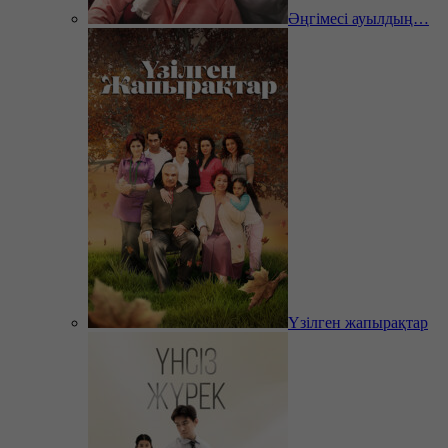
Әңгімесі ауылдың…
Үзілген жапырақтар