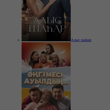
Алыс шаһар