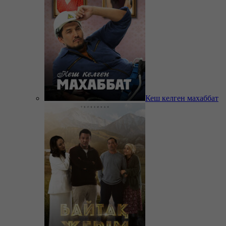
Кеш келген махаббат