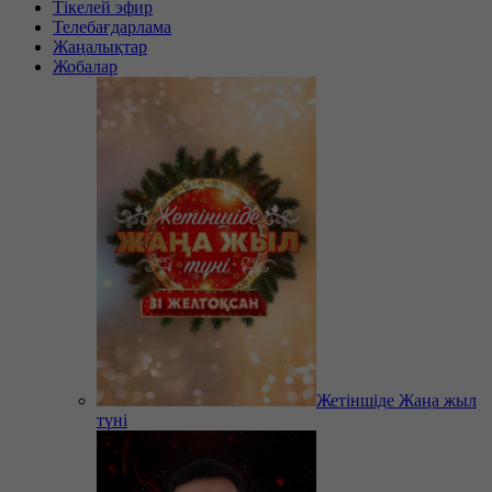
Тікелей эфир
Телебағдарлама
Жаңалықтар
Жобалар
Жетіншіде Жаңа жыл
түні