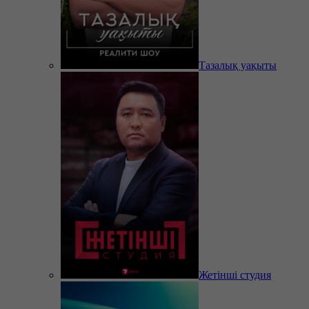
Тазалық уақыты
Жетінші студия