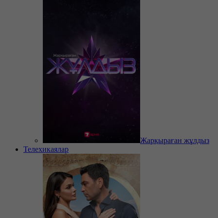
Жарқыраған жұлдыз
Телехикаялар