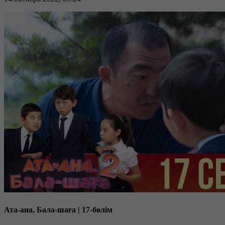
Ата-ана, Бала-шаға | 17-бөлім