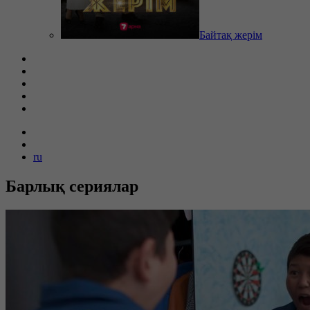
Байтақ жерім
ru
Барлық сериялар