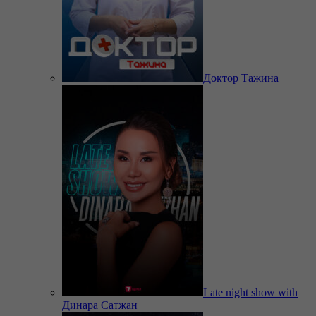
Доктор Тажина
Late night show with
Динара Сатжан