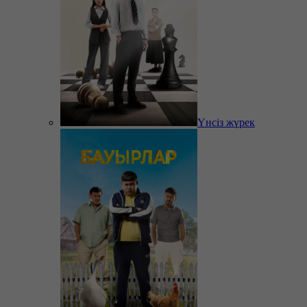
Үнсіз жүрек