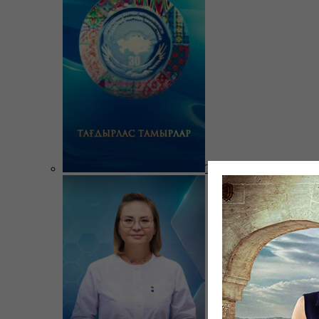
Тағдырлас тамырлар