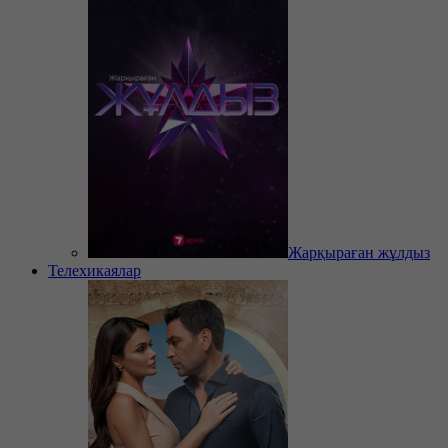
Жарқыраған жұлдыз
Телехикаялар