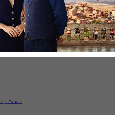
инара Сатжан