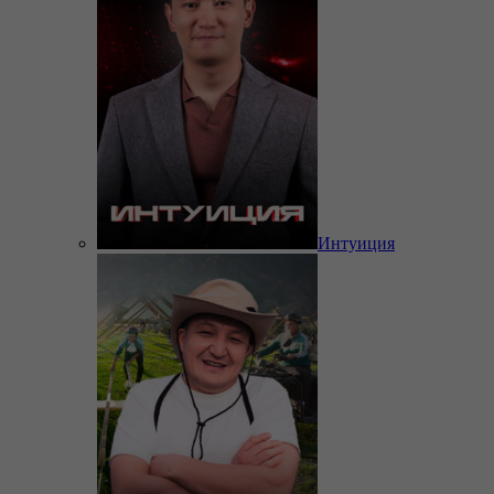
Интуиция