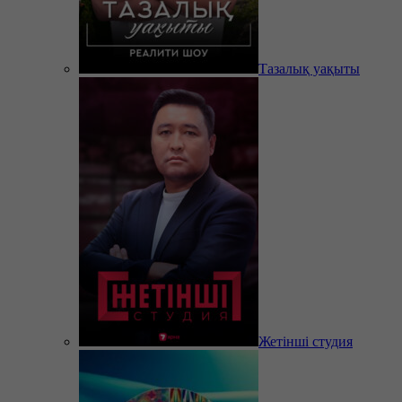
Тазалық уақыты
Жетінші студия