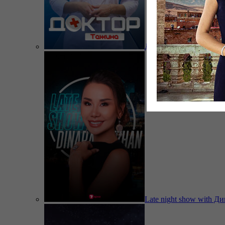
Доктор Тажина
Late night show with Д