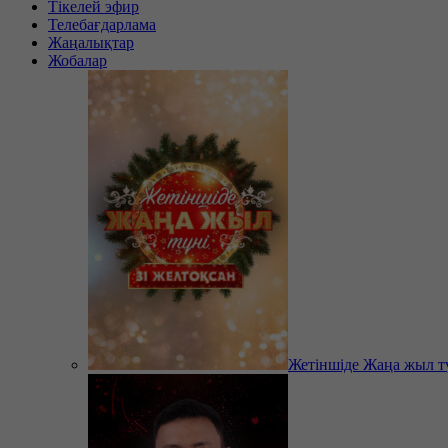
Тікелей эфир
Телебағдарлама
Жаңалықтар
Жобалар
Жетіншіде Жаңа жыл т