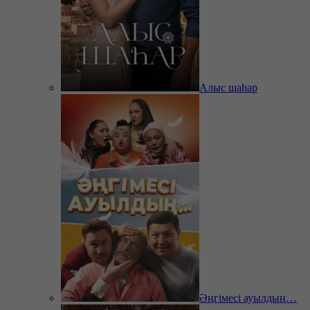
Алыс шаһар
Әңгімесі ауылдың…