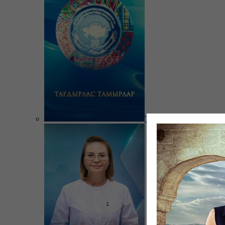
Тағдырлас тамырлар