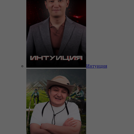
Интуиция