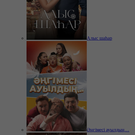
Алыс шаһар
Әңгімесі ауылдың…