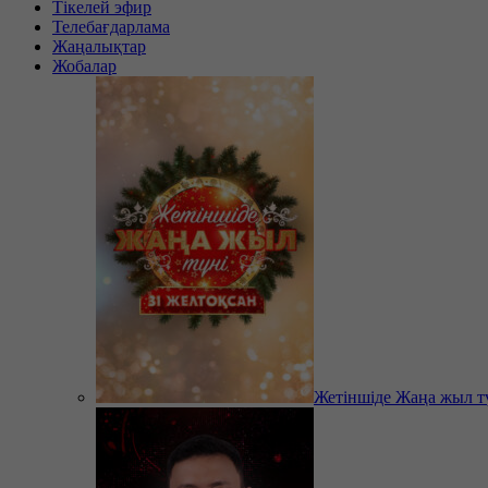
Тікелей эфир
Телебағдарлама
Жаңалықтар
Жобалар
Жетіншіде Жаңа жыл т