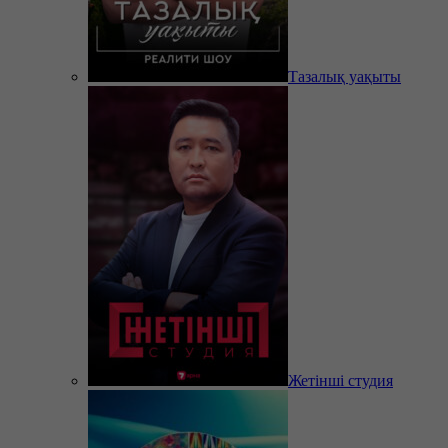
Тазалық уақыты
Жетінші студия