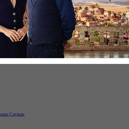
инара Сатжан