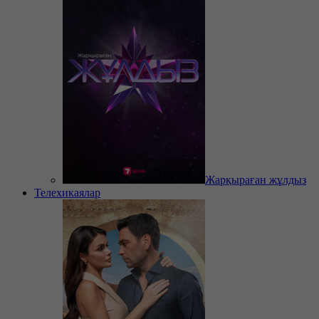
Жарқыраған жұлдыз
Телехикаялар