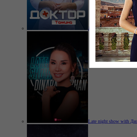
Доктор Тажина
Late night show with Д