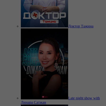
Доктор Тажина
Late night show with
Динара Сатжан