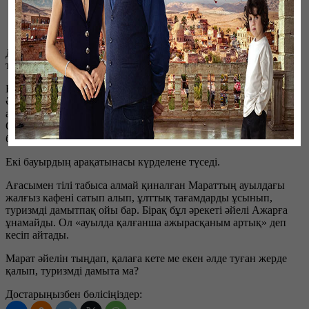
Жанр:
Драма
Тілі
: Қазақ
Хронометраж:
30 минут
Драмаға толы «Байтақ жерім» телехикаясы қазақ ауылының
тыныс-тіршілігі мен сұлу табиғатын дәріптейді.
Бас кейіпкер – Марат өзін асырап алып, бағып-қаққан апасы
Әминаның қаза болғанын естіп, ауылға келеді. Анасы
ауырғанда бір рет іздеп келмегеніне ағасы Нұрбол ренжиді.
Оның үстіне Мараттың биологиялық анасын іздеп жүргенін
біліп, сөйлеспей қояды.
Екі бауырдың арақатынасы күрделене түседі.
Ағасымен тілі табыса алмай қиналған Мараттың ауылдағы
жалғыз кафені сатып алып, ұлттық тағамдарды ұсынып,
туризмді дамытпақ ойы бар. Бірақ бұл әрекеті әйелі Ажарға
ұнамайды. Ол «ауылда қалғанша ажырасқаным артық» деп
кесіп айтады.
Марат әйелін тыңдап, қалаға кете ме екен әлде туған жерде
қалып, туризмді дамыта ма?
Достарыңызбен бөлісіңіздер: