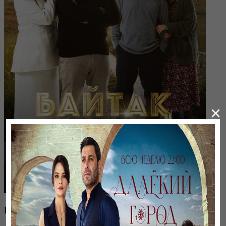
×
Байтақ жерім