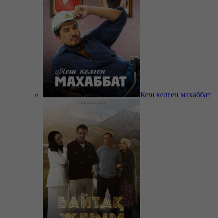
Кеш келген махаббат