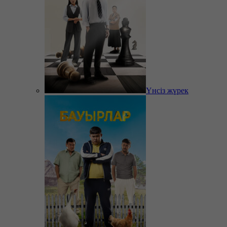
Үнсіз жүрек