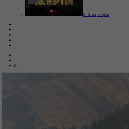
Байтақ жерім
ru