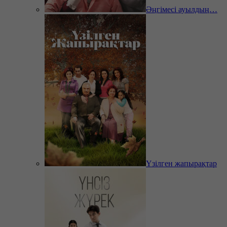
Әңгімесі ауылдың…
Үзілген жапырақтар