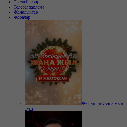
Тікелей эфир
Телебағдарлама
Жаңалықтар
Жобалар
Жетіншіде Жаңа жыл
түні