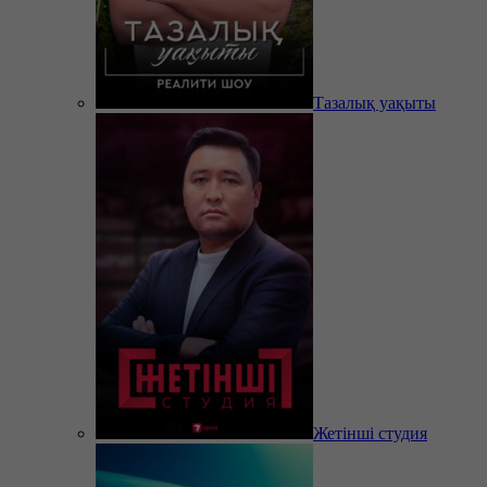
Тазалық уақыты
Жетінші студия