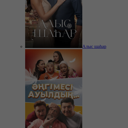
Алыс шаһар