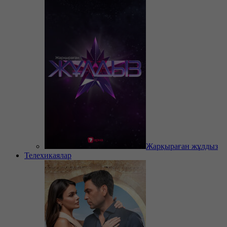
Жарқыраған жұлдыз
Телехикаялар