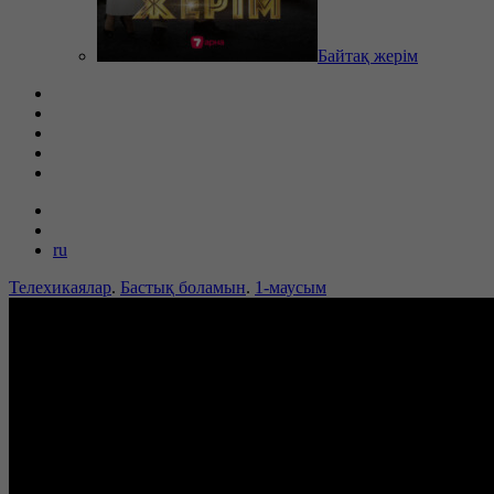
Байтақ жерім
ru
Телехикаялар
.
Бастық боламын
.
1-маусым