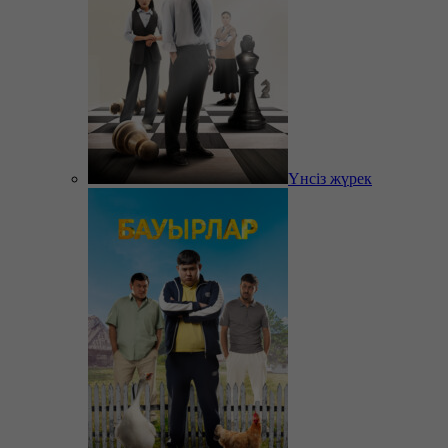
Үнсіз жүрек