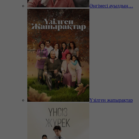
Әңгімесі ауылдың…
Үзілген жапырақтар