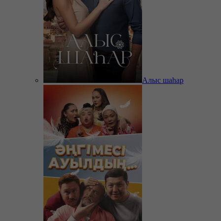
Алыс шаһар