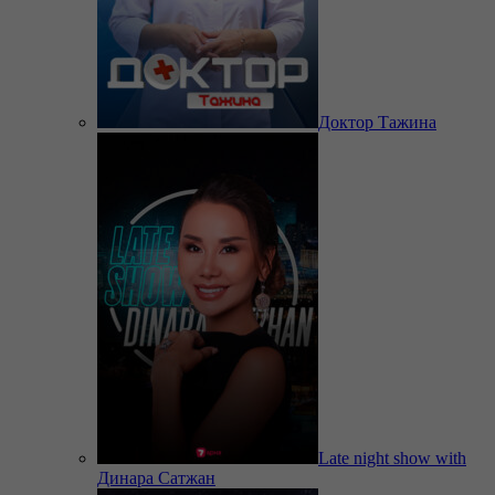
Доктор Тажина
Late night show with
Динара Сатжан