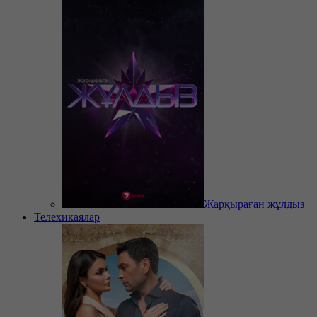
Жарқыраған жұлдыз
Телехикаялар