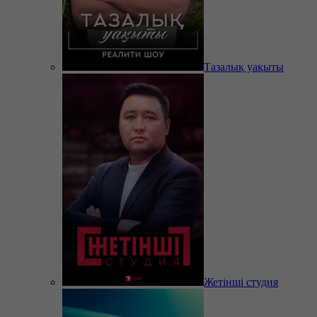
Тазалық уақыты
Жетінші студия