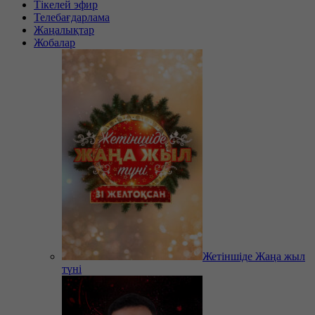
Тікелей эфир
Телебағдарлама
Жаңалықтар
Жобалар
Жетіншіде Жаңа жыл
түні