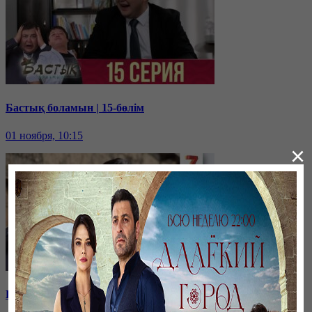
Бастық боламын | 15-бөлім
01 ноября, 10:15
×
Бастық боламын | 14-бөлім