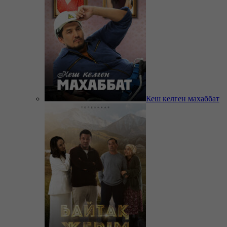
Кеш келген махаббат