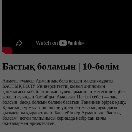
Бастық боламын | 10-бөлім
Алматы тумасы Арманның бала кезден мақсат-мұраты
БАСТЫҚ БОЛУ. Университеттің қызыл дипломын
қанжығасына байлаған жас түлек арманның жетегінде еңбек
жолын ауылдан бастайды. Амалсыз. Негізгі себеп — заң
болсын, басқа болсын белден басатын Төкеңнен әрірек қашу.
Қаланың тұрмыс-тіршілігіне үйренген жастың ауылдағы
қызықтары қыран-топан. Бас кейіпкер Арманның “бастық
болсам” деген талпынысы сериалда небір сан қилы
оқиғалармен өрнектелген.