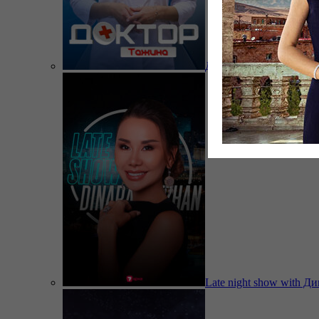
Доктор Тажина
Late night show with Д