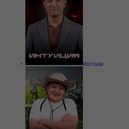
Интуиция