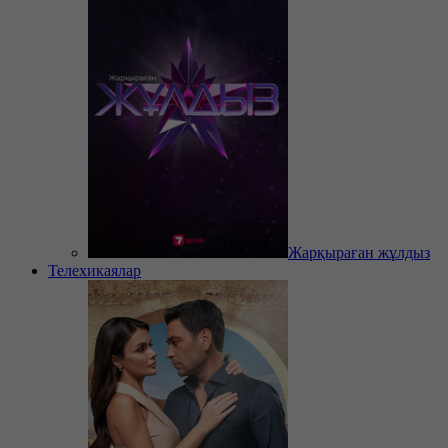
Жарқыраған жұлдыз
Телехикаялар