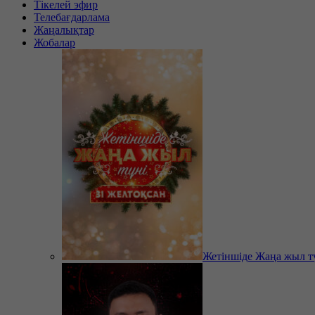
Тікелей эфир
Телебағдарлама
Жаңалықтар
Жобалар
Жетіншіде Жаңа жыл т