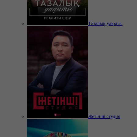
Тазалық уақыты
Жетінші студия