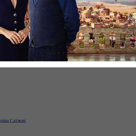
инара Сатжан