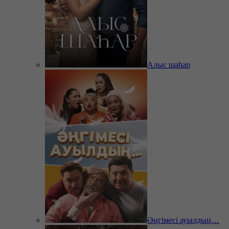
Алыс шаһар
Әңгімесі ауылдың…