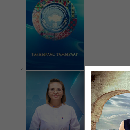
Тағдырлас тамырлар