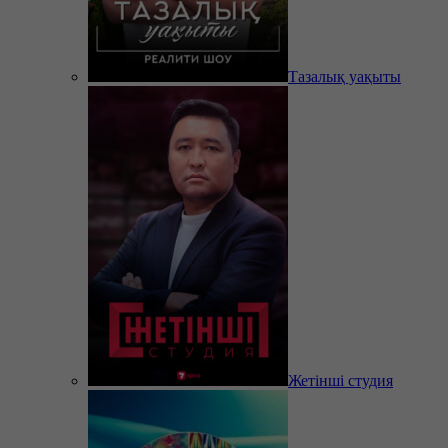
Тазалық уақыты
Жетінші студия