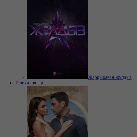
Жарқыраған жұлдыз
Телехикаялар