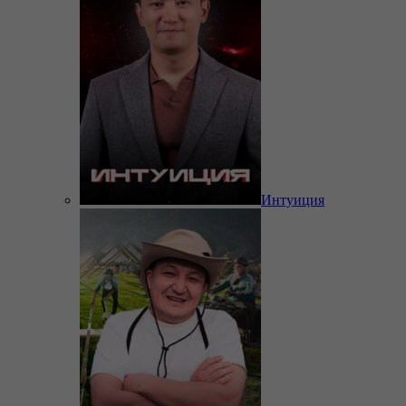
Интуиция