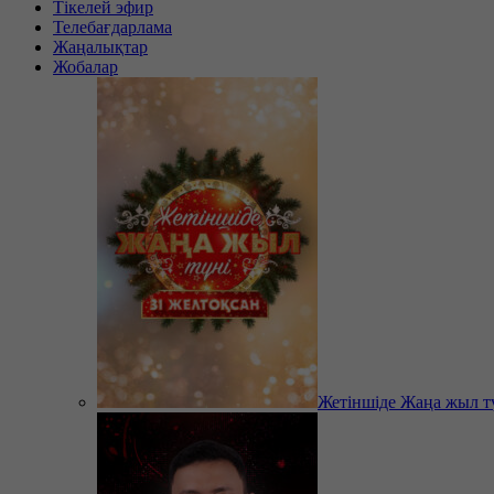
Тікелей эфир
Телебағдарлама
Жаңалықтар
Жобалар
Жетіншіде Жаңа жыл т