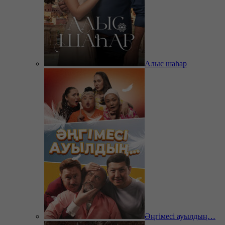
Алыс шаһар
Әңгімесі ауылдың…