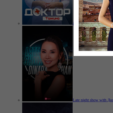
Доктор Тажина
Late night show with Д