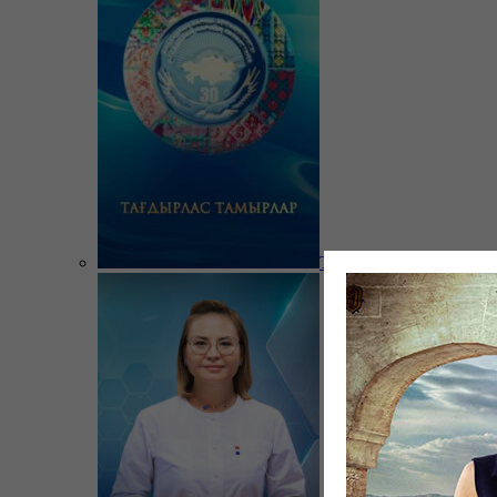
Тағдырлас тамырлар