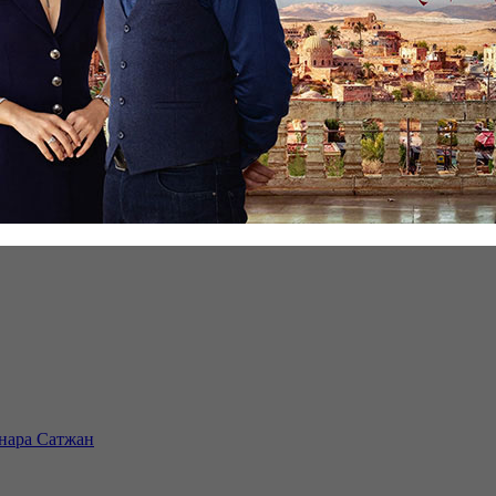
инара Сатжан