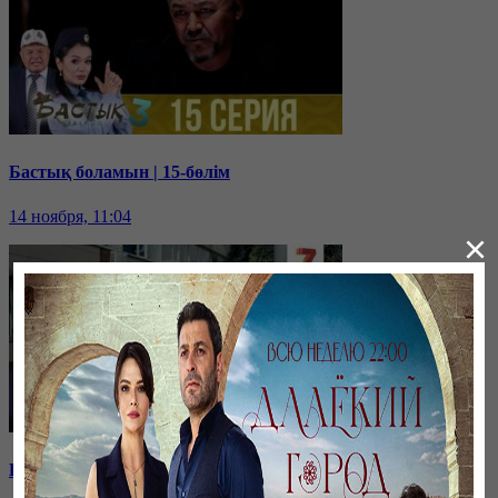
Бастық боламын | 15-бөлім
14 ноября, 11:04
×
Бастық боламын | 14-бөлім