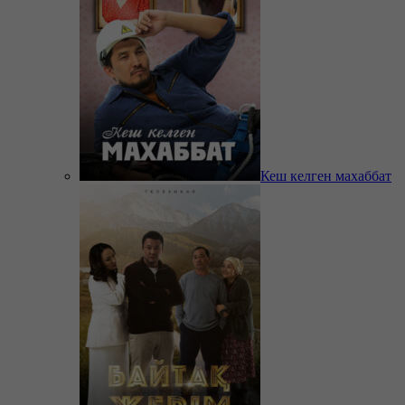
Кеш келген махаббат