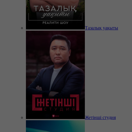
Тазалық уақыты
Жетінші студия