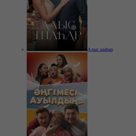
Алыс шаһар