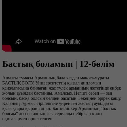
Бастық боламын | 12-бөлім
Алматы тумасы Арманның бала кезден мақсат-мұраты
БАСТЫҚ БОЛУ. Университеттің қызыл дипломын
қанжығасына байлаған жас түлек арманның жетегінде еңбек
жолын ауылдан бастайды. Амалсыз. Негізгі себеп — заң
болсын, басқа болсын белден басатын Төкеңнен әрірек қашу.
Қаланың тұрмыс-тіршілігіне үйренген жастың ауылдағы
қызықтары қыран-топан. Бас кейіпкер Арманның “бастық
болсам” деген талпынысы сериалда небір сан қилы
оқиғалармен өрнектелген.