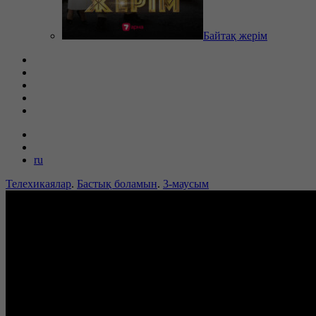
Байтақ жерім
ru
Телехикаялар
.
Бастық боламын
.
3-маусым