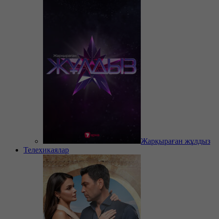
Жарқыраған жұлдыз
Телехикаялар