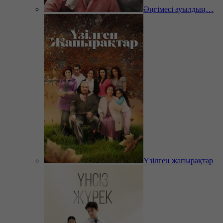
Әңгімесі ауылдың…
Үзілген жапырақтар