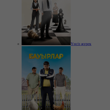
Үнсіз жүрек