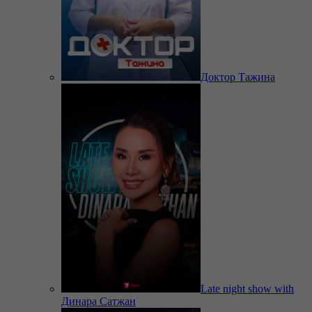
Доктор Тажина
Late night show with
Динара Сатжан