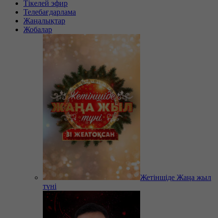
Тікелей эфир
Телебағдарлама
Жаңалықтар
Жобалар
Жетіншіде Жаңа жыл
түні