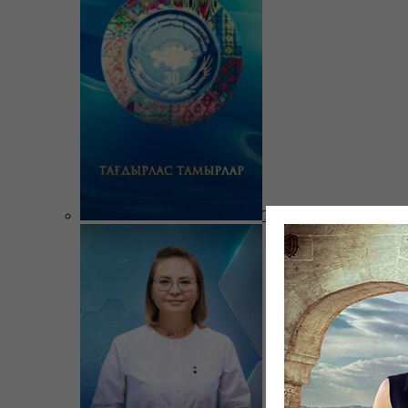
Тағдырлас тамырлар