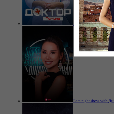
Доктор Тажина
Late night show with Д