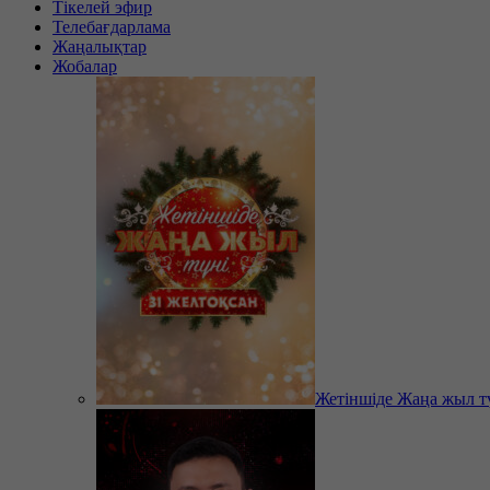
Тікелей эфир
Телебағдарлама
Жаңалықтар
Жобалар
Жетіншіде Жаңа жыл т