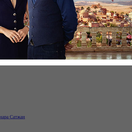
инара Сатжан