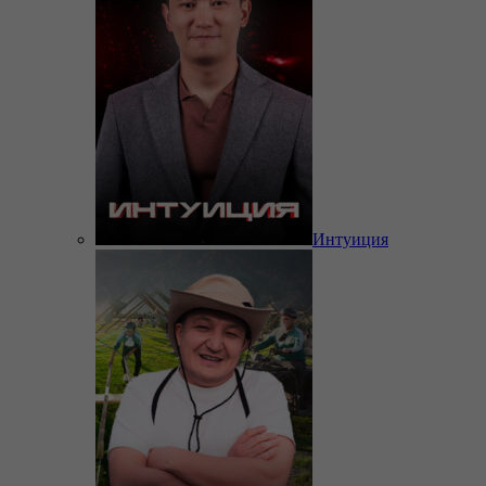
Интуиция