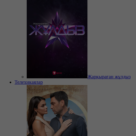
Жарқыраған жұлдыз
Телехикаялар