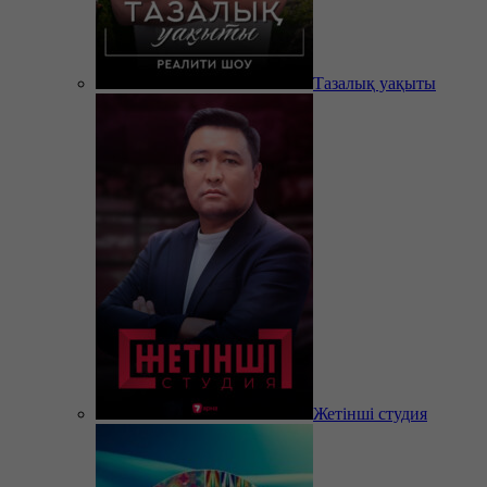
Тазалық уақыты
Жетінші студия