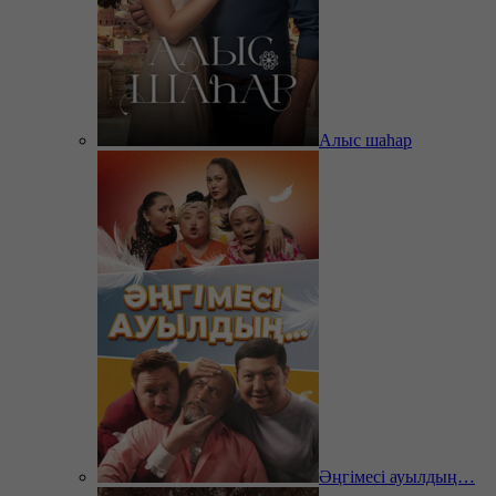
Алыс шаһар
Әңгімесі ауылдың…