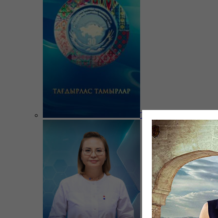
Тағдырлас тамырлар