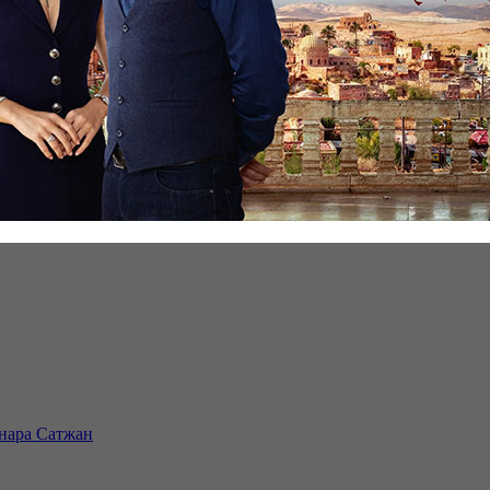
инара Сатжан