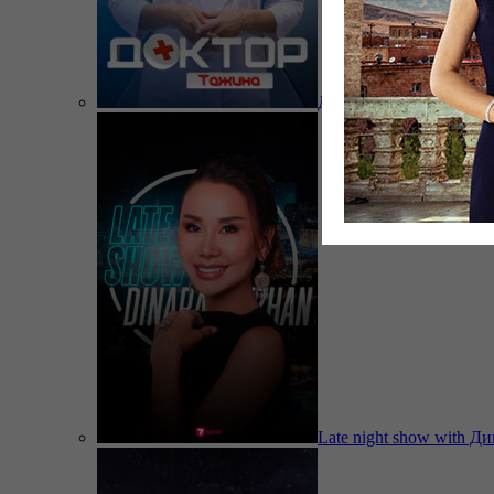
Доктор Тажина
Late night show with Д