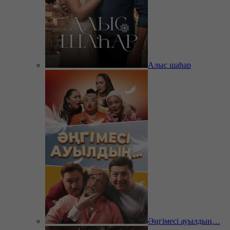
Алыс шаһар
Әңгімесі ауылдың…