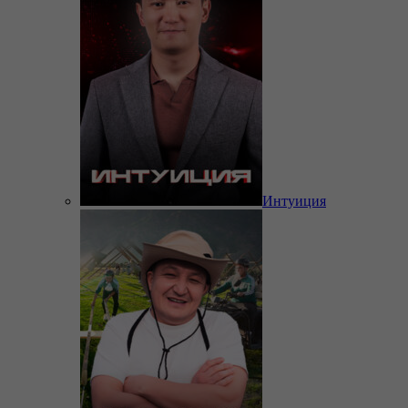
Интуиция