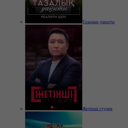
Тазалық уақыты
Жетінші студия