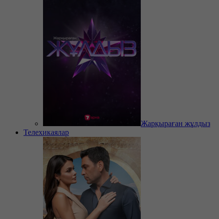
Жарқыраған жұлдыз
Телехикаялар