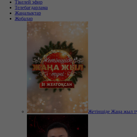
Тікелей эфир
Телебағдарлама
Жаңалықтар
Жобалар
Жетіншіде Жаңа жыл т