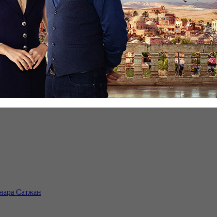
инара Сатжан