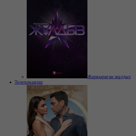
Жарқыраған жұлдыз
Телехикаялар