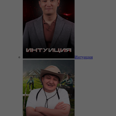
Интуиция