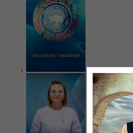
Тағдырлас тамырлар