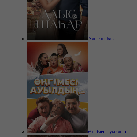
Алыс шаһар
Әңгімесі ауылдың…