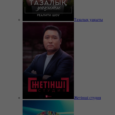
Тазалық уақыты
Жетінші студия