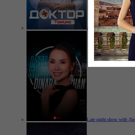
Доктор Тажина
Late night show with Д