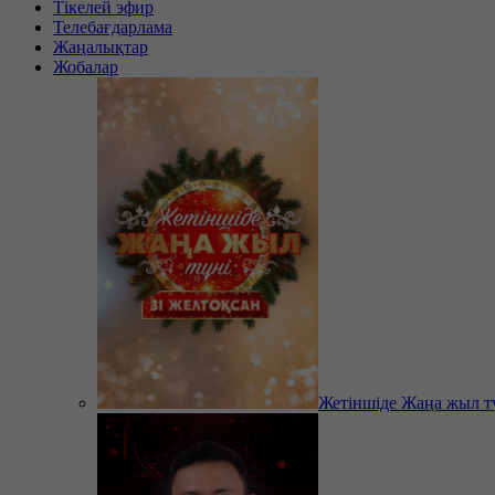
Тікелей эфир
Телебағдарлама
Жаңалықтар
Жобалар
Жетіншіде Жаңа жыл т