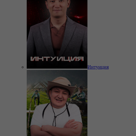
Интуиция