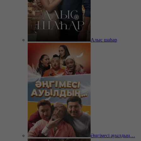
Алыс шаһар
Әңгімесі ауылдың…