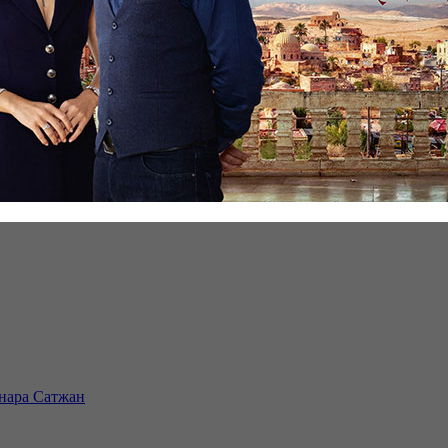
инара Сатжан