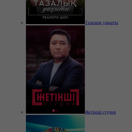
Тазалық уақыты
Жетінші студия