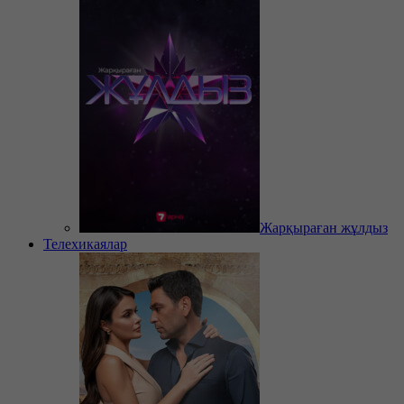
Жарқыраған жұлдыз
Телехикаялар