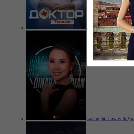
Доктор Тажина
Late night show with Д