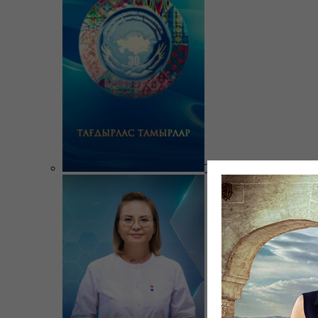
Тағдырлас тамырлар