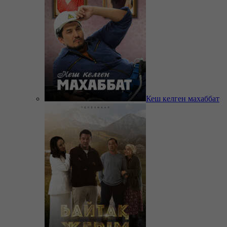
Кеш келген махаббат