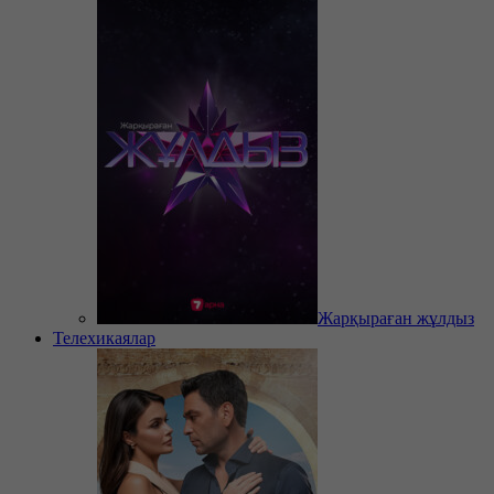
Жарқыраған жұлдыз
Телехикаялар