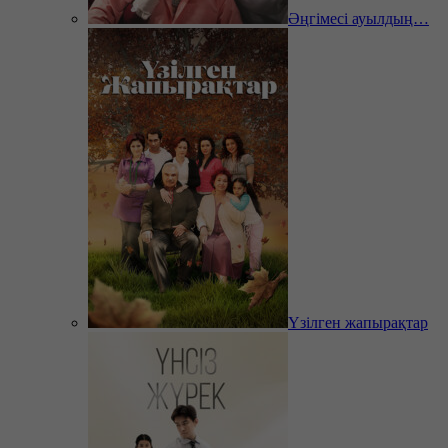
Әңгімесі ауылдың…
Үзілген жапырақтар