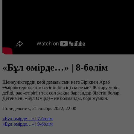
«Бұл өмірде…» | 8-бөлім
Шенеуніктердің көбі демалысын неге Біріккен Араб
Әмірліктерінде өткізетінін білгіңіз келе ме? Жасару үшін
дейді, рас -өтірігін тек сол жаққа барғандар білетін болар.
Дегенмен, «Бұл Өмірде» не болмайды, бәрі мүмкін.
Понедельник, 21 ноября 2022, 22:00
«Бұл өмірде…» | 7-бөлім
«Бұл өмірде…» | 9-бөлім