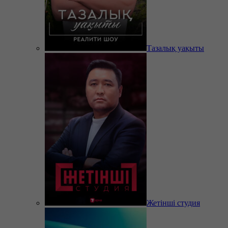
Тазалық уақыты
Жетінші студия