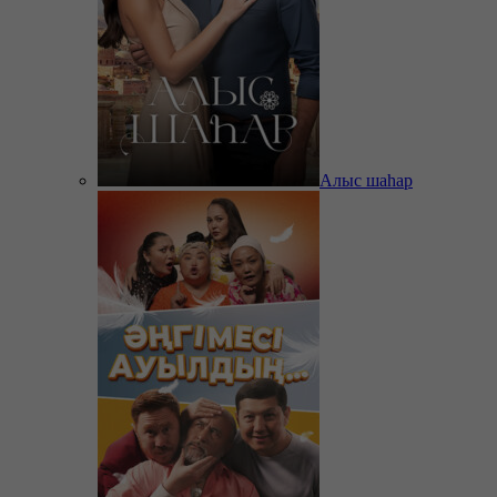
Алыс шаһар