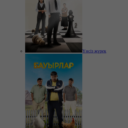
Үнсіз жүрек