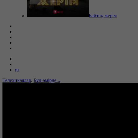
Байтақ жерім
ru
Телехикаялар
.
Бұл өмірде...