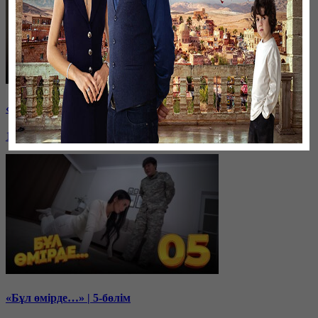
«Бұл өмірде…» | 6-бөлім
17 ноября, 22:00
«Бұл өмірде…» | 5-бөлім