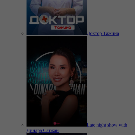
Доктор Тажина
Late night show with
Динара Сатжан