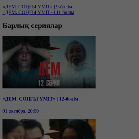
«ДЕМ. СОҢҒЫ ҮМІТ» | 9-бөлім
«ДЕМ. СОҢҒЫ ҮМІТ» | 11-бөлім
Барлық сериялар
«ДЕМ. СОҢҒЫ ҮМІТ» | 12-бөлім
01 октября, 20:00