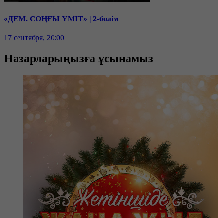
«ДЕМ. СОҢҒЫ ҮМІТ» | 2-бөлім
17 сентября, 20:00
Назарларыңызға ұсынамыз