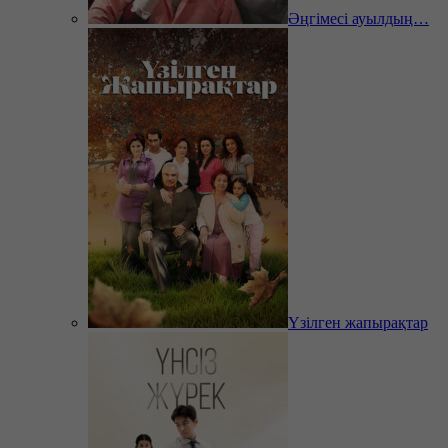
Әңгімесі ауылдың…
Үзілген жапырақтар