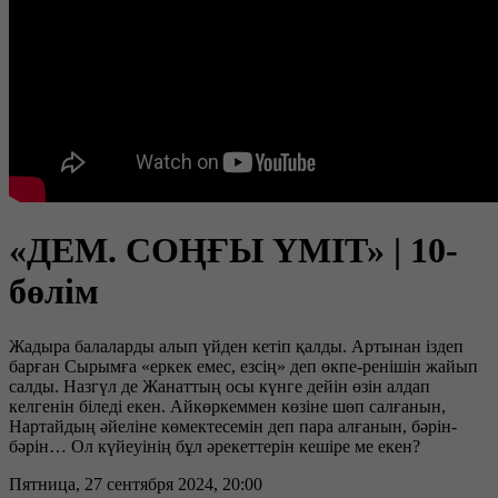
«ДЕМ. СОҢҒЫ ҮМІТ» | 10-
бөлім
Жадыра балаларды алып үйден кетіп қалды. Артынан іздеп
барған Сырымға «еркек емес, езсің» деп өкпе-ренішін жайып
салды. Назгүл де Жанаттың осы күнге дейін өзін алдап
келгенін біледі екен. Айкөркеммен көзіне шөп салғанын,
Нартайдың әйеліне көмектесемін деп пара алғанын, бәрін-
бәрін… Ол күйеуінің бұл әрекеттерін кешіре ме екен?
Пятница, 27 сентября 2024, 20:00