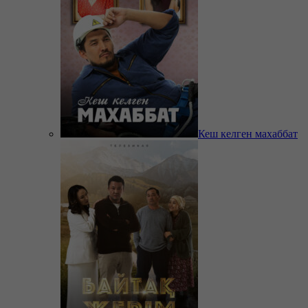
Кеш келген махаббат