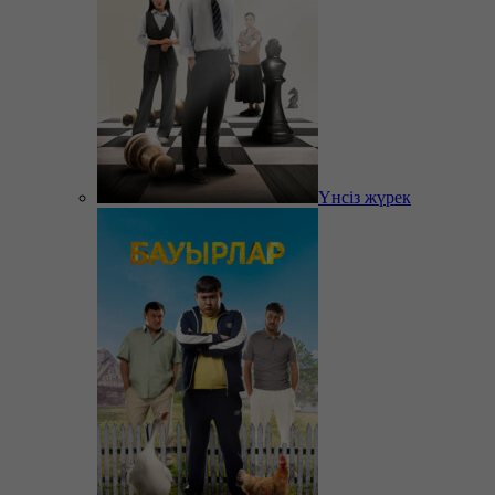
Үнсіз жүрек