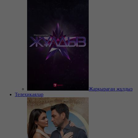
Жарқыраған жұлдыз
Телехикаялар