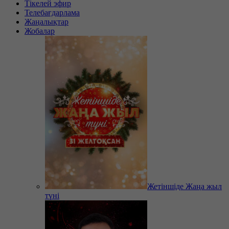
Тікелей эфир
Телебағдарлама
Жаңалықтар
Жобалар
Жетіншіде Жаңа жыл
түні