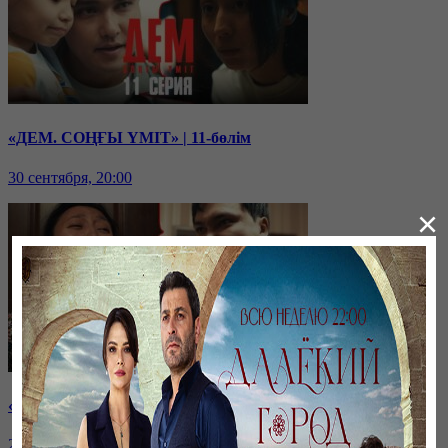
«ДЕМ. СОҢҒЫ ҮМІТ» | 11-бөлім
30 сентября, 20:00
×
«ДЕМ. СОҢҒЫ ҮМІТ» | 9-бөлім
26 сентября, 20:00