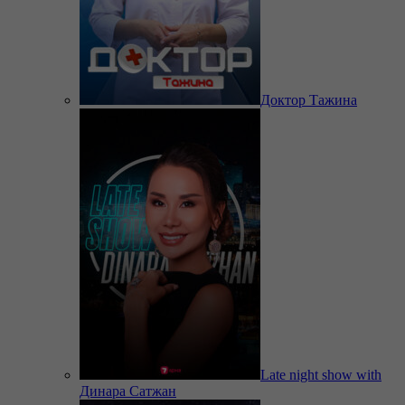
Доктор Тажина
Late night show with
Динара Сатжан