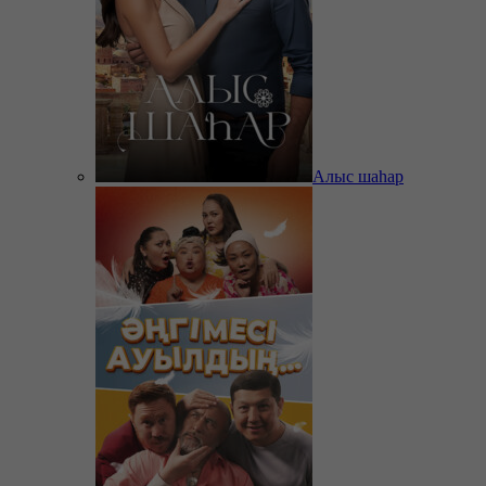
Алыс шаһар