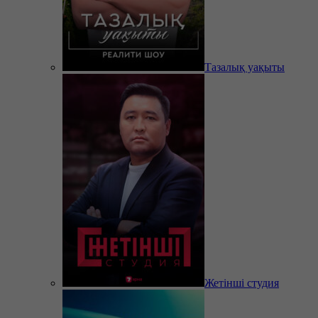
Тазалық уақыты
Жетінші студия