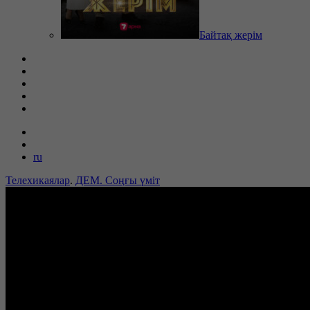
Байтақ жерім
ru
Телехикаялар
.
ДЕМ. Соңғы үміт