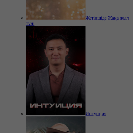
Жетіншіде Жаңа жыл
түні
Интуиция