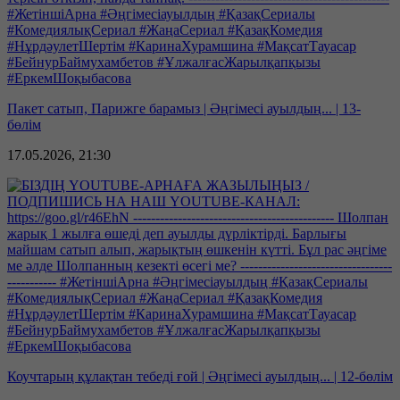
Пакет сатып, Парижге барамыз | Әңгімесі ауылдың... | 13-
бөлім
17.05.2026, 21:30
Коучтарың құлақтан тебеді ғой | Әңгімесі ауылдың... | 12-бөлім