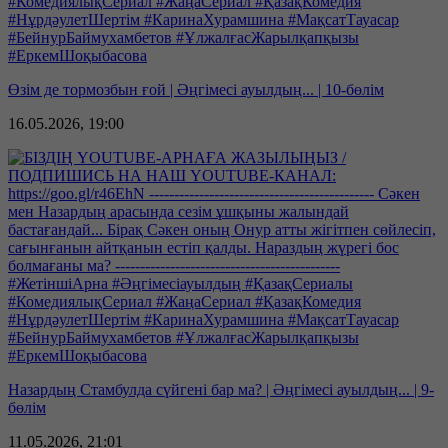
Өзім де тормозбын ғой | Әңгімесі ауылдың... | 10-бөлім
16.05.2026, 19:00
Назардың Стамбулда сүйгені бар ма? | Әңгімесі ауылдың... | 9-
бөлім
11.05.2026, 21:01