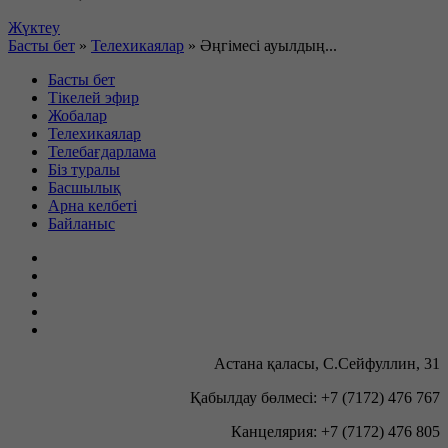
Басты бет
»
Телехикаялар
»
Әңгімесі ауылдың...
Басты бет
Тікелей эфир
Жобалар
Телехикаялар
Телебағдарлама
Біз туралы
Басшылық
Арна келбеті
Байланыс
Астана қаласы, С.Сейфуллин, 31
Қабылдау бөлмесі: +7 (7172) 476 767
Канцелярия: +7 (7172) 476 805