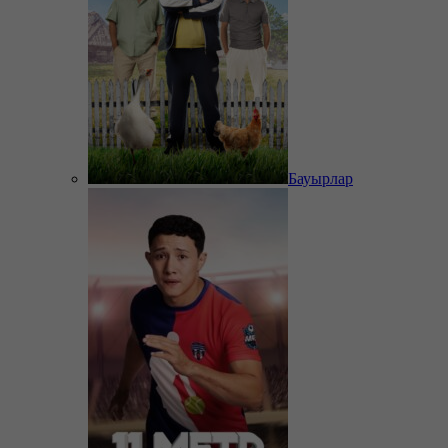
Бауырлар