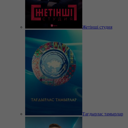
Жетінші студия
Тағдырлас тамырлар