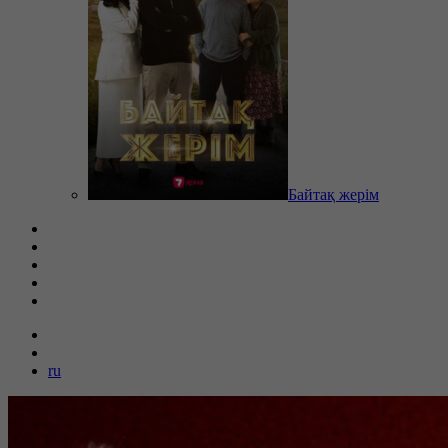
Байтақ жерім
ru