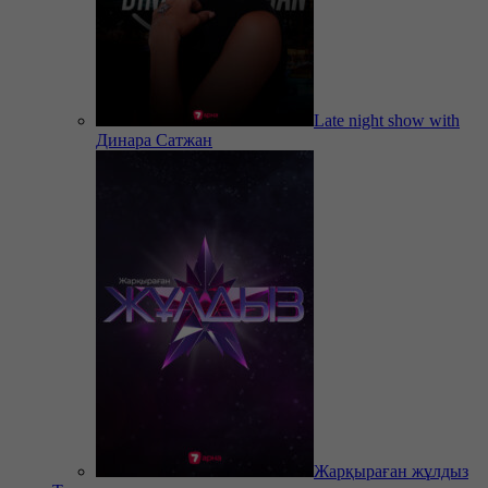
Late night show with
Динара Сатжан
Жарқыраған жұлдыз