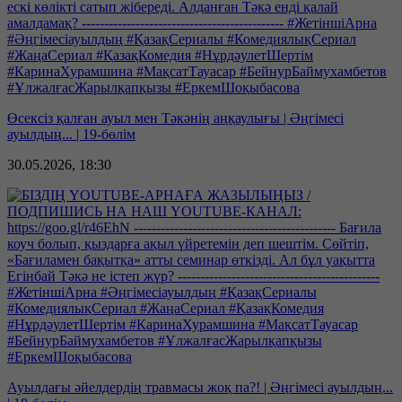
Өсексіз қалған ауыл мен Тәкәнің аңқаулығы | Әңгімесі
ауылдың... | 19-бөлім
30.05.2026, 18:30
Ауылдағы әйелдердің травмасы жоқ па?! | Әңгімесі ауылдың...