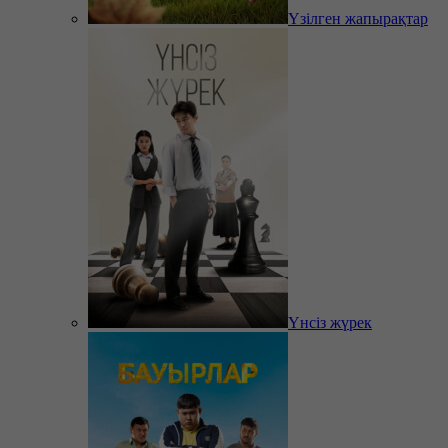
Үзілген жапырақтар
Үнсіз жүрек