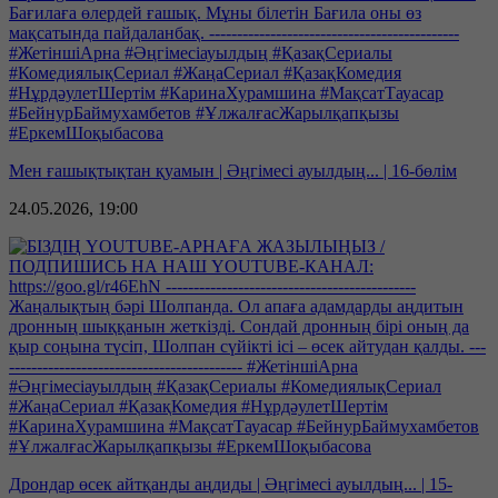
Мен ғашықтықтан қуамын | Әңгімесі ауылдың... | 16-бөлім
24.05.2026, 19:00
Дрондар өсек айтқанды аңдиды | Әңгімесі ауылдың... | 15-