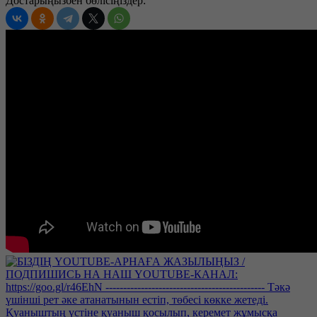
Достарыңызбен бөлісіңіздер: