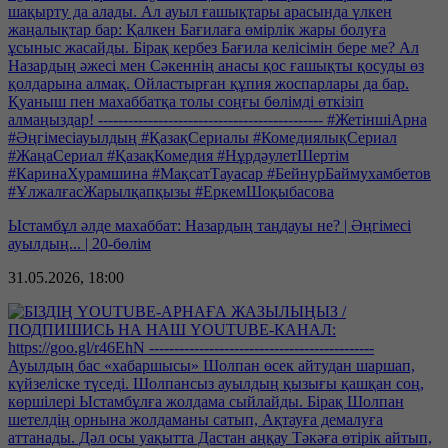
Ыстамбұл әлде махаббат: Назардың таңдауы не? | Әңгімесі
ауылдың... | 20-бөлім
31.05.2026, 18:00