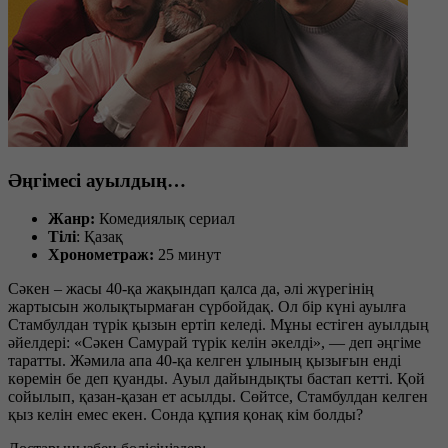
Әңгімесі ауылдың…
Жанр:
Комедиялық сериал
Тілі
: Қазақ
Хронометраж:
25 минут
Сәкен – жасы 40-қа жақындап қалса да, әлі жүрегінің
жартысын жолықтырмаған сүрбойдақ. Ол бір күні ауылға
Стамбулдан түрік қызын ертіп келеді. Мұны естіген ауылдың
әйелдері: «Сәкен Самурай түрік келін әкелді», — деп әңгіме
таратты. Жәмила апа 40-қа келген ұлының қызығын енді
көремін бе деп қуанды. Ауыл дайындықты бастап кетті. Қой
сойылып, қазан-қазан ет асылды. Сөйтсе, Стамбулдан келген
қыз келін емес екен. Сонда құпия қонақ кім болды?