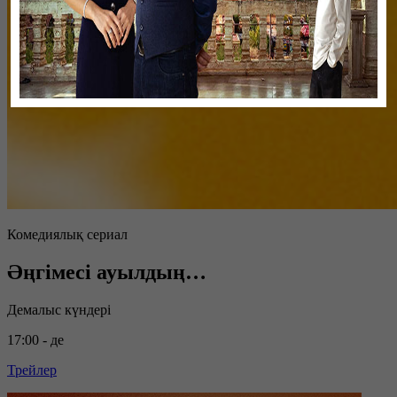
Комедиялық сериал
Әңгімесі ауылдың…
Демалыс күндері
17:00 - де
Трейлер