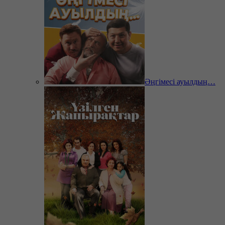
Әңгімесі ауылдың…