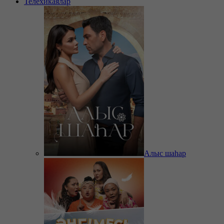
Телехикаялар
Алыс шаһар