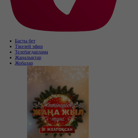
Басты бет
Тікелей эфир
Телебағдарлама
Жаңалықтар
Жобалар