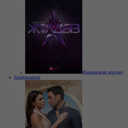
Жарқыраған жұлдыз
Телехикаялар