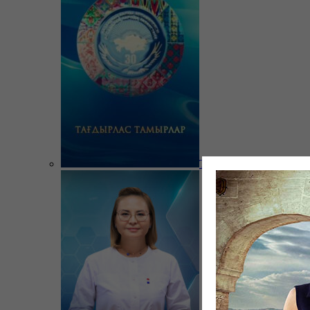
Тағдырлас тамырлар