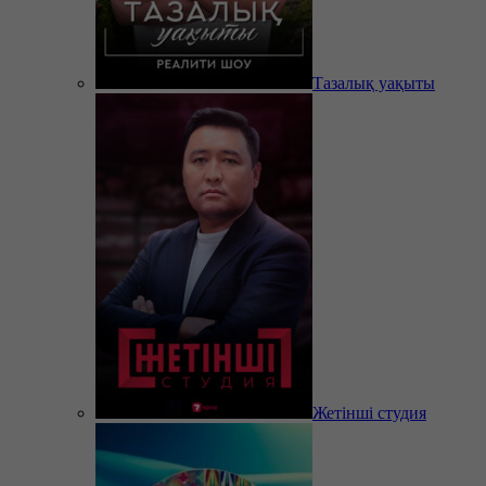
Тазалық уақыты
Жетінші студия