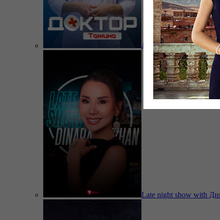
Доктор Тажина
Late night show with Д