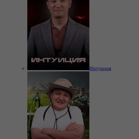
Интуиция