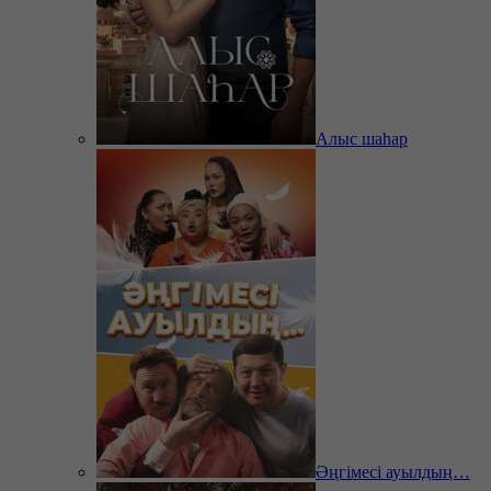
Алыс шаһар
Әңгімесі ауылдың…