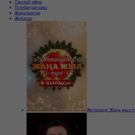
Тікелей эфир
Телебағдарлама
Жаңалықтар
Жобалар
Жетіншіде Жаңа жыл т