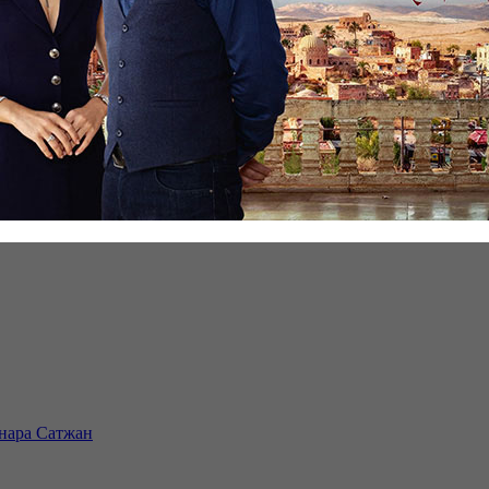
инара Сатжан