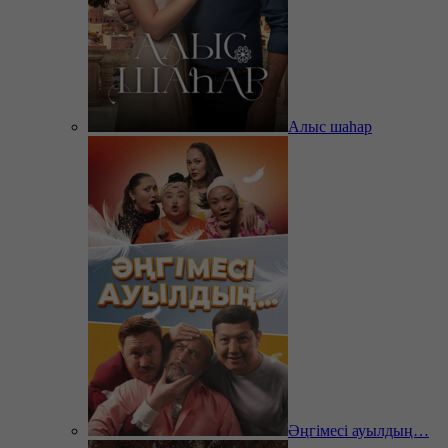
Алыс шаһар
Әңгімесі ауылдың…