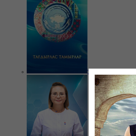
Тағдырлас тамырлар