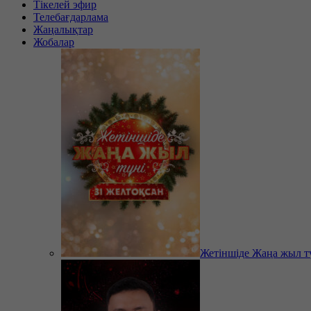
Тікелей эфир
Телебағдарлама
Жаңалықтар
Жобалар
Жетіншіде Жаңа жыл т