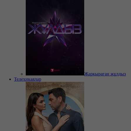
Жарқыраған жұлдыз
Телехикаялар