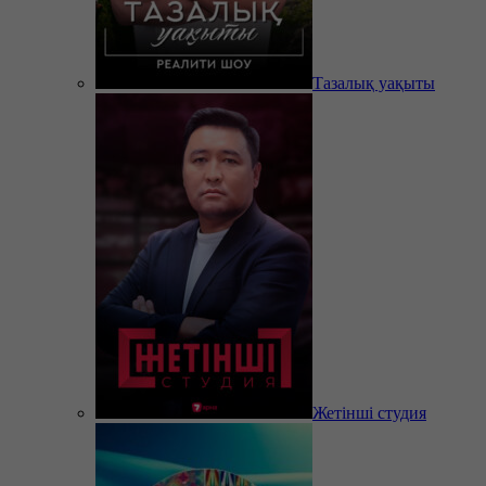
Тазалық уақыты
Жетінші студия