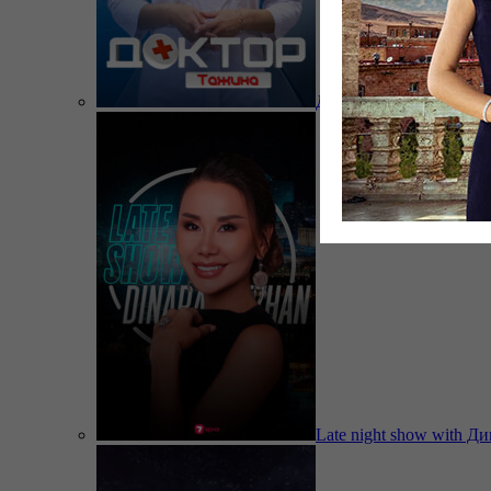
Доктор Тажина
Late night show with Д