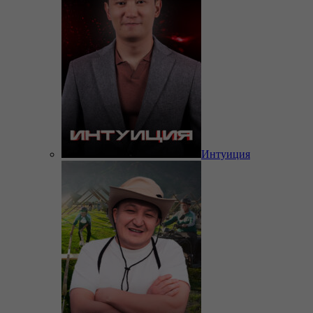
Интуиция