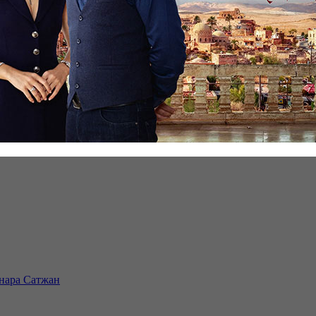
инара Сатжан