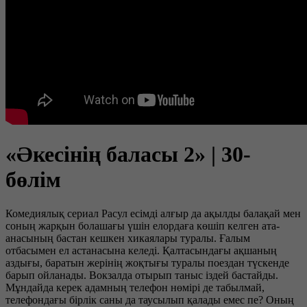
«Әкесінің баласы 2» | 30-
бөлім
Комедиялық сериал Расул есімді алғыр да ақылды балақай мен
соның жарқын болашағы үшін елордаға көшіп келген ата-
анасының бастан кешкен хикаялары туралы. Ғалым
отбасымен ел астанасына келеді. Қалтасындағы ақшаның
аздығы, баратын жерінің жоқтығы туралы поездан түскенде
барып ойланады. Вокзалда отырып таныс іздей бастайды.
Мұндайда керек адамның телефон нөмірі де табылмай,
телефондағы бірлік саны да таусылып қалады емес пе? Оның