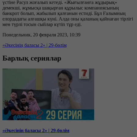
үстіне Расул жоғалып кетеді. «Жығылғанға жұдырық»
демекші, жұмысқа шақырған құрылыс компаниясының
банкрот болып, жабылып қалғанын естиді. Бұл Ғалымның
елордадағы алғашқы күні. Алда оны қаланың қайнаған тірлігі
мен түрлі тосын сыйлар күтіп тұр еді.
Понедельник, 20 февраля 2023, 10:39
«Әкесінің баласы 2» | 29-бөлім
Барлық сериялар
«Әкесінің баласы 2» | 29-бөлім