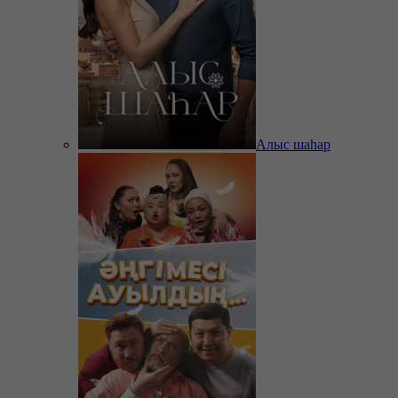
Алыс шаһар