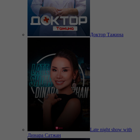
Доктор Тажина
Late night show with
Динара Сатжан