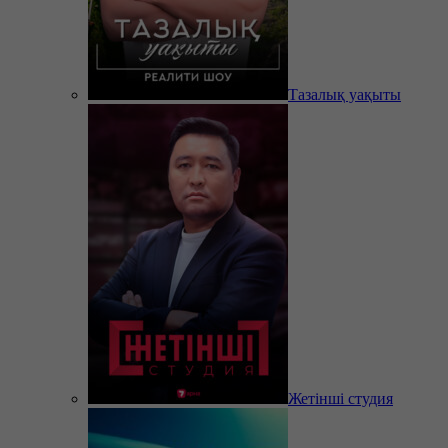
Тазалық уақыты
Жетінші студия