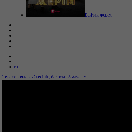
Байтақ жерім
ru
Телехикаялар
.
Әкесінің баласы
.
2-маусым