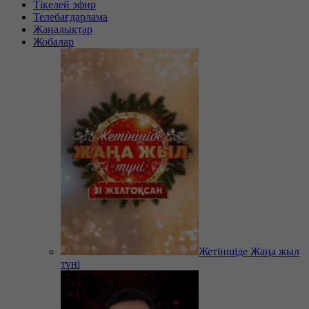
Тікелей эфир
Телебағдарлама
Жаңалықтар
Жобалар
Жетіншіде Жаңа жыл
түні