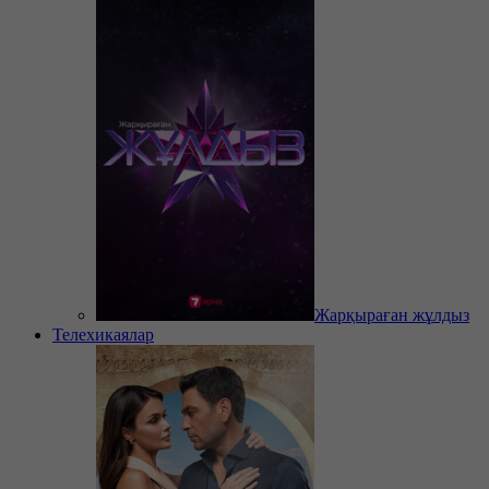
Жарқыраған жұлдыз
Телехикаялар