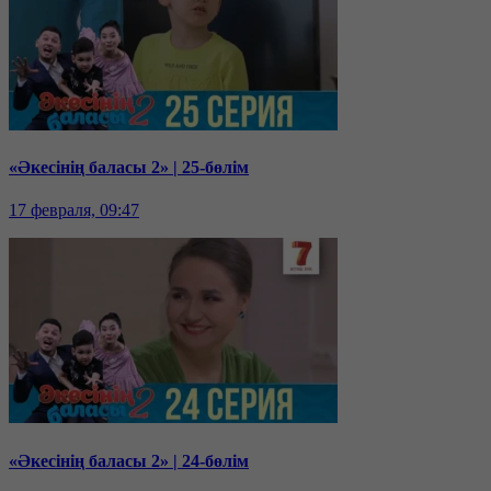
«Әкесінің баласы 2» | 25-бөлім
17 февраля, 09:47
«Әкесінің баласы 2» | 24-бөлім