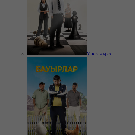
Үнсіз жүрек