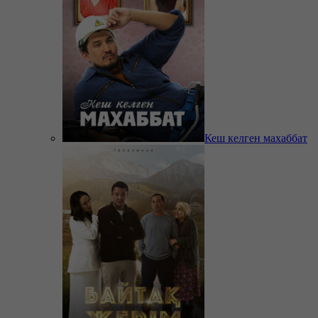
Кеш келген махаббат