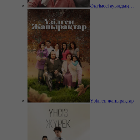
Әңгімесі ауылдың…
Үзілген жапырақтар