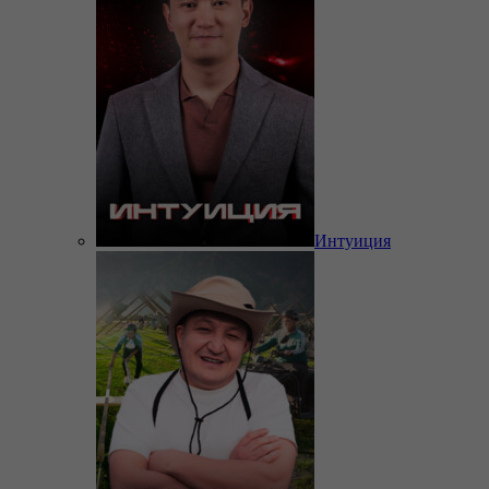
Интуиция