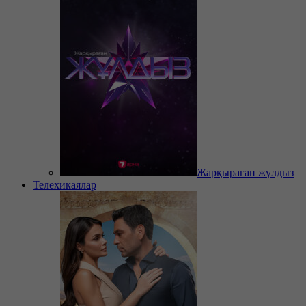
Жарқыраған жұлдыз
Телехикаялар