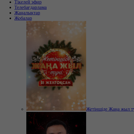
Тікелей эфир
Телебағдарлама
Жаңалықтар
Жобалар
Жетіншіде Жаңа жыл т