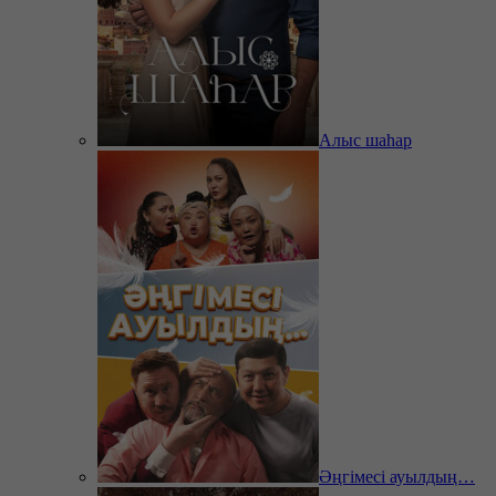
Алыс шаһар
Әңгімесі ауылдың…