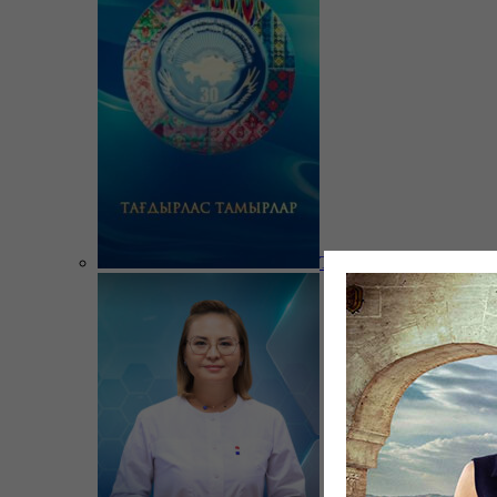
Тағдырлас тамырлар