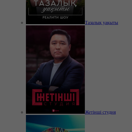
Тазалық уақыты
Жетінші студия