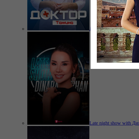
Доктор Тажина
Late night show with Д