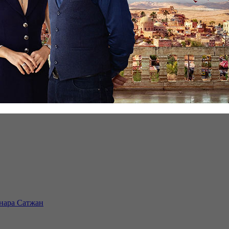
инара Сатжан