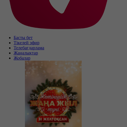
Басты бет
Тікелей эфир
Телебағдарлама
Жаңалықтар
Жобалар