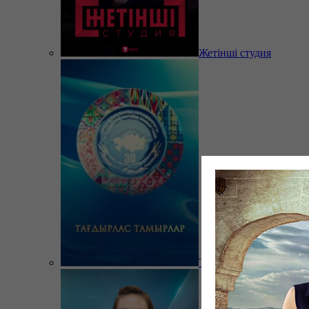
Жетінші студия
Тағдырлас тамырлар