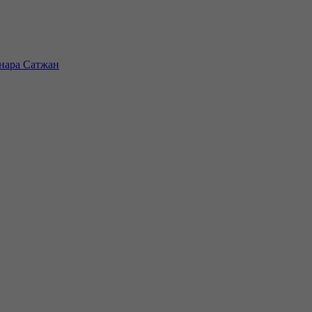
инара Сатжан