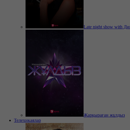
Late night show with Д
Жарқыраған жұлдыз
Телехикаялар