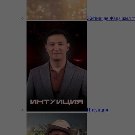
Жетіншіде Жаңа жыл т
Интуиция