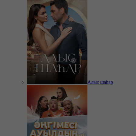
Алыс шаһар