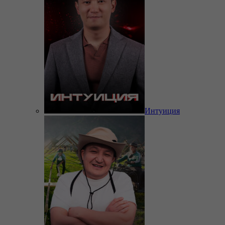
Интуиция