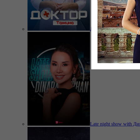
Доктор Тажина
Late night show with Д