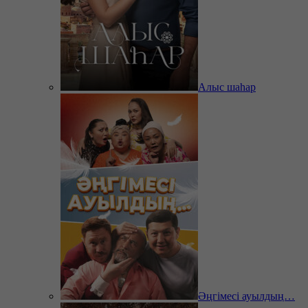
Алыс шаһар
Әңгімесі ауылдың…