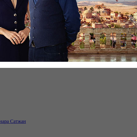
инара Сатжан