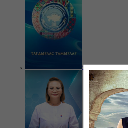
Тағдырлас тамырлар