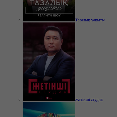
Тазалық уақыты
Жетінші студия