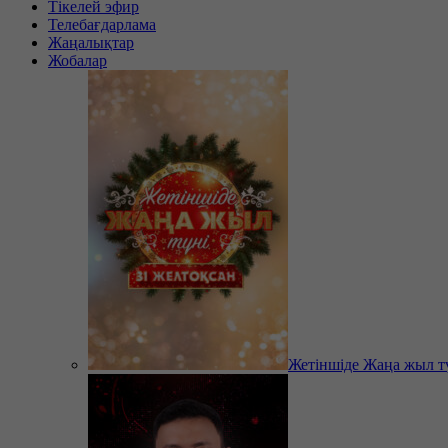
Тікелей эфир
Телебағдарлама
Жаңалықтар
Жобалар
Жетіншіде Жаңа жыл т