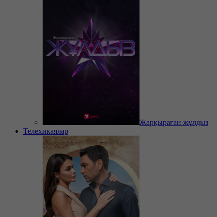
Жарқыраған жұлдыз
Телехикаялар