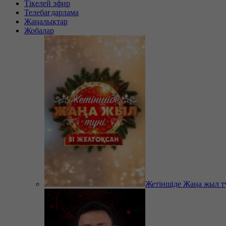
Тікелей эфир
Телебағдарлама
Жаңалықтар
Жобалар
Жетіншіде Жаңа жыл т