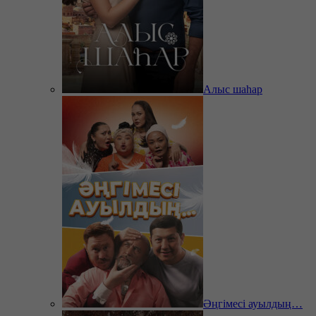
Алыс шаһар
Әңгімесі ауылдың…