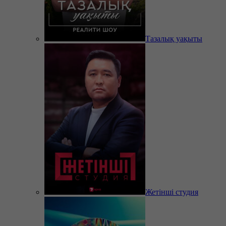
Тазалық уақыты
Жетінші студия