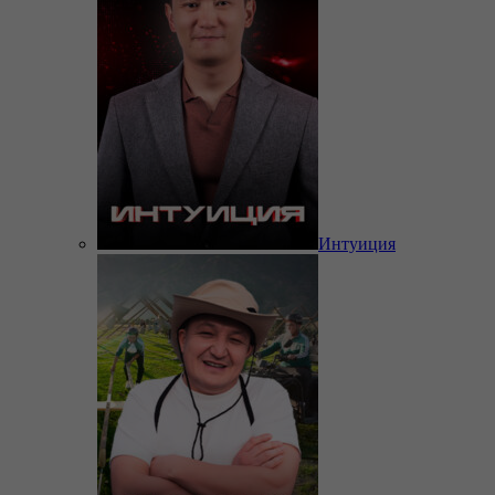
Интуиция