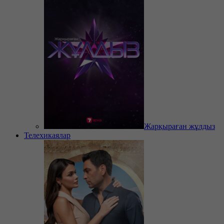
Жарқыраған жұлдыз
Телехикаялар