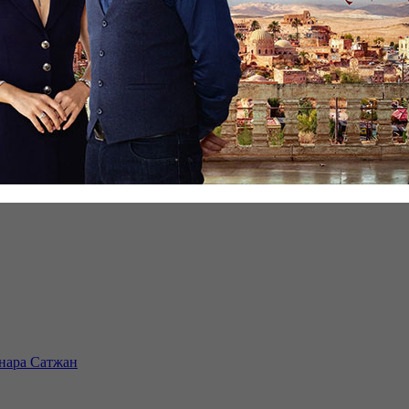
инара Сатжан