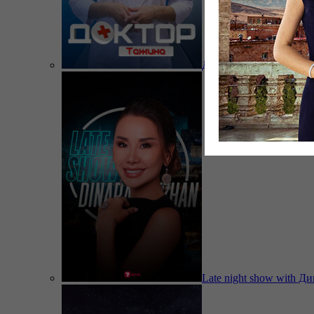
Доктор Тажина
Late night show with Д