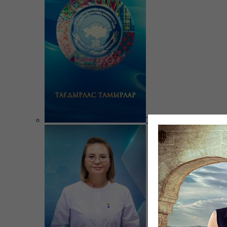
Тағдырлас тамырлар