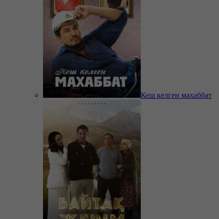
Кеш келген махаббат