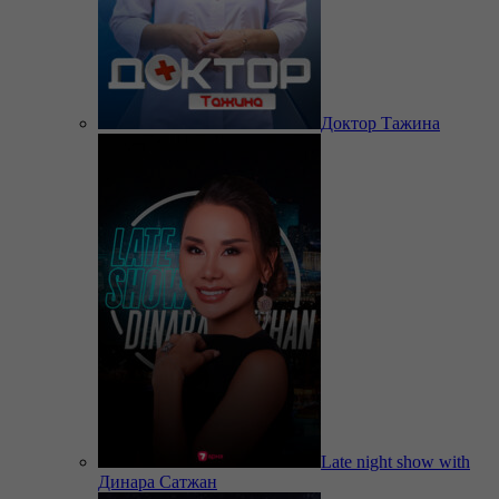
Доктор Тажина
Late night show with
Динара Сатжан