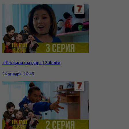
«Тек қана қыздар» | 3-бөлім
24 января, 10:46