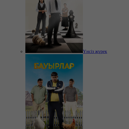
Үнсіз жүрек