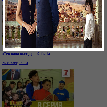
«Тек қана қыздар» | 9-бөлім
26 января, 09:54