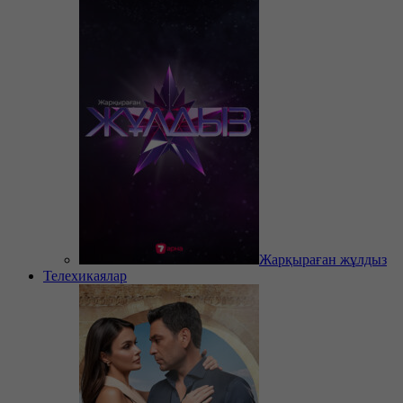
Жарқыраған жұлдыз
Телехикаялар