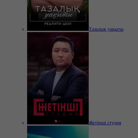
Тазалық уақыты
Жетінші студия