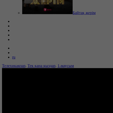
Байтақ жерім
ru
Телехикаялар
.
Тек қана қыздар
.
1-маусым