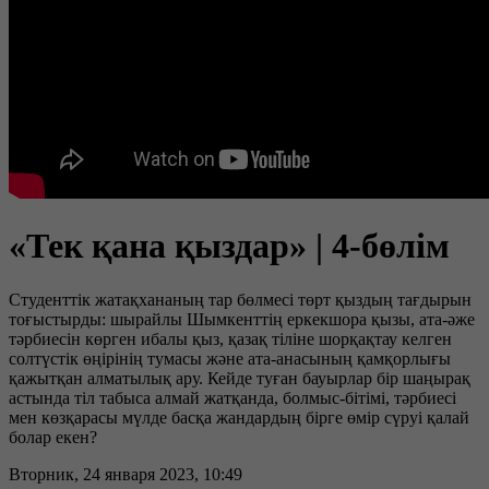
«Тек қана қыздар» | 4-бөлім
Студенттік жатақхананың тар бөлмесі төрт қыздың тағдырын
тоғыстырды: шырайлы Шымкенттің еркекшора қызы, ата-әже
тәрбиесін көрген ибалы қыз, қазақ тіліне шорқақтау келген
солтүстік өңірінің тумасы және ата-анасының қамқорлығы
қажытқан алматылық ару. Кейде туған бауырлар бір шаңырақ
астында тіл табыса алмай жатқанда, болмыс-бітімі, тәрбиесі
мен көзқарасы мүлде басқа жандардың бірге өмір сүруі қалай
болар екен?
Вторник, 24 января 2023, 10:49