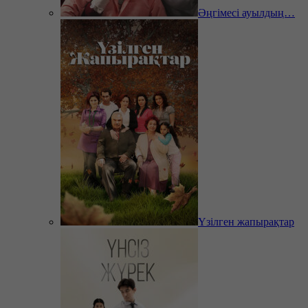
Әңгімесі ауылдың…
Үзілген жапырақтар