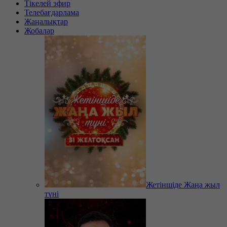
Тікелей эфир
Телебағдарлама
Жаңалықтар
Жобалар
Жетіншіде Жаңа жыл
түні