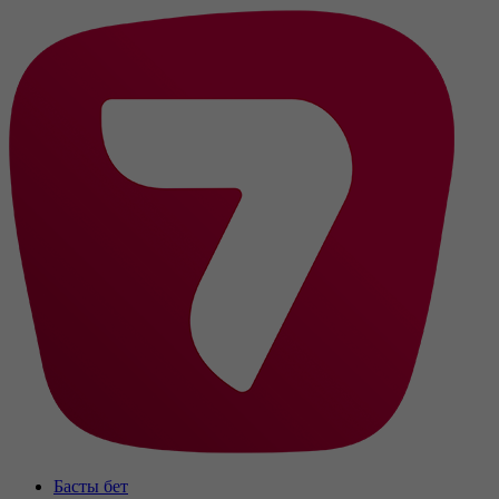
Басты бет