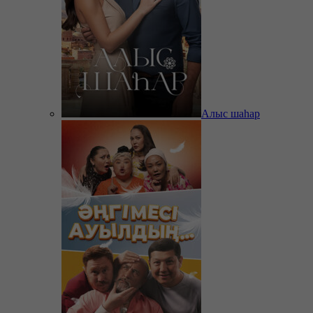
Алыс шаһар