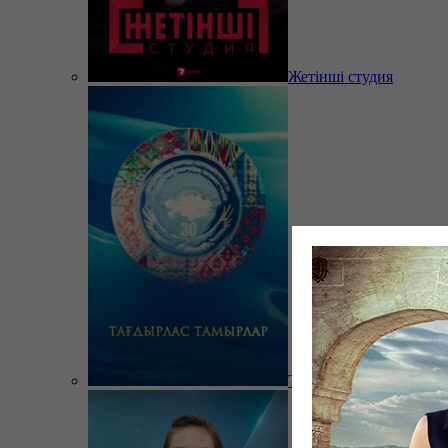
Жетінші студия
Тағдырлас тамырлар