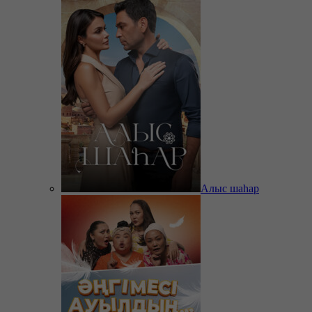
Алыс шаһар