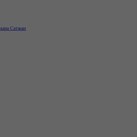
инара Сатжан