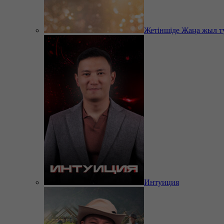
Жетіншіде Жаңа жыл т
Интуиция