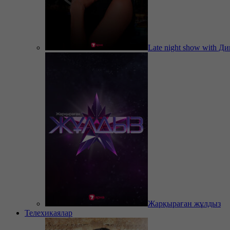
Late night show with Д
Жарқыраған жұлдыз
Телехикаялар