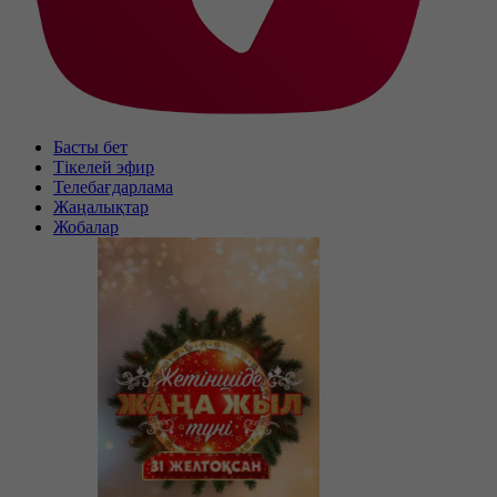
Басты бет
Тікелей эфир
Телебағдарлама
Жаңалықтар
Жобалар