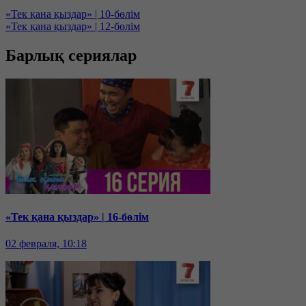
«Тек қана қыздар» | 10-бөлім
«Тек қана қыздар» | 12-бөлім
Барлық сериялар
«Тек қана қыздар» | 16-бөлім
02 февраля, 10:18