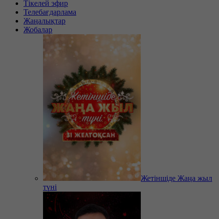
Тікелей эфир
Телебағдарлама
Жаңалықтар
Жобалар
Жетіншіде Жаңа жыл
түні