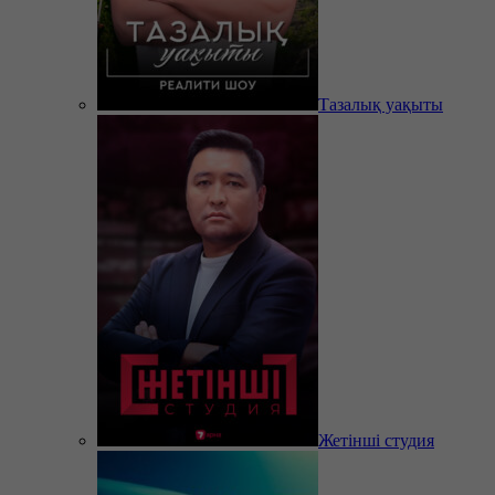
Тазалық уақыты
Жетінші студия