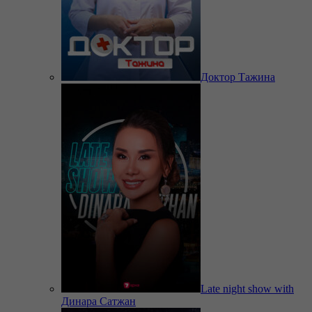
Доктор Тажина
Late night show with
Динара Сатжан