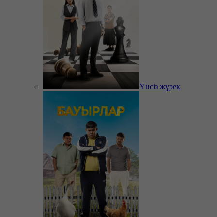
Үнсіз жүрек