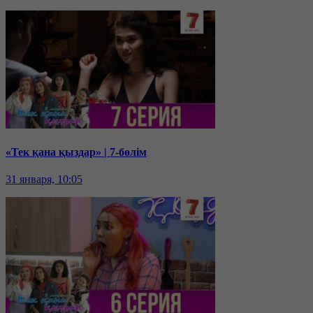
«Тек қана қыздар» | 7-бөлім
31 января, 10:05