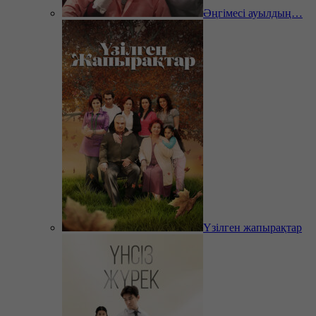
Әңгімесі ауылдың…
Үзілген жапырақтар