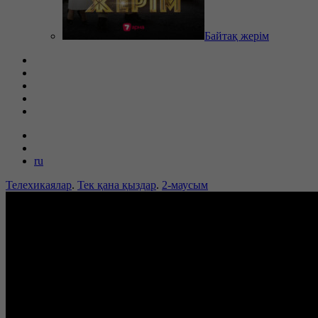
Байтақ жерім
ru
Телехикаялар
.
Тек қана қыздар
.
2-маусым