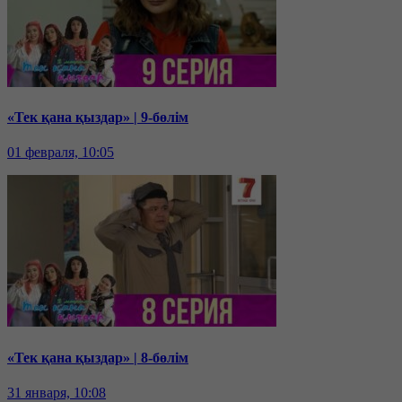
«Тек қана қыздар» | 9-бөлім
01 февраля, 10:05
«Тек қана қыздар» | 8-бөлім
31 января, 10:08