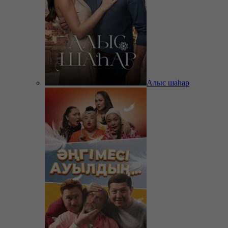
Алыс шаһар