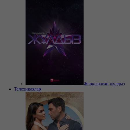
Жарқыраған жұлдыз
Телехикаялар