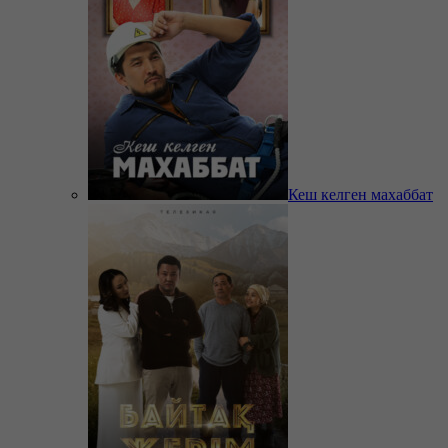
Кеш келген махаббат