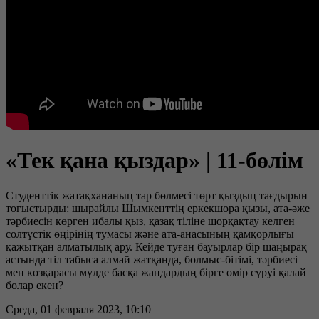
«Тек қана қыздар» | 11-бөлім
Студенттік жатақхананың тар бөлмесі төрт қыздың тағдырын
тоғыстырды: шырайлы Шымкенттің еркекшора қызы, ата-әже
тәрбиесін көрген ибалы қыз, қазақ тіліне шорқақтау келген
солтүстік өңірінің тумасы және ата-анасының қамқорлығы
қажытқан алматылық ару. Кейде туған бауырлар бір шаңырақ
астында тіл табыса алмай жатқанда, болмыс-бітімі, тәрбиесі
мен көзқарасы мүлде басқа жандардың бірге өмір сүруі қалай
болар екен?
Среда, 01 февраля 2023, 10:10