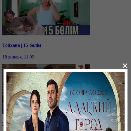
Тойхана | 15-бөлім
18 января, 11:09
×
Тойхана | 14-бөлім