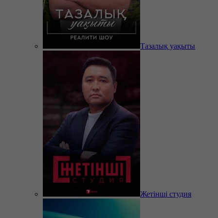
Тазалық уақыты
Жетінші студия