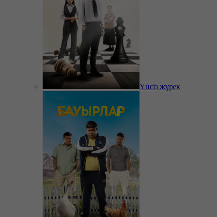
Үнсіз жүрек