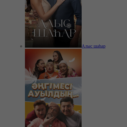
Алыс шаһар