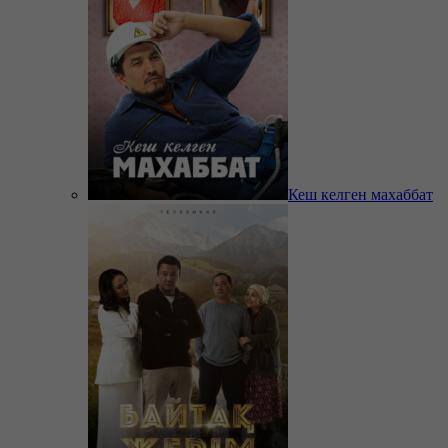
Кеш келген махаббат