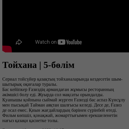
Тойхана | 5-бөлім
Сериал тойсүйер қазақтың тойханаларында кездесетін шым-
шытырық оқиғалар туралы.
Бас кейіпкер Ғазиздің армандаған жұмысы ресторанның
әкімшісі болу еді. Жуырда сол мақсаты орындалды.
Қуанышы қойнына сыймай жүрген Ғазизді бас аспаз Күнсұлу
мен пысықай Тайман аяқтан шалғысы келеді. Десе де, Ғазиз
де осал емес. Қиын жағдайлардың бәрінен сүрінбей өтеді.
Фильм көпшiл, қонақжай, жомарттығымен ерекшеленетін
нағыз қазақи қасиетке толы.