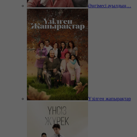
Әңгімесі ауылдың…
Үзілген жапырақтар