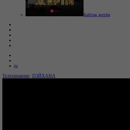
Байтақ жерім
ru
Телехикаялар
.
ТОЙХАНА