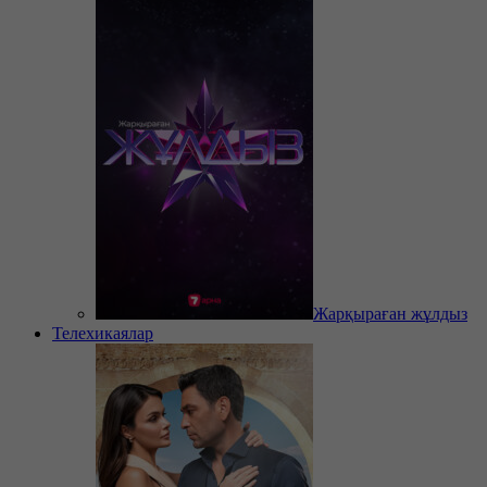
Жарқыраған жұлдыз
Телехикаялар