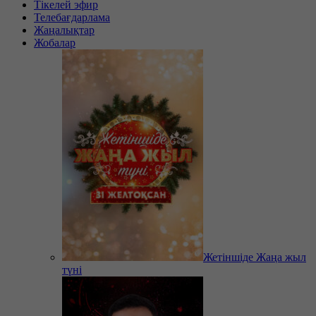
Тікелей эфир
Телебағдарлама
Жаңалықтар
Жобалар
Жетіншіде Жаңа жыл
түні