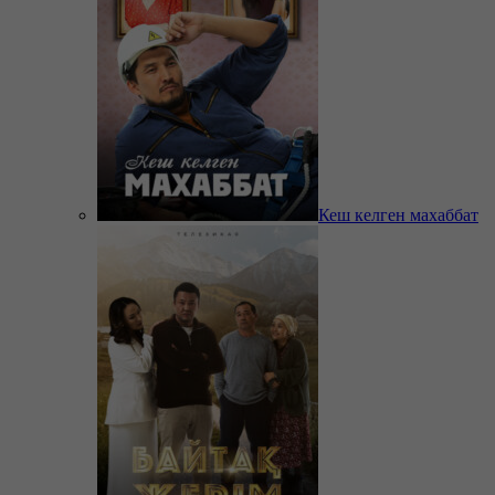
Кеш келген махаббат