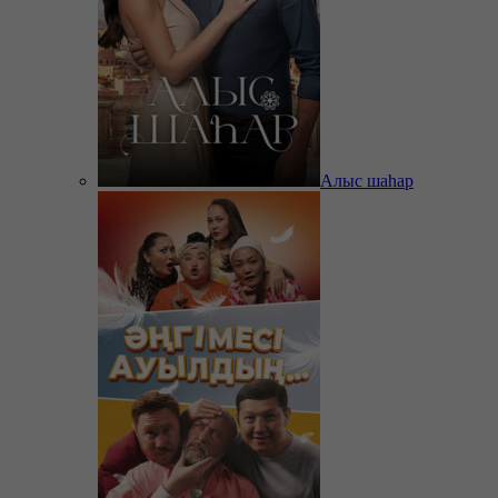
Алыс шаһар