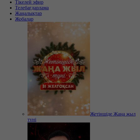
Тікелей эфир
Телебағдарлама
Жаңалықтар
Жобалар
Жетіншіде Жаңа жыл
түні