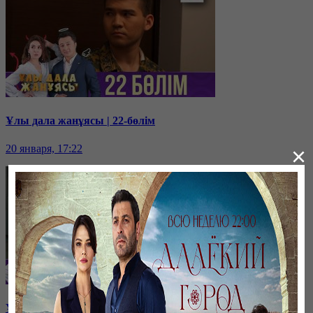
Ұлы дала жанұясы | 22-бөлім
20 января, 17:22
×
Ұлы дала жанұясы | 21-бөлім