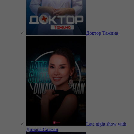
Доктор Тажина
Late night show with
Динара Сатжан