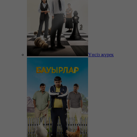
Үнсіз жүрек