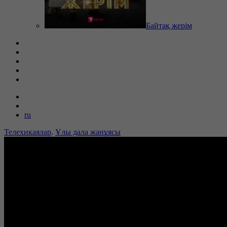
Байтақ жерім
ru
Телехикаялар
.
Ұлы дала жанұясы