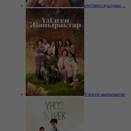
Әңгімесі ауылдың…
Үзілген жапырақтар