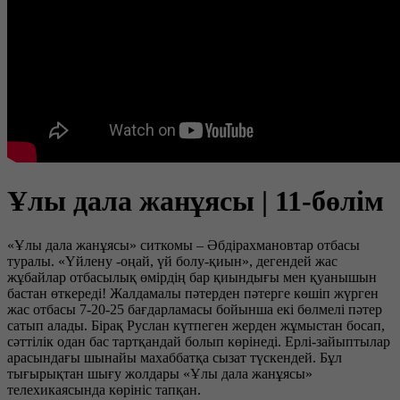
Ұлы дала жанұясы | 11-бөлім
«Ұлы дала жанұясы» ситкомы – Әбдірахмановтар отбасы
туралы. «Үйлену -оңай, үй болу-қиын», дегендей жас
жұбайлар отбасылық өмірдің бар қиындығы мен қуанышын
бастан өткереді! Жалдамалы пәтерден пәтерге көшіп жүрген
жас отбасы 7-20-25 бағдарламасы бойынша екі бөлмелі пәтер
сатып алады. Бірақ Руслан күтпеген жерден жұмыстан босап,
сәттілік одан бас тартқандай болып көрінеді. Ерлі-зайыптылар
арасындағы шынайы махаббатқа сызат түскендей. Бұл
тығырықтан шығу жолдары «Ұлы дала жанұясы»
телехикаясында көрініс тапқан.