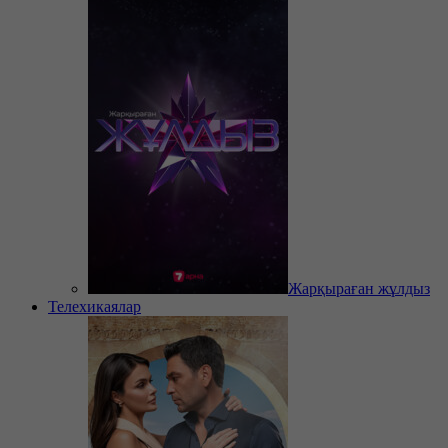
Жарқыраған жұлдыз
Телехикаялар