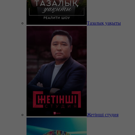
Тазалық уақыты
Жетінші студия