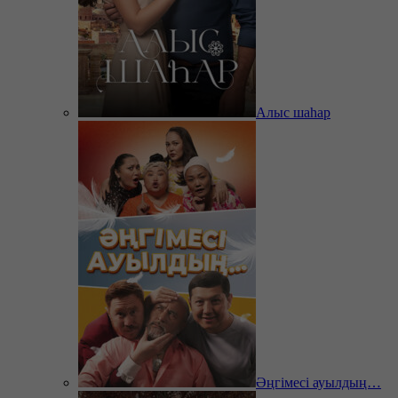
Алыс шаһар
Әңгімесі ауылдың…