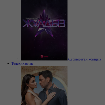
Жарқыраған жұлдыз
Телехикаялар