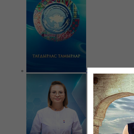
Тағдырлас тамырлар