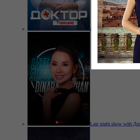
Доктор Тажина
Late night show with Д