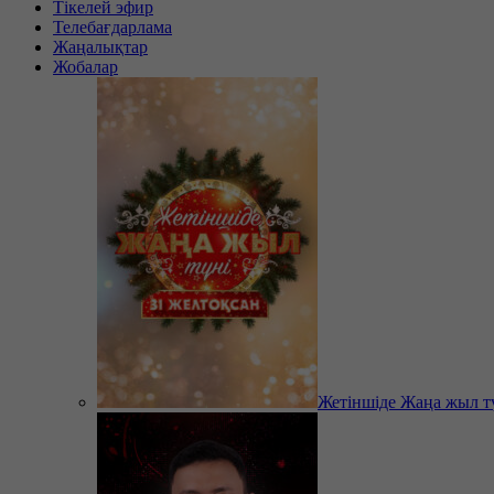
Тікелей эфир
Телебағдарлама
Жаңалықтар
Жобалар
Жетіншіде Жаңа жыл т