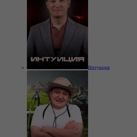
Интуиция