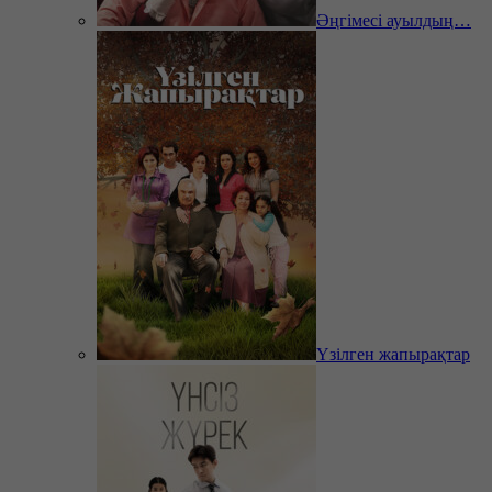
Әңгімесі ауылдың…
Үзілген жапырақтар