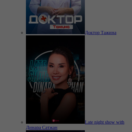
Доктор Тажина
Late night show with
Динара Сатжан