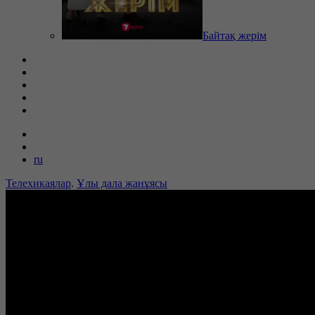
Байтақ жерім
ru
Телехикаялар
.
Ұлы дала жанұясы