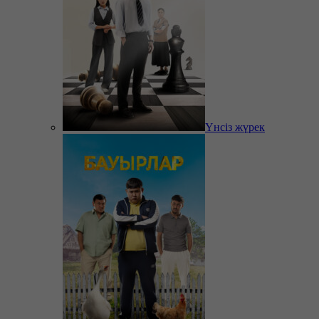
Үнсіз жүрек