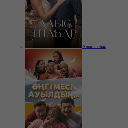
Алыс шаһар