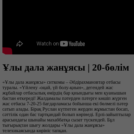
Ұлы дала жанұясы | 20-бөлім
«Ұлы дала жанұясы» ситкомы – Әбдірахмановтар отбасы
туралы. «Үйлену -оңай, үй болу-қиын», дегендей жас
жұбайлар отбасылық өмірдің бар қиындығы мен қуанышын
бастан өткереді! Жалдамалы пәтерден пәтерге көшіп жүрген
жас отбасы 7-20-25 бағдарламасы бойынша екі бөлмелі пәтер
сатып алады. Бірақ Руслан күтпеген жерден жұмыстан босап,
сәттілік одан бас тартқандай болып көрінеді. Ерлі-зайыптылар
арасындағы шынайы махаббатқа сызат түскендей. Бұл
тығырықтан шығу жолдары «Ұлы дала жанұясы»
телехикаясында көрініс тапқан.