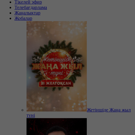
Тікелей эфир
Телебағдарлама
Жаңалықтар
Жобалар
Жетіншіде Жаңа жыл
түні