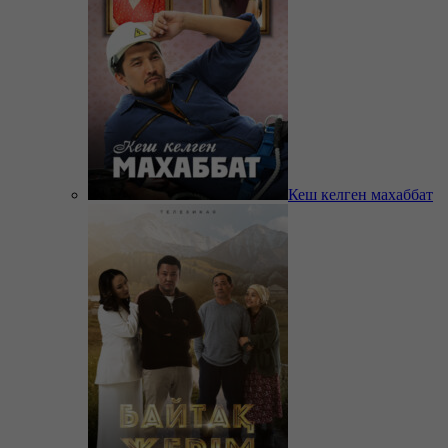
Кеш келген махаббат