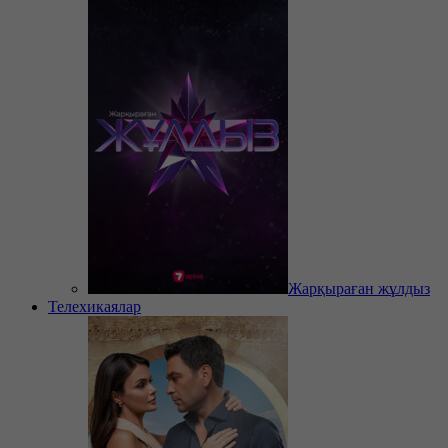
Жарқыраған жұлдыз
Телехикаялар