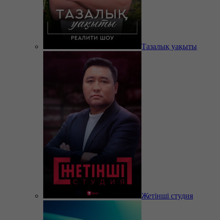
Тазалық уақыты
Жетінші студия