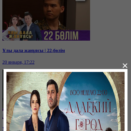
Ұлы дала жанұясы | 22-бөлім
20 января, 17:22
×
Ұлы дала жанұясы | 21-бөлім