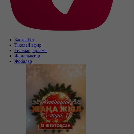
Басты бет
Тікелей эфир
Телебағдарлама
Жаңалықтар
Жобалар