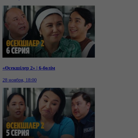
«Өсекшілер 2» | 6-бөлім
28 ноября, 18:00