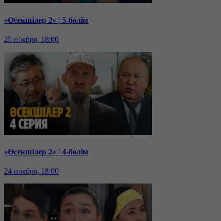
«Өсекшілер 2» | 5-бөлім
25 ноября, 18:00
«Өсекшілер 2» | 4-бөлім
24 ноября, 18:00