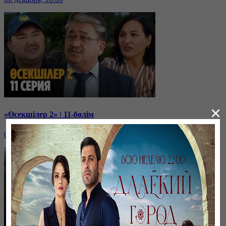
×
«Өсекшілер 2» | 11-бөлім
05 декабря, 18:00