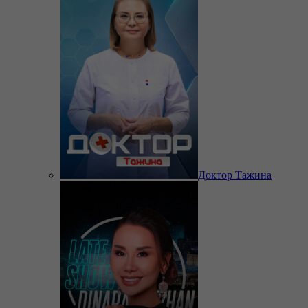
Доктор Тажина