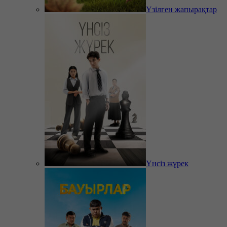
Үзілген жапырақтар
Үнсіз жүрек