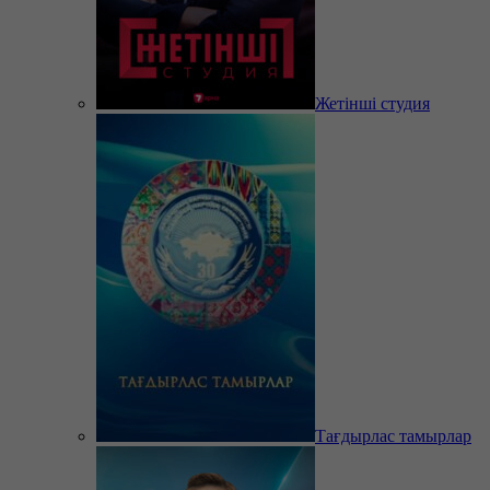
Жетінші студия
Тағдырлас тамырлар