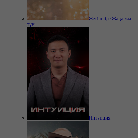
Жетіншіде Жаңа жыл
түні
Интуиция