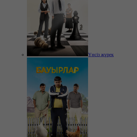
Үнсіз жүрек