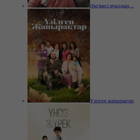
Әңгімесі ауылдың…
Үзілген жапырақтар