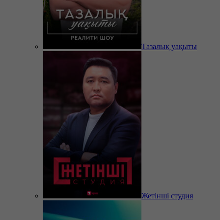
Тазалық уақыты
Жетінші студия