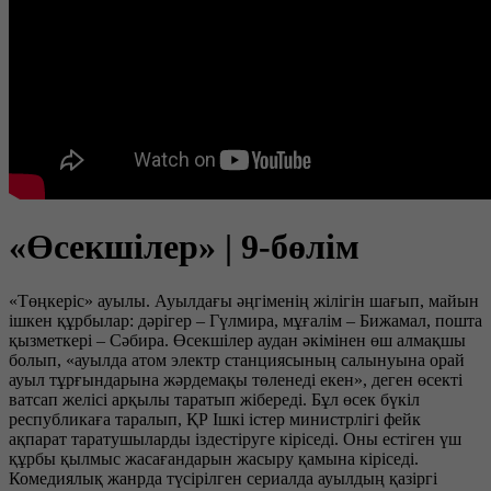
«Өсекшілер» | 9-бөлім
«Төңкеріс» ауылы. Ауылдағы әңгіменің жілігін шағып, майын
ішкен құрбылар: дәрігер – Гүлмира, мұғалім – Бижамал, пошта
қызметкері – Сәбира. Өсекшілер аудан әкімінен өш алмақшы
болып, «ауылда атом электр станциясының салынуына орай
ауыл тұрғындарына жәрдемақы төленеді екен», деген өсекті
ватсап желісі арқылы таратып жібереді. Бұл өсек бүкіл
республикаға таралып, ҚР Ішкі істер министрлігі фейк
ақпарат таратушыларды іздестіруге кіріседі. Оны естіген үш
құрбы қылмыс жасағандарын жасыру қамына кіріседі.
Комедиялық жанрда түсірілген сериалда ауылдың қазіргі