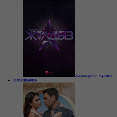
Жарқыраған жұлдыз
Телехикаялар