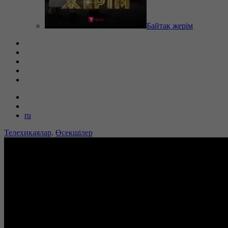
Байтақ жерім
ru
Телехикаялар
.
Өсекшілер