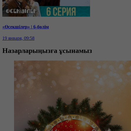
«Өсекшілер» | 6-бөлім
19 января, 09:58
Назарларыңызға ұсынамыз