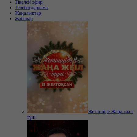
Тікелей эфир
Телебағдарлама
Жаңалықтар
Жобалар
Жетіншіде Жаңа жыл
түні