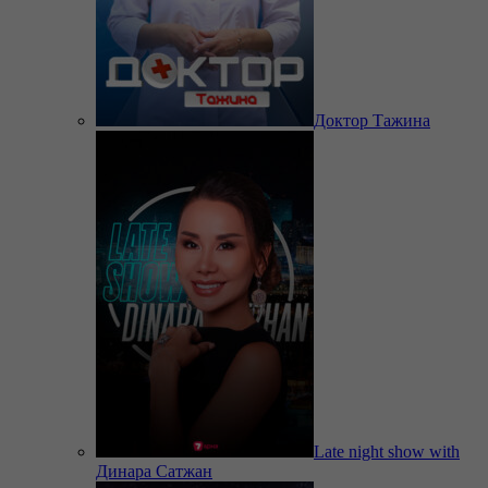
Доктор Тажина
Late night show with
Динара Сатжан