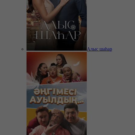
Алыс шаһар