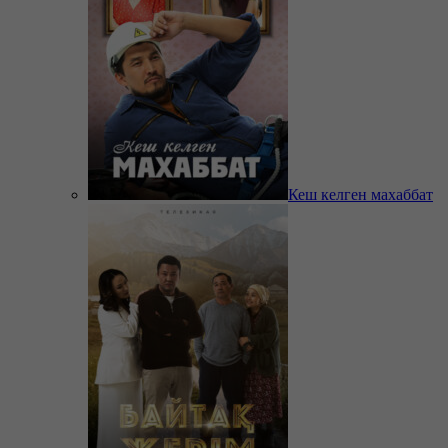
Кеш келген махаббат