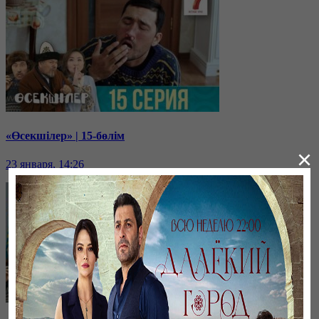
«Өсекшілер» | 15-бөлім
×
23 января, 14:26