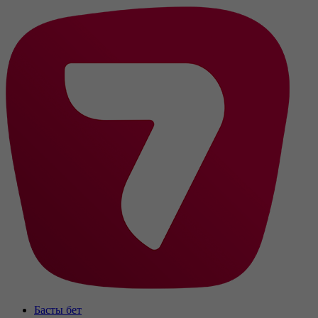
Басты бет