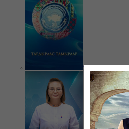
Тағдырлас тамырлар