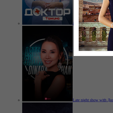
Доктор Тажина
Late night show with Д