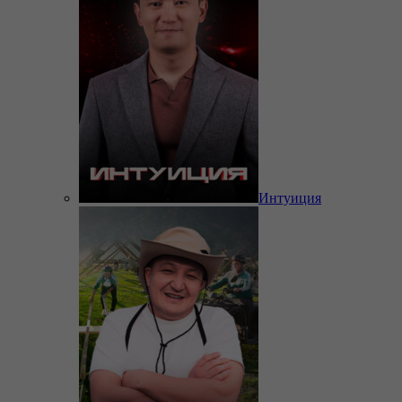
Интуиция