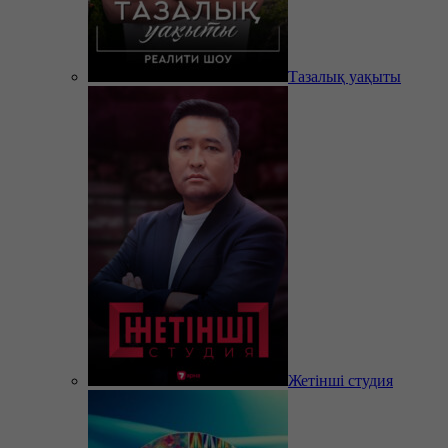
Тазалық уақыты
Жетінші студия