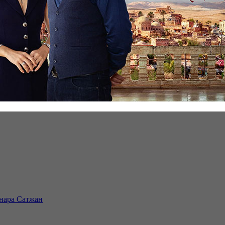
инара Сатжан