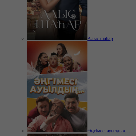
Алыс шаһар
Әңгімесі ауылдың…