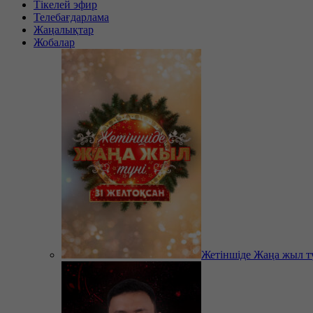
Тікелей эфир
Телебағдарлама
Жаңалықтар
Жобалар
Жетіншіде Жаңа жыл т