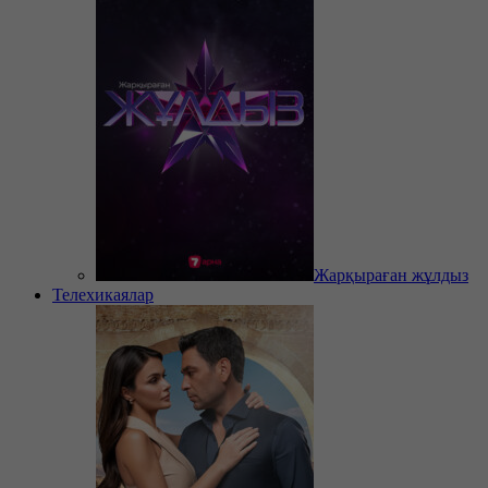
Жарқыраған жұлдыз
Телехикаялар