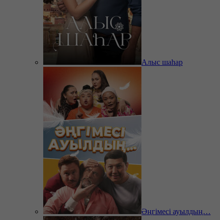
Алыс шаһар
Әңгімесі ауылдың…