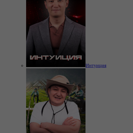
Интуиция