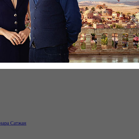
инара Сатжан