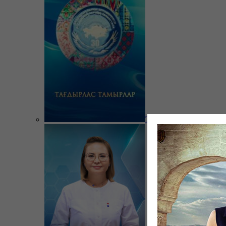
Тағдырлас тамырлар