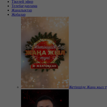
Тікелей эфир
Телебағдарлама
Жаңалықтар
Жобалар
Жетіншіде Жаңа жыл т