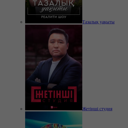
Тазалық уақыты
Жетінші студия