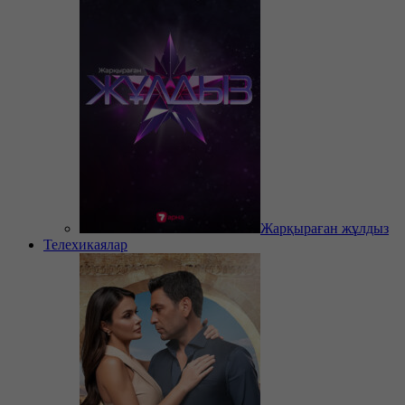
Жарқыраған жұлдыз
Телехикаялар