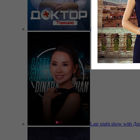
Доктор Тажина
Late night show with Д