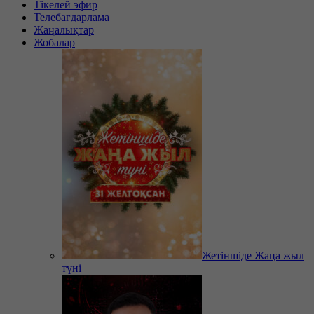
Тікелей эфир
Телебағдарлама
Жаңалықтар
Жобалар
Жетіншіде Жаңа жыл
түні