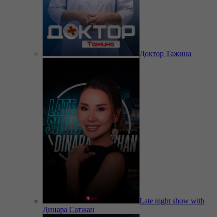
Доктор Тажина
Late night show with
Динара Сатжан