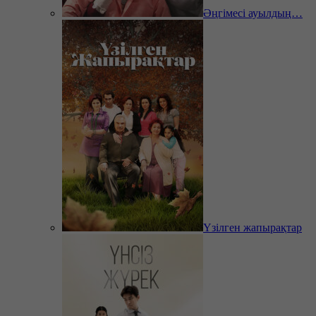
Әңгімесі ауылдың…
Үзілген жапырақтар