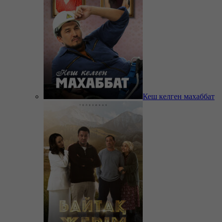
Кеш келген махаббат