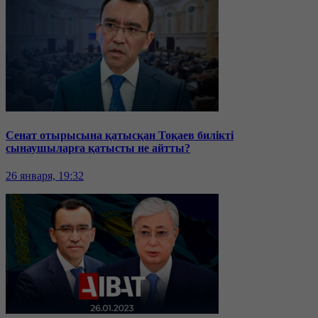
Сенат отырысына қатысқан Тоқаев билікті
сынаушыларға қатысты не айтты?
26 января, 19:32