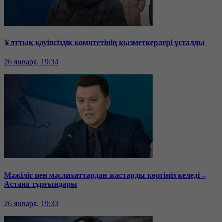
Ұлттық қауіпсіздік комитетінің қызметкерлері ұсталды
26 января, 19:34
Мәжіліс пен мәслихаттардан жастарды көргіміз келеді –
Астана тұрғындары
26 января, 19:33