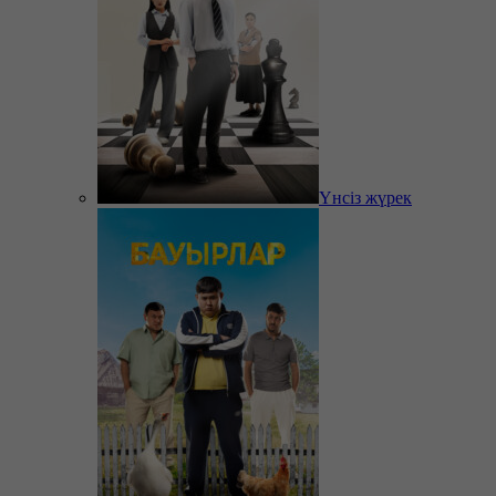
Үнсіз жүрек