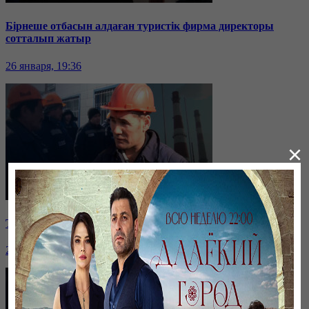
Бірнеше отбасын алдаған туристік фирма директоры
сотталып жатыр
26 января, 19:36
×
Таразда ТЭЦ қызметкерлері жалақы көтеруді талап етті
26 января, 19:36