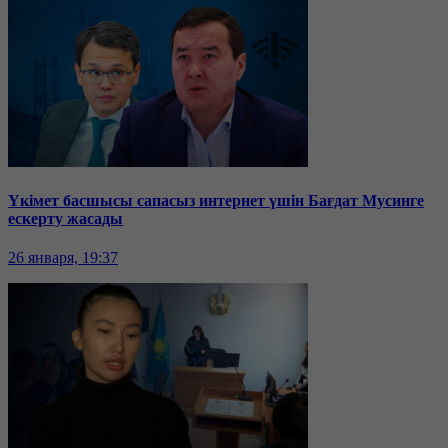
Үкімет басшысы сапасыз интернет үшін Бағдат Мусинге
ескерту жасады
26 января, 19:37