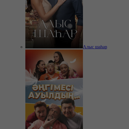
Алыс шаһар