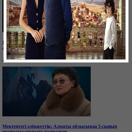
Баспанасын ала алмай жүрген бір топ шымкенттік әкімдік
алдына түнеуге келді
26 января, 19:35
Мектептегі әлімжеттік: Алматы облысында 5-сынып
оқушысы соққыға жығылған