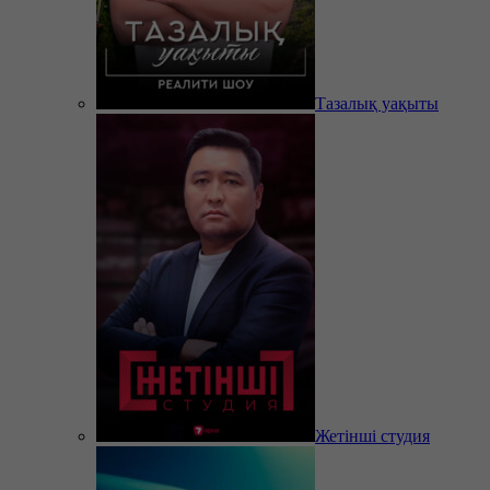
Тазалық уақыты
Жетінші студия