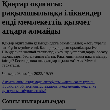
Қаңтар оқиғасы:
рақымшылыққа іліккендер
енді мемлекеттік қызмет
атқара алмайды
Қаңтар оқиғасына қатысқандарға рақымшылық жасау туралы
заң бүгін күшіне енді. Бас прокурордың орынбасары Әсет
Шыңдалиев жаппай тәртіпсіздік кезінде ұсталғандарды босату
жұмыстары басталғанын айтты. Рақымшылыққа нақты кімдер
ілігеді? Бостандыққа шыққандар ақтала ма? Айя Мүтәлі
тарқатады.
Четверг, 03 ноября 2022, 19:59
Алматы әкімі аялдамада автобусты жарты сағат күткен
Түркістан облысында ұстаздарды жекеменшік мектепке
ауысуға мәжбүрлеген кім?
Соңғы шығарылымдар