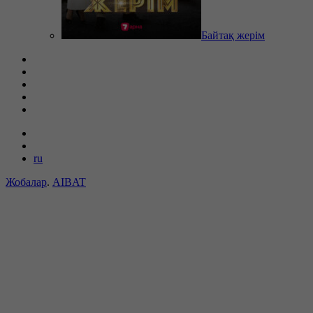
Байтақ жерім
ru
Жобалар
.
AIBAT