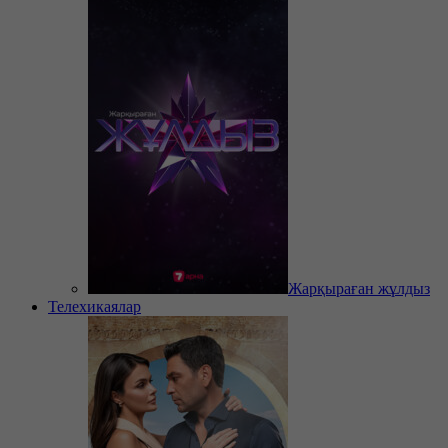
Жарқыраған жұлдыз
Телехикаялар