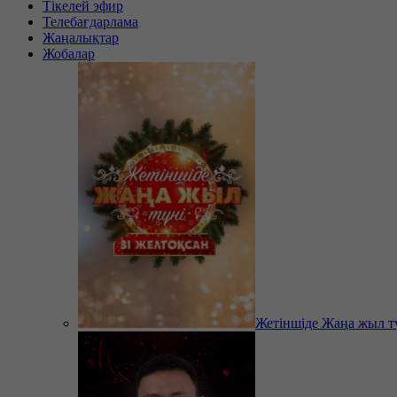
Тікелей эфир
Телебағдарлама
Жаңалықтар
Жобалар
Жетіншіде Жаңа жыл т