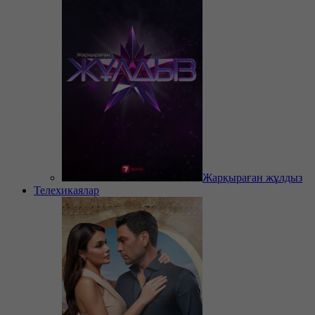
Жарқыраған жұлдыз
Телехикаялар