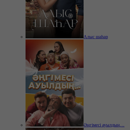
Алыс шаһар
Әңгімесі ауылдың…