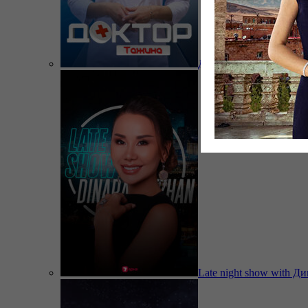
Доктор Тажина
Late night show with Д