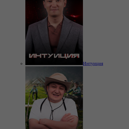
Интуиция