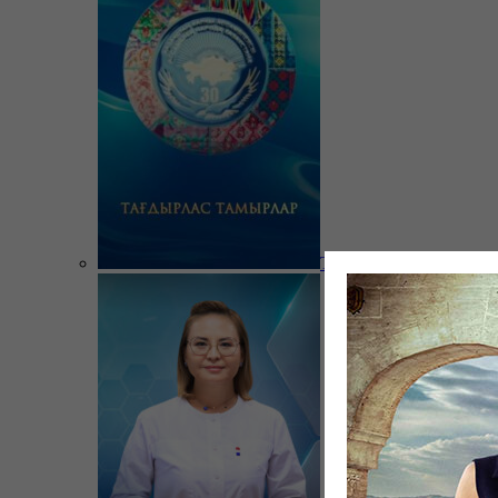
Тағдырлас тамырлар