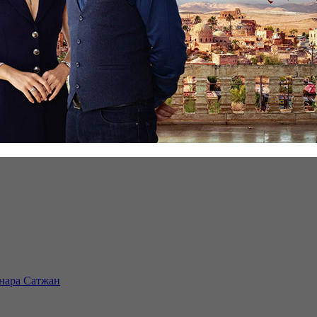
инара Сатжан