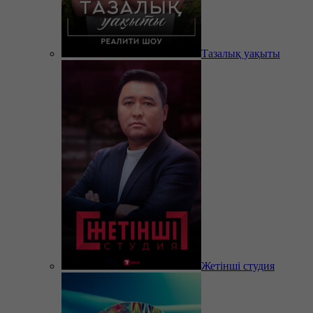
Тазалық уақыты
Жетінші студия